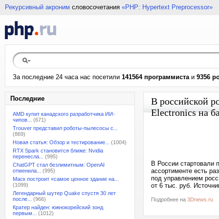
Рекурсивный акроним
словосочетания
«PHP: Hypertext Preprocessor»
За последние 24 часа нас посетили
141564 программиста
и
9356 р
Последние
В российской р
Electronics на 
AMD купит канадского разработчика ИИ-
чипов...
(671)
Trouver представил роботы-пылесосы с...
(869)
Новая статья: Обзор и тестирование...
(1004)
RTX Spark становится ближе: Nvidia
перенесла...
(995)
В России стартовали п
ChatGPT стал безлимитным: OpenAI
ассортименте есть ра
отменила...
(995)
под управлением росс
Маск построит «самое ценное здание на...
(1099)
от 6 тыс. руб. Источн
Легендарный шутер Quake спустя 30 лет
после...
(966)
Подробнее на
3Dnews.ru
Кратер найден: южнокорейский зонд
первым...
(1012)