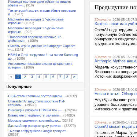
Испанцы научили один объектив видеть
объём —...
(918)
Предыдущие но
Тактический экшен, масштабные операции
и...
(1287)
Machenike переводит 17-дюймовые
3Dnews.ru
, 2026-05-15 07:
игровые...
(1031)
Хакеры похитили учёт
Machenike переводит 17-дюймовые
OpenAI подтвердила, 
игровые...
(992)
популярную библиотек
Thunderobot перевела игровые 17-
обнаружила свидетель
дюймовые...
(1089)
трудов интеллектуальн
Смерть игр на дисках не навредит Capcom
—...
(1141)
HBM4 и Grok загрузили 4-нм линии Samsung
3Dnews.ru
, 2026-05-15 07:
до...
(1085)
Anthropic Mythos наш
Астрономы показали самые детальные в
Модель искусственног
истории...
(1009)
безопасности операцио
Источник изображения
<
1
2
3
4
5
6
7
8
>
Популярные
3Dnews.ru
, 2026-05-15 00:
Новая статья: Обзор но
США стали главным поставщиком...
(40032)
Ноутбуки бывают разн
Character.AI запустила короткие ИИ-
уровень быстродействи
сериалы...
(39530)
интересного и практичн
Инженеры уложили HBM на бок —...
(39294)
Китайские специалисты заявили,...
(34083)
Морские сражения, крупнейшая...
(33439)
3Dnews.ru
, 2026-05-14 23:
Датамайнер раскрыл дату релиза...
(32279)
OpenAI может подать 
Тысячи сотрудников Google требуют...
По словам Марка Гурма
(28398)