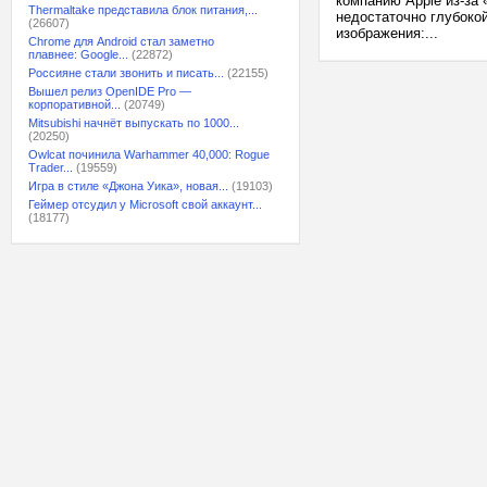
компанию Apple из-за
Thermaltake представила блок питания,...
недостаточно глубоко
(26607)
изображения:...
Chrome для Android стал заметно
плавнее: Google...
(22872)
Россияне стали звонить и писать...
(22155)
Вышел релиз OpenIDE Pro —
корпоративной...
(20749)
Mitsubishi начнёт выпускать по 1000...
(20250)
Owlcat починила Warhammer 40,000: Rogue
Trader...
(19559)
Игра в стиле «Джона Уика», новая...
(19103)
Геймер отсудил у Microsoft свой аккаунт...
(18177)