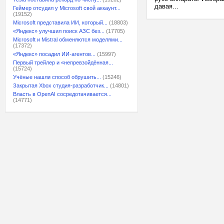
давая...
Геймер отсудил у Microsoft свой аккаунт...
(19152)
Microsoft представила ИИ, который...
(18803)
«Яндекс» улучшил поиск АЗС без...
(17705)
Microsoft и Mistral обменяются моделями...
(17372)
«Яндекс» посадил ИИ-агентов...
(15997)
Первый трейлер и «непревзойдённая...
(15724)
Учёные нашли способ обрушить...
(15246)
Закрытая Xbox студия-разработчик...
(14801)
Власть в OpenAI сосредотачивается...
(14771)