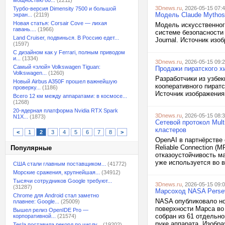
мощностью 80...
(2211)
3Dnews.ru
, 2026-05-15 07:
Турбо-версия Dimensity 7500 и большой
Модель Claude Mythos
экран...
(2119)
Новая статья: Corsair Cove — лихая
Модель искусственног
гавань....
(1966)
системе безопасности 
Land Cruiser, подвинься. В Россию едет...
Journal. Источник изо
(1597)
С дизайном как у Ferrari, полным приводом
и...
(1334)
3Dnews.ru
, 2026-05-15 09:
Самый «злой» Volkswagen Tiguan:
Продажи пиратского х
Volkswagen...
(1260)
Разработчики из узбек
Новый Airbus A350F прошел важнейшую
кооперативного пират
проверку...
(1186)
Источник изображения:
Всего 12 км между аппаратами: в космосе...
(1268)
20-ядерная платформа Nvidia RTX Spark
3Dnews.ru
, 2026-05-15 08:
N1X...
(1873)
Сетевой протокол Mult
кластеров
<
1
2
3
4
5
6
7
8
>
OpenAI в партнёрстве 
Reliable Connection (
Популярные
отказоустойчивость м
уже используется во в
США стали главным поставщиком...
(41772)
Морские сражения, крупнейшая...
(34912)
Тысячи сотрудников Google требуют...
3Dnews.ru
, 2026-05-15 09:
(31287)
Марсоход NASA Persev
Chrome для Android стал заметно
NASA опубликовало но
плавнее: Google...
(25009)
поверхности Марса во 
Вышел релиз OpenIDE Pro —
собран из 61 отдельн
корпоративной...
(21574)
руке аппарата. Изобр
Tesla поставила рекорд по числу...
(19202)