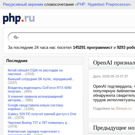
Рекурсивный акроним
словосочетания
«PHP: Hypertext Preprocessor»
За последние 24 часа нас посетил
145291 программист
и
9293 роб
Последние
OpenAI признал
Китай обошёл США по расходам на
научные...
(1918)
Дата: 2026-05-15 07:37
Бывший сотрудник SK hynix, передавший...
(1197)
OpenAI подтвердила, 
Владелец видеокарты GeForce RTX 4090
популярную библиотек
получил...
(984)
обнаружила свидетель
X изменит правила вознаграждений
трудов интеллектуаль
авторам,...
(985)
Google представила новую систему
Подробнее на
3Dnews.ru
кодовых...
(1326)
Galaxy S25 FE получит ранний доступ к One
UI...
(2376)
Чертежи Boeing 737 и 787 появились в...
Предыдущие но
(1576)
Компактная зарядка-«карточка» с