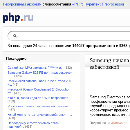
Рекурсивный акроним
словосочетания
«PHP: Hypertext Preprocessor»
За последние 24 часа нас посетили
144057 программистов
и
9368 
Последние
Samsung начала
забастовкой
Суд обязал M**a изменить F******k и...
(132)
Samsung Galaxy S26 FE почти рассекречен
—...
(128)
Российская замена Land Cruiser Prado 250
и...
(41)
Жестокий боевик Condemned 2: Bloodshot
от...
(395)
Samsung Electronics г
340 л. с, запас хода 867 км и встроенная...
профсоюзными организ
(439)
случай непредвиденны
Роскосмос готовит космическую замену...
(457)
корректирует процесс
кремниевых пластин. 
Китай меняет стратегию чиповой гонки —...
(400)
Подробнее на
3Dnews.ru
Неполадки у «Ростелекома» стали
причиной...
(438)