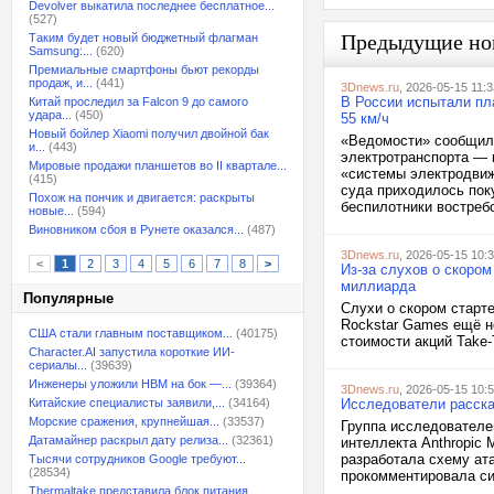
Devolver выкатила последнее бесплатное...
(527)
Предыдущие но
Таким будет новый бюджетный флагман
Samsung:...
(620)
Премиальные смартфоны бьют рекорды
продаж, и...
(441)
3Dnews.ru
, 2026-05-15 11:3
В России испытали пл
Китай проследил за Falcon 9 до самого
удара...
(450)
55 км/ч
Новый бойлер Xiaomi получил двойной бак
«Ведомости» сообщили
и...
(443)
электротранспорта — 
Мировые продажи планшетов во II квартале...
«системы электродвиж
(415)
суда приходилось пок
Похож на пончик и двигается: раскрыты
беспилотники востребо
новые...
(594)
Виновником сбоя в Рунете оказался...
(487)
3Dnews.ru
, 2026-05-15 10:
<
1
2
3
4
5
6
7
8
>
Из-за слухов о скором
миллиарда
Популярные
Слухи о скором старт
Rockstar Games ещё н
США стали главным поставщиком...
(40175)
стоимости акций Take-T
Character.AI запустила короткие ИИ-
сериалы...
(39639)
Инженеры уложили HBM на бок —...
(39364)
3Dnews.ru
, 2026-05-15 10:
Китайские специалисты заявили,...
(34164)
Исследователи расска
Морские сражения, крупнейшая...
(33537)
Группа исследователе
Датамайнер раскрыл дату релиза...
(32361)
интеллекта Anthropic 
разработала схему ат
Тысячи сотрудников Google требуют...
(28534)
прокомментировала сит
Thermaltake представила блок питания,...