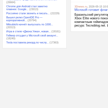
(26664)
Chrome для Android стал заметно
3Dnews.ru
, 2026-05-15 10:
плавнее: Google...
(23013)
Microsoft готовит флаг
Россияне стали звонить и писать...
(22229)
Бразильский регулято
Вышел релиз OpenIDE Pro —
Xbox Elite нового по
корпоративной...
(20794)
компактным геймпадом
Mitsubishi начнёт выпускать по 1000...
ресурс Tecnoblog.net. 
(20313)
Игра в стиле «Джона Уика», новая...
(19161)
Геймер отсудил у Microsoft свой аккаунт...
(18240)
Tesla поставила рекорд по числу...
(17363)