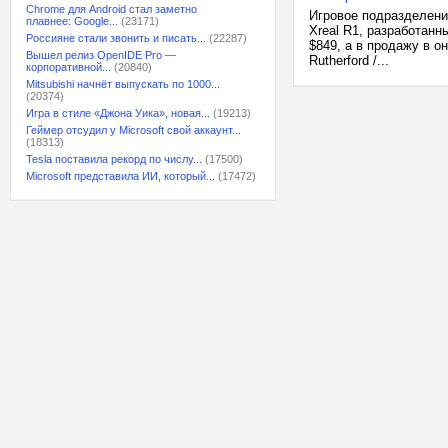
Chrome для Android стал заметно
Игровое подразделени
плавнее: Google...
(23171)
Xreal R1, разработанн
Россияне стали звонить и писать...
(22287)
$849, а в продажу в о
Вышел релиз OpenIDE Pro —
Rutherford /...
корпоративной...
(20840)
Mitsubishi начнёт выпускать по 1000...
(20374)
Игра в стиле «Джона Уика», новая...
(19213)
Геймер отсудил у Microsoft свой аккаунт...
(18313)
Tesla поставила рекорд по числу...
(17500)
Microsoft представила ИИ, который...
(17472)