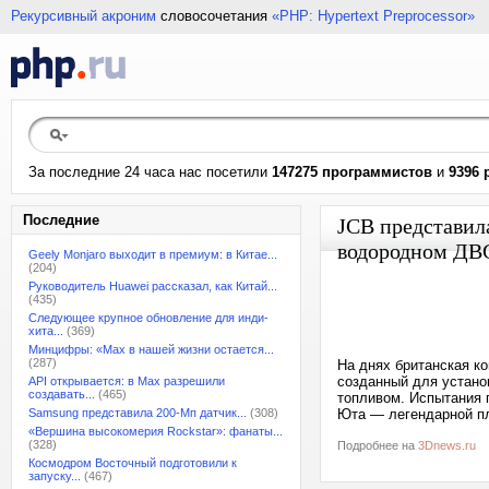
Рекурсивный акроним
словосочетания
«PHP: Hypertext Preprocessor»
За последние 24 часа нас посетили
147275 программистов
и
9396 
Последние
JCB представил
водородном ДВС
Geely Monjaro выходит в премиум: в Китае...
(204)
Руководитель Huawei рассказал, как Китай...
(435)
Следующее крупное обновление для инди-
хита...
(369)
Минцифры: «Max в нашей жизни остается...
(287)
На днях британская к
созданный для устано
API открывается: в Max разрешили
создавать...
(465)
топливом. Испытания 
Samsung представила 200-Мп датчик...
(308)
Юта — легендарной пл
«Вершина высокомерия Rockstar»: фанаты...
(328)
Подробнее на
3Dnews.ru
Космодром Восточный подготовили к
запуску...
(467)