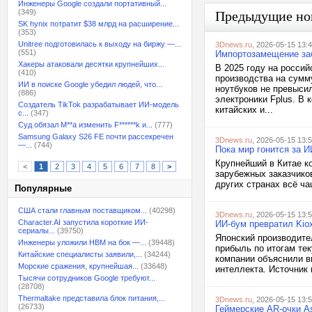
Инженеры Google создали портативный...
(349)
Предыдущие но
SK hynix потратит $38 млрд на расширение...
(353)
Unitree подготовилась к выходу на биржу —...
3Dnews.ru
, 2026-05-15 13:
(551)
Импортозамещение заб
Хакеры атаковали десятки крупнейших...
В 2025 году на россий
(410)
производства на сумму
ИИ в поиске Google убедил людей, что...
ноутбуков не превыси
(886)
электроники Fplus. В
Создатель TikTok разрабатывает ИИ-модель
китайских и...
с...
(347)
Суд обязал M**a изменить F******k и...
(777)
Samsung Galaxy S26 FE почти рассекречен
3Dnews.ru
, 2026-05-15 13:
—...
(744)
Пока мир гонится за 
Крупнейший в Китае к
<
1
2
3
4
5
6
7
8
>
зарубежных заказчико
других странах всё ча
Популярные
США стали главным поставщиком...
(40298)
3Dnews.ru
, 2026-05-15 13:
Character.AI запустила короткие ИИ-
ИИ-бум превратил Kio
сериалы...
(39750)
Японский производител
Инженеры уложили HBM на бок —...
(39448)
прибыль по итогам тек
Китайские специалисты заявили,...
(34244)
компании объяснили в
Морские сражения, крупнейшая...
(33648)
интеллекта. Источник 
Тысячи сотрудников Google требуют...
(28708)
Thermaltake представила блок питания,...
3Dnews.ru
, 2026-05-15 13:
(26733)
Геймерские AR-очки A