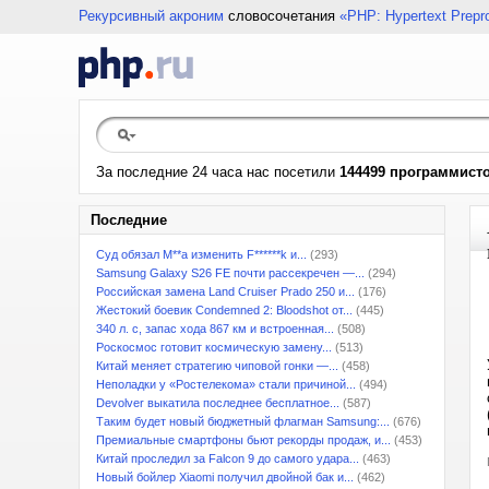
Рекурсивный акроним
словосочетания
«PHP: Hypertext Prepr
За последние 24 часа нас посетили
144499 программист
Последние
Суд обязал M**a изменить F******k и...
(293)
Samsung Galaxy S26 FE почти рассекречен —...
(294)
Российская замена Land Cruiser Prado 250 и...
(176)
Жестокий боевик Condemned 2: Bloodshot от...
(445)
340 л. с, запас хода 867 км и встроенная...
(508)
Роскосмос готовит космическую замену...
(513)
Китай меняет стратегию чиповой гонки —...
(458)
Неполадки у «Ростелекома» стали причиной...
(494)
Devolver выкатила последнее бесплатное...
(587)
Таким будет новый бюджетный флагман Samsung:...
(676)
Премиальные смартфоны бьют рекорды продаж, и...
(453)
Китай проследил за Falcon 9 до самого удара...
(463)
Новый бойлер Xiaomi получил двойной бак и...
(462)