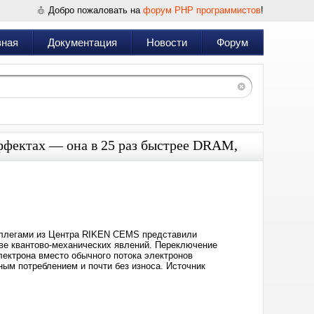
Добро пожаловать на
форум PHP программистов
!
вная
Документация
Новости
Форум
ффектах — она в 25 раз быстрее DRAM,
Дата:
2026-
05-
15
21:32
 коллегами из Центра RIKEN CEMS представили
ве квантово-механических явлений. Переключение
лектрона вместо обычного потока электронов
жным потреблением и почти без износа. Источник