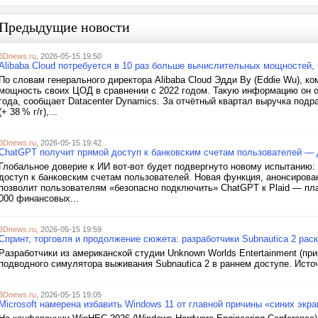
Предыдущие новости
3Dnews.ru
, 2026-05-15 19:50
Alibaba Cloud потребуется в 10 раз больше вычислительных мощностей, 
По словам генерального директора Alibaba Cloud Эдди Ву (Eddie Wu), к
мощность своих ЦОД в сравнении с 2022 годом. Такую информацию он оз
года, сообщает Datacenter Dynamics. За отчётный квартал выручка подра
(+ 38 % г/г),...
3Dnews.ru
, 2026-05-15 19:42
ChatGPT получит прямой доступ к банковским счетам пользователей — 
Глобальное доверие к ИИ вот-вот будет подвергнуто новому испытанию:
доступ к банковским счетам пользователей. Новая функция, анонсирова
позволит пользователям «безопасно подключить» ChatGPT к Plaid — пл
000 финансовых...
3Dnews.ru
, 2026-05-15 19:59
Спринт, торговля и продолжение сюжета: разработчики Subnautica 2 ра
Разработчики из американской студии Unknown Worlds Entertainment (при
подводного симулятора выживания Subnautica 2 в раннем доступе. Источ
3Dnews.ru
, 2026-05-15 19:05
Microsoft намерена избавить Windows 11 от главной причины «синих экра