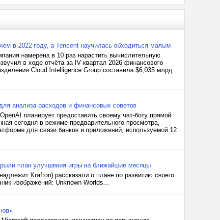
чем в 2022 году, а Tencent научилась обходиться малым
омпания намерена в 10 раз нарастить вычислительную
вучил в ходе отчёта за IV квартал 2026 финансового
зделения Cloud Intelligence Group составила $6,035 млрд
для анализа расходов и финансовых советов
 OpenAI планирует предоставить своему чат-боту прямой
нная сегодня в режиме предварительного просмотра,
атформе для связи банков и приложений, используемой 12
скрыли план улучшения игры на ближайшие месяцы
надлежит Krafton) рассказали о плане по развитию своего
ник изображений: Unknown Worlds...
нов»