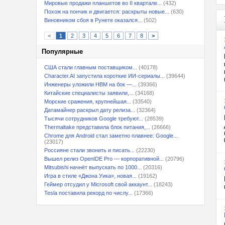
Мировые продажи планшетов во II квартале...
(432)
Похож на пончик и двигается: раскрыты новые...
(630)
Виновником сбоя в Рунете оказался...
(502)
<
1
2
3
4
5
6
7
8
>
Популярные
США стали главным поставщиком...
(40178)
Character.AI запустила короткие ИИ-сериалы...
(39644)
Инженеры уложили HBM на бок —...
(39366)
Китайские специалисты заявили,...
(34168)
Морские сражения, крупнейшая...
(33540)
Датамайнер раскрыл дату релиза...
(32364)
Тысячи сотрудников Google требуют...
(28539)
Thermaltake представила блок питания,...
(26666)
Chrome для Android стал заметно плавнее: Google...
(23017)
Россияне стали звонить и писать...
(22230)
Вышел релиз OpenIDE Pro — корпоративной...
(20796)
Mitsubishi начнёт выпускать по 1000...
(20316)
Игра в стиле «Джона Уика», новая...
(19162)
Геймер отсудил у Microsoft свой аккаунт...
(18243)
Tesla поставила рекорд по числу...
(17366)