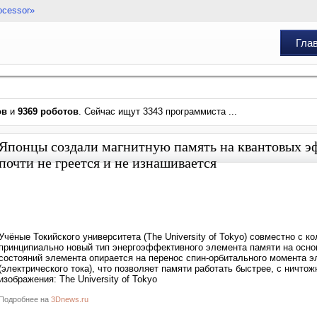
ocessor»
Гла
ов
и
9369 роботов
. Сейчас ищут 3343 программиста ...
Японцы создали магнитную память на квантовых э
почти не греется и не изнашивается
Учёные Токийского университета (The University of Tokyo) совместно с
принципиально новый тип энергоэффективного элемента памяти на осно
состояний элемента опирается на перенос спин-орбитального момента э
(электрического тока), что позволяет памяти работать быстрее, с ничто
изображения: The University of Tokyo
Подробнее на
3Dnews.ru