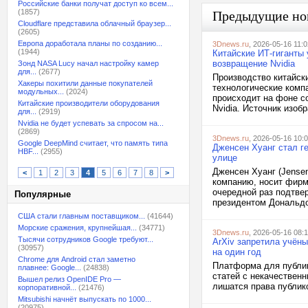
Российские банки получат доступ ко всем...
(1857)
Предыдущие но
Cloudflare представила облачный браузер...
(2605)
Европа доработала планы по созданию...
3Dnews.ru
, 2026-05-16 11:0
(1944)
Китайские ИТ-гиганты
возвращение Nvidia
Зонд NASA Lucy начал настройку камер
для...
(2677)
Производство китайск
Хакеры похитили данные покупателей
технологические комп
модульных...
(2024)
происходит на фоне с
Китайские производители оборудования
Nvidia. Источник изобр
для...
(2919)
Nvidia не будет успевать за спросом на...
(2869)
3Dnews.ru
, 2026-05-16 10:
Google DeepMind считает, что память типа
Дженсен Хуанг стал г
HBF...
(2955)
улице
Дженсен Хуанг (Jense
<
1
2
3
4
5
6
7
8
>
компанию, носит фирм
очередной раз подтвер
Популярные
президентом Дональдом
США стали главным поставщиком...
(41644)
Морские сражения, крупнейшая...
(34771)
3Dnews.ru
, 2026-05-16 08:
Тысячи сотрудников Google требуют...
ArXiv запретила учён
(30957)
на один год
Chrome для Android стал заметно
Платформа для публик
плавнее: Google...
(24838)
статей с некачествен
Вышел релиз OpenIDE Pro —
лишатся права публико
корпоративной...
(21476)
Mitsubishi начнёт выпускать по 1000...
(20975)