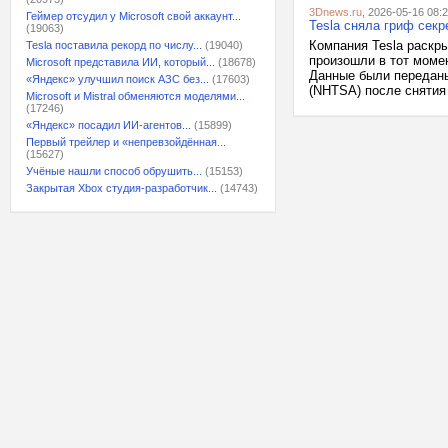
3Dnews.ru
, 2026-05-16 08:
Геймер отсудил у Microsoft свой аккаунт...
Tesla сняла гриф секр
(19063)
Компания Tesla раскр
Tesla поставила рекорд по числу...
(19040)
произошли в тот моме
Microsoft представила ИИ, который...
(18678)
Данные были передан
«Яндекс» улучшил поиск АЗС без...
(17603)
(NHTSA) после снятия 
Microsoft и Mistral обменяются моделями...
(17246)
«Яндекс» посадил ИИ-агентов...
(15899)
Первый трейлер и «непревзойдённая...
(15627)
Учёные нашли способ обрушить...
(15153)
Закрытая Xbox студия-разработчик...
(14743)