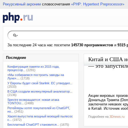
Рекурсивный акроним
словосочетания
«PHP: Hypertext Preprocessor»
За последние 24 часа нас посетили
145730 программистов
и
9315 
Последние
Китай и США не
— это запустил
Конфигурация памяти из 2015 года,
процессор...
(2291)
«Мы собираемся построить заводы на
Луне»....
(1718)
У Европы будет свой Starlink: ЕС утвердил...
(2533)
В США создали молекулярный анализатор...
(2136)
Акции мировых произв
Дональда Трампа (Dona
Spectre возвращается: новая атака
TONTOU...
(2488)
заключили никаких кру
Ретейлеры хотят покупателей из ChatGPT,
в Китай. Источник изо
но...
(2451)
Xiaomi выпустила мощный моющий пылесос
Подробнее на
3Dnews.ru
с...
(1972)
Бесплатный ChatGPT становится...
(1675)