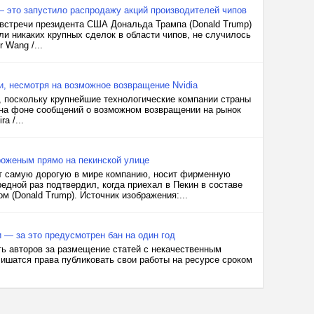
— это запустило распродажу акций производителей чипов
 встречи президента США Дональда Трампа (Donald Trump)
ли никаких крупных сделок в области чипов, не случилось
 Wang /...
и, несмотря на возможное возвращение Nvidia
, поскольку крупнейшие технологические компании страны
 на фоне сообщений о возможном возвращении на рынок
a /...
роженым прямо на пекинской улице
ет самую дорогую в мире компанию, носит фирменную
редной раз подтвердил, когда приехал в Пекин в составе
 (Donald Trump). Источник изображения:...
 — за это предусмотрен бан на один год
ть авторов за размещение статей с некачественным
ишатся права публиковать свои работы на ресурсе сроком