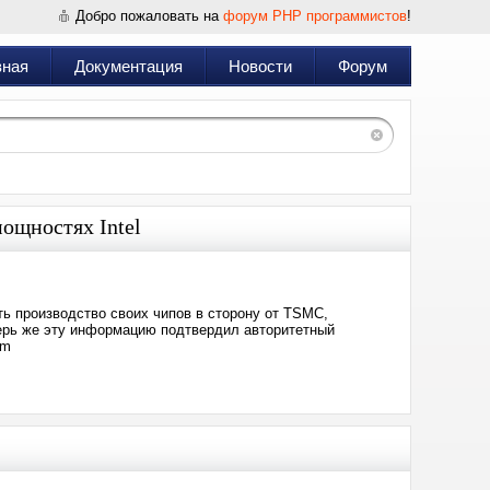
Добро пожаловать на
форум PHP программистов
!
вная
Документация
Новости
Форум
мощностях Intel
ь производство своих чипов в сторону от TSMC,
перь же эту информацию подтвердил авторитетный
om