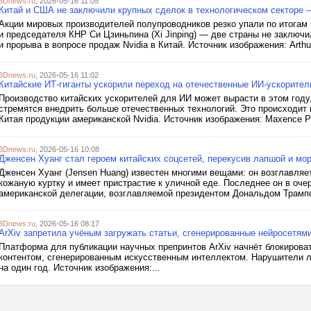
3Dnews.ru
, 2026-05-16 11:05
Китай и США не заключили крупных сделок в технологическом секторе 
Акции мировых производителей полупроводников резко упали по итогам
и председателя КНР Си Цзиньпина (Xi Jinping) — две страны не заключи
и прорыва в вопросе продаж Nvidia в Китай. Источник изображения: Arthur
3Dnews.ru
, 2026-05-16 11:02
Китайские ИТ-гиганты ускорили переход на отечественные ИИ-ускорител
Производство китайских ускорителей для ИИ может вырасти в этом году
стремятся внедрить больше отечественных технологий. Это происходит
Китая продукции американской Nvidia. Источник изображения: Maxence Pir
3Dnews.ru
, 2026-05-16 10:08
Дженсен Хуанг стал героем китайских соцсетей, перекусив лапшой и мо
Дженсен Хуанг (Jensen Huang) известен многими вещами: он возглавля
кожаную куртку и имеет пристрастие к уличной еде. Последнее он в оче
американской делегации, возглавляемой президентом Дональдом Трампом
3Dnews.ru
, 2026-05-16 08:17
ArXiv запретила учёным загружать статьи, сгенерированные нейросетями
Платформа для публикации научных препринтов ArXiv начнёт блокирова
контентом, сгенерированным искусственным интеллектом. Нарушители л
на один год. Источник изображения:...