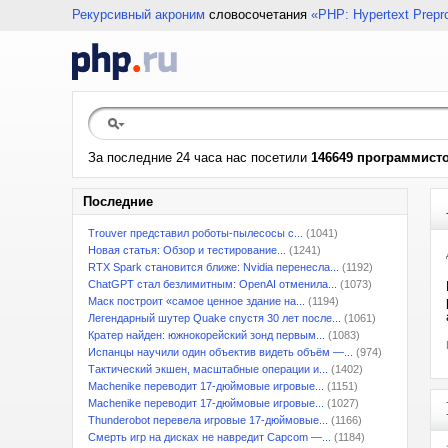
Рекурсивный акроним
словосочетания
«PHP: Hypertext Prepr
За последние 24 часа нас посетили
146649 программист
Последние
Trouver представил роботы-пылесосы с...
(1041)
Новая статья: Обзор и тестирование...
(1241)
RTX Spark становится ближе: Nvidia перенесла...
(1192)
ChatGPT стал безлимитным: OpenAI отменила...
(1073)
Маск построит «самое ценное здание на...
(1194)
Легендарный шутер Quake спустя 30 лет после...
(1061)
Кратер найден: южнокорейский зонд первым...
(1083)
Испанцы научили один объектив видеть объём —...
(974)
Тактический экшен, масштабные операции и...
(1402)
Machenike переводит 17-дюймовые игровые...
(1151)
Machenike переводит 17-дюймовые игровые...
(1027)
Thunderobot перевела игровые 17-дюймовые...
(1166)
Смерть игр на дисках не навредит Capcom —...
(1184)