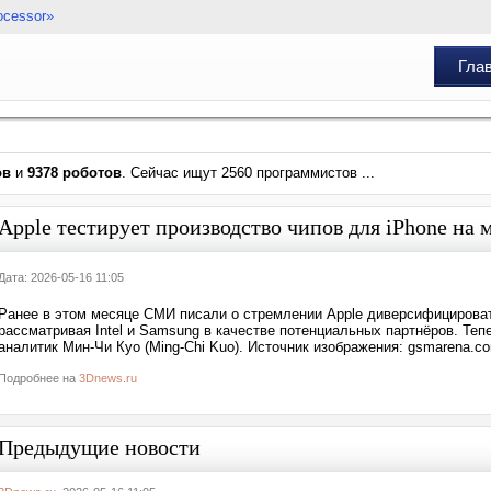
ocessor»
Гла
ов
и
9378 роботов
. Сейчас ищут 2560 программистов ...
Apple тестирует производство чипов для iPhone на 
Дата: 2026-05-16 11:05
Ранее в этом месяце СМИ писали о стремлении Apple диверсифицироват
рассматривая Intel и Samsung в качестве потенциальных партнёров. Те
аналитик Мин-Чи Куо (Ming-Chi Kuo). Источник изображения: gsmarena.c
Подробнее на
3Dnews.ru
Предыдущие новости