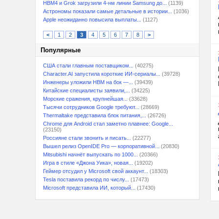
HBM4 и Grok загрузили 4-нм линии Samsung до...
(1139)
Астрономы показали самые детальные в истории...
(1036)
Apple неожиданно повысила выплаты...
(1127)
<
1
2
3
4
5
6
7
8
>
Популярные
США стали главным поставщиком...
(40275)
Character.AI запустила короткие ИИ-сериалы...
(39728)
Инженеры уложили HBM на бок —...
(39439)
Китайские специалисты заявили,...
(34225)
Морские сражения, крупнейшая...
(33628)
Тысячи сотрудников Google требуют...
(28669)
Thermaltake представила блок питания,...
(26726)
Chrome для Android стал заметно плавнее: Google...
(23150)
Россияне стали звонить и писать...
(22277)
Вышел релиз OpenIDE Pro — корпоративной...
(20830)
Mitsubishi начнёт выпускать по 1000...
(20366)
Игра в стиле «Джона Уика», новая...
(19202)
Геймер отсудил у Microsoft свой аккаунт...
(18303)
Tesla поставила рекорд по числу...
(17473)
Microsoft представила ИИ, который...
(17430)