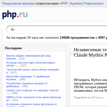
Рекурсивный акроним
словосочетания
«PHP: Hypertext Preprocessor»
За последние 24 часа нас посетили
134028 программистов
и
9297 
Последние
Независимые те
Claude Mythos P
Кратер найден: южнокорейский зонд
первым...
(212)
Испанцы научили один объектив видеть
объём —...
(197)
Тактический экшен, масштабные операции
и...
(437)
Machenike переводит 17-дюймовые
игровые...
(298)
ИИ-модель Mythos ком
программных уязвимос
Thunderobot перевела игровые 17-
дюймовые...
(465)
XBOW, которая разраб
Смерть игр на дисках не навредит Capcom
независимых тестов My
—...
(384)
HBM4 и Grok загрузили 4-нм линии Samsung
Подробнее на
3Dnews.ru
до...
(331)
Астрономы показали самые детальные в