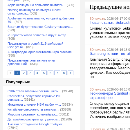
истории...
(382)
Apple неожиданно повысила выплаты...
(390)
Предыдущие но
Nothing намекнула на выпуск шести
смартфонов...
(505)
Adobe выпустила плагин, который добавляет
3Dnews.ru
, 2026-05-17 00:
70...
(697)
Новая статья: Subnau
Богатым будет тяжелее: Caviar утяжелила...
Сиквел культовой Subn
(679)
увлекательные приклю
«Я просто хотел попасть в игру»: актёр...
узнаете в нашем пред
(605)
Представлен игровой 31,5-дюймовый
изогнутый...
(823)
3Dnews.ru
, 2026-05-16 18:
«Экстраординарно жестокая» игра Machine...
Samsung готовит пета
(780)
Компания Scality, сп
Представлены элегантные очки
раскрыла информацию 
дополненной...
(833)
твердотельных Nearli
центрах. Как сообщает
<
1
2
3
4
5
6
7
8
>
по...
Популярные
3Dnews.ru
, 2026-05-16 18:
США стали главным поставщиком...
(39548)
Геоинженеры Stardust
Character.AI запустила короткие ИИ-
стратосфере
сериалы...
(39141)
Специализирующаяся н
Инженеры уложили HBM на бок —...
(38934)
способное, как она ут
Китайские специалисты заявили,...
(33769)
потребуется распылят
Морские сражения, крупнейшая...
(33011)
Источник изображения: 
Датамайнер раскрыл дату релиза...
(31989)
Тысячи сотрудников Google требуют...
(27942)
3Dnews.ru
, 2026-05-16 15: