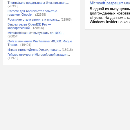
Thermaltake представила блок питания,...
Microsoft разрешит м
(26393)
В одной из выпущенны
Chrome для Android стал заметно
долгожданных нововве
плавнее: Google...
(22388)
«Пуск». На данном эт
Россияне стали звонить и писать...
(21965)
Windows Insider на кан
Вышел релиз OpenIDE Pro —
корпоративной...
(20496)
Mitsubishi начнёт выпускать по 1000...
(20054)
Owlcat починила Warhammer 40,000: Rogue
Trader...
(19401)
Игра в стиле «Джона Уика», новая...
(18916)
Геймер отсудил у Microsoft свой аккаунт...
(17970)