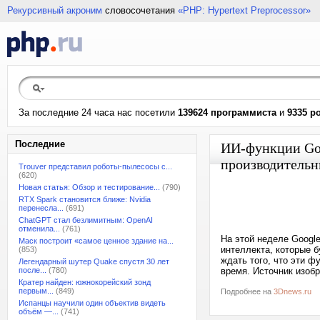
Рекурсивный акроним
словосочетания
«PHP: Hypertext Preprocessor»
За последние 24 часа нас посетили
139624 программиста
и
9335 р
Последние
ИИ-функции Goog
производительн
Trouver представил роботы-пылесосы с...
(620)
Новая статья: Обзор и тестирование...
(790)
RTX Spark становится ближе: Nvidia
перенесла...
(691)
ChatGPT стал безлимитным: OpenAI
отменила...
(761)
На этой неделе Google
Маск построит «самое ценное здание на...
интеллекта, которые 
(853)
ждать того, что эти ф
Легендарный шутер Quake спустя 30 лет
после...
(780)
время. Источник изоб
Кратер найден: южнокорейский зонд
первым...
(849)
Подробнее на
3Dnews.ru
Испанцы научили один объектив видеть
объём —...
(741)