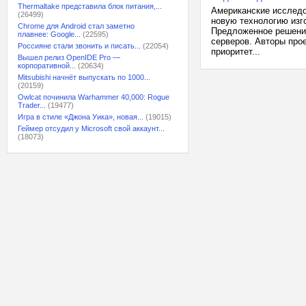
Thermaltake представила блок питания,...
Американские исследо
(26499)
новую технологию изг
Chrome для Android стал заметно
Предложенное решение
плавнее: Google...
(22595)
серверов. Авторы про
Россияне стали звонить и писать...
(22054)
приоритет...
Вышел релиз OpenIDE Pro —
корпоративной...
(20634)
Mitsubishi начнёт выпускать по 1000...
(20159)
Owlcat починила Warhammer 40,000: Rogue
Trader...
(19477)
Игра в стиле «Джона Уика», новая...
(19015)
Геймер отсудил у Microsoft свой аккаунт...
(18073)