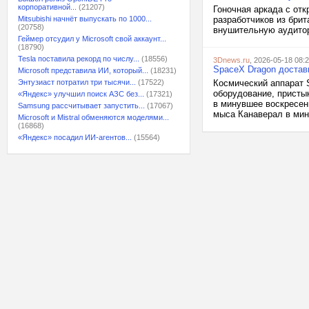
корпоративной...
(21207)
Гоночная аркада с отк
Mitsubishi начнёт выпускать по 1000...
разработчиков из бри
(20758)
внушительную аудитор
Геймер отсудил у Microsoft свой аккаунт...
(18790)
Tesla поставила рекорд по числу...
(18556)
3Dnews.ru
, 2026-05-18 08:
SpaceX Dragon достав
Microsoft представила ИИ, который...
(18231)
Энтузиаст потратил три тысячи...
(17522)
Космический аппарат 
оборудование, присты
«Яндекс» улучшил поиск АЗС без...
(17321)
в минувшее воскресен
Samsung рассчитывает запустить...
(17067)
мыса Канаверал в мин
Microsoft и Mistral обменяются моделями...
(16868)
«Яндекс» посадил ИИ-агентов...
(15564)