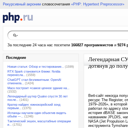
Рекурсивный акроним
словосочетания
«PHP: Hypertext Preprocessor»
За последние 24 часа нас посетили
166827 программистов
и
9274 
Последние
Легендарная СУ
дотянув до пол
Новая статья: Обзор и тестирование...
(1599)
RTX Spark становится ближе: Nvidia
перенесла...
(1559)
ChatGPT стал безлимитным: OpenAI
отменила...
(1424)
Маск построит «самое ценное здание на...
(1532)
Веб-сайт некогда поп
Легендарный шутер Quake спустя 30 лет
ресурс The Register, 
после...
(1401)
1979–2026», в которо
Кратер найден: южнокорейский зонд
первым...
(1375)
работал по адресу sto
история dBASE законч
Испанцы научили один объектив видеть
объём —...
(1246)
названием JPLDIS, на
NASA (Jet Propulsion 
Тактический экшен, масштабные операции
и...
(1701)
инструмента Tymshare