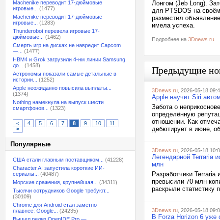
Machenike переводит 17-дюймовые
Лонгом (Jeb Long). За
игровые...
(1477)
для PTSDOS на своём 
Machenike переводит 17-дюймовые
разместил объявление 
игровые...
(1283)
имела успеха.
Thunderobot перевела игровые 17-
дюймовые...
(1462)
Подробнее на
3Dnews.ru
Смерть игр на дисках не навредит Capcom
—...
(1477)
HBM4 и Grok загрузили 4-нм линии Samsung
до...
(1458)
Предыдущие но
Астрономы показали самые детальные в
истории...
(1252)
Apple неожиданно повысила выплаты...
3Dnews.ru
, 2026-05-18 09:
(1374)
Apple научит Siri авт
Nothing намекнула на выпуск шести
Забота о неприкоснов
смартфонов...
(1323)
определённую репутаци
отношении. Как отмеча
<
4
5
6
7
8
9
10
11
дебютирует в июне, об
>
Популярные
3Dnews.ru
, 2026-05-18 10:
Легендарной Terraria
США стали главным поставщиком...
(41228)
млн
Character.AI запустила короткие ИИ-
Разработчики Terraria
сериалы...
(40487)
превысили 70 млн коп
Морские сражения, крупнейшая...
(34311)
раскрыли статистику п
Тысячи сотрудников Google требуют...
(30109)
Chrome для Android стал заметно
3Dnews.ru
, 2026-05-18 09:
плавнее: Google...
(24235)
В Forza Horizon 6 уж
Вышел релиз OpenIDE Pro —