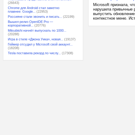
(26643)
Microsoft признала, ч
Chrome для Android стал заметно
нарушила привычные р
плавнее: Google...
(22953)
выпустить обновление 
Россияне стали звонить и писать...
(22199)
контекстное меню. Ист
Вышел релиз OpenIDE Pro —
корпоративной...
(20776)
Mitsubishi начнёт выпускать по 1000...
(20288)
Игра в стиле «Джона Уика», новая...
(19137)
Геймер отсудил у Microsoft свой аккаунт...
(18208)
Tesla поставила рекорд по числу...
(17308)