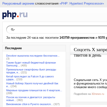
Рекурсивный акроним
словосочетания
«PHP: Hypertext Preprocessor»
За последние 24 часа нас посетили
143759 программистов
и
9370 
Последние
Соцсеть X запр
твитов в день
Devolver выкатила последнее бесплатное...
(3)
Таким будет новый бюджетный флагман
Samsung:...
(405)
Премиальные смартфоны бьют рекорды
продаж, и...
(221)
Китай проследил за Falcon 9 до самого
удара...
(210)
Социальная сеть X ус
и функциональности п
Новый бойлер Xiaomi получил двойной бак
и...
(234)
слишком много сообщен
Мировые продажи планшетов во II квартале...
(208)
Подробнее на
3Dnews.ru
Похож на пончик и двигается: раскрыты
новые...
(382)
Виновником сбоя в Рунете оказался...
(327)