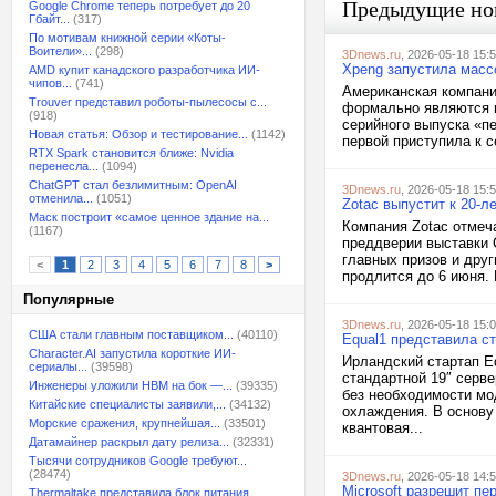
Предыдущие но
Google Chrome теперь потребует до 20
Гбайт...
(317)
По мотивам книжной серии «Коты-
Воители»...
(298)
3Dnews.ru
, 2026-05-18 15:
Xpeng запустила масс
AMD купит канадского разработчика ИИ-
чипов...
(741)
Американская компани
Trouver представил роботы-пылесосы с...
формально являются п
(918)
серийного выпуска «пе
Новая статья: Обзор и тестирование...
(1142)
первой приступила к с
RTX Spark становится ближе: Nvidia
перенесла...
(1094)
ChatGPT стал безлимитным: OpenAI
3Dnews.ru
, 2026-05-18 15:
отменила...
(1051)
Zotac выпустит к 20-л
Маск построит «самое ценное здание на...
Компания Zotac отмеч
(1167)
преддверии выставки 
главных призов и друг
<
1
2
3
4
5
6
7
8
>
продлится до 6 июня. 
Популярные
3Dnews.ru
, 2026-05-18 15:
США стали главным поставщиком...
(40110)
Equal1 представила с
Character.AI запустила короткие ИИ-
Ирландский стартап E
сериалы...
(39598)
стандартной 19″ серв
Инженеры уложили HBM на бок —...
(39335)
без необходимости мо
Китайские специалисты заявили,...
(34132)
охлаждения. В основу
Морские сражения, крупнейшая...
(33501)
квантовая...
Датамайнер раскрыл дату релиза...
(32331)
Тысячи сотрудников Google требуют...
(28474)
3Dnews.ru
, 2026-05-18 14:
Microsoft разрешит пе
Thermaltake представила блок питания,...