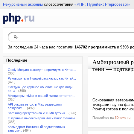
Рекурсивный акроним
словосочетания
«PHP: Hypertext Preprocessor»
За последние 24 часа нас посетили
146702 программиста
и
9393 р
Последние
Амбициозный рол
тени — подтвер
Geely Monjaro выходит в премиум: в Китае...
(366)
Руководитель Huawei рассказал, как Китай...
(470)
Следующее крупное обновление для инди-
хита...
(398)
Минцифры: «Max в нашей жизни остается...
(310)
Основанная ветеранам
тизерами научно-фанта
API открывается: в Max разрешили
создавать...
(492)
(почти) готова к полн
Samsung представила 200-Мп датчик...
(326)
Подробнее на
3Dnews.ru
«Вершина высокомерия Rockstar»: фанаты...
(355)
Космодром Восточный подготовили к
запуску...
(494)