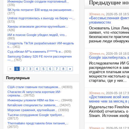
Предыдущие но
Инженеры Google создали портативный...
(376)
SK hynix потратит $38 млрд на расширение...
(377)
3Dnews.ru
, 2026-05-18 18:
«Бессмысленная фикти
Unitree подготовилась к выходу на биржу —...
(573)
уязвимостях
Хакеры атаковали десятки крупнейших...
Основатель Linux Лину
(426)
заявил, что «постоян
ИИ в поиске Google убедил людей, что...
безопасности практич
(893)
разные люди обнаружи
Создатель TikTok разрабатывает ИИ-модель
с...
(361)
Суд обязал M**a изменить F******k и...
(809)
3Dnews.ru
, 2026-05-18 18:
Samsung Galaxy S26 FE почти рассекречен
Google захлебнулась 
—...
(767)
Исследователям ИИ Go
распределяются в зав
<
1
2
3
4
5
6
7
8
>
отдаётся платным кли
мощности настолько ц
Популярные
стартапы, где у них...
США стали главным поставщиком...
(40303)
Character.AI запустила короткие ИИ-
3Dnews.ru
, 2026-05-18 17:
сериалы...
(39752)
«Достижение всей жиз
Инженеры уложили HBM на бок —...
(39449)
менее чем за месяц в
Китайские специалисты заявили,...
(34247)
Издательство Fireshin
Морские сражения, крупнейшая...
(33650)
Akimbot) отчитались о
Тысячи сотрудников Google требуют...
Steam. Источник изобр
(28717)
Thermaltake представила блок питания,...
(26737)
3Dnews.ru
, 2026-05-18 17: