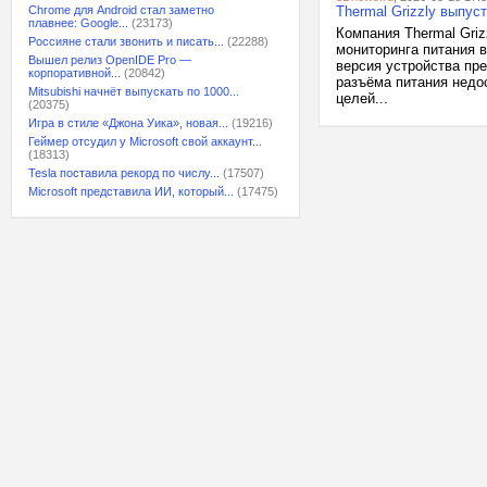
Chrome для Android стал заметно
Thermal Grizzly выпус
плавнее: Google...
(23173)
Компания Thermal Griz
Россияне стали звонить и писать...
(22288)
мониторинга питания 
Вышел релиз OpenIDE Pro —
версия устройства пре
корпоративной...
(20842)
разъёма питания недо
Mitsubishi начнёт выпускать по 1000...
целей...
(20375)
Игра в стиле «Джона Уика», новая...
(19216)
Геймер отсудил у Microsoft свой аккаунт...
(18313)
Tesla поставила рекорд по числу...
(17507)
Microsoft представила ИИ, который...
(17475)