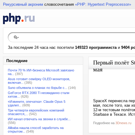
Рекурсивный акроним
словосочетания
«PHP: Hypertext Preprocessor»
За последние 24 часа нас посетили
149323 программиста
и
9404 р
Последние
Первый полёт St
мая
Почти 70 % ИИ-бизнеса Microsoft завязано
на...
(397)
Asus готовит семёрку OLED-мониторов,
включая...
(395)
Suno объявила о планах по борьбе с...
(144)
GeForce RTX 2080 Ti неожиданно стали
хитом...
(626)
SpaceX перенесла пер
«Извините, опечатка»: Claude Opus 5
мая, после того, как 
удалил...
(609)
12-м тестовым полёто
Три четверти европейских компаний
опасаются,...
(542)
Starbase в Техасе. Ис
ИИ начал отвечать на звонки в службе...
(556)
Подробнее на
3Dnews.ru
Alibaba нашла способ заработать на
открытом...
(549)