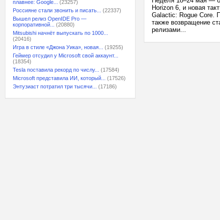
Неделя 18–24 мая — о
плавнее: Google...
(23257)
Horizon 6, и новая та
Россияне стали звонить и писать...
(22337)
Galactic: Rogue Core.
Вышел релиз OpenIDE Pro —
также возвращение ст
корпоративной...
(20880)
релизами...
Mitsubishi начнёт выпускать по 1000...
(20416)
Игра в стиле «Джона Уика», новая...
(19255)
Геймер отсудил у Microsoft свой аккаунт...
(18354)
Tesla поставила рекорд по числу...
(17584)
Microsoft представила ИИ, который...
(17526)
Энтузиаст потратил три тысячи...
(17186)