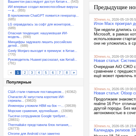
Вашингтон расследует доступ Китая к...
(543)
Предыдущие но
ИИ впервые создал жизнеспособные вирусы
— в...
(855)
В приложении ChatGPT появится генератор...
(685)
3Dnews.ru
, 2026-05-19 05:
Илон Маск проиграл де
LG оправдалась за софт для мониторов,...
(689)
Три недели длились с
Опасная тенденция: нашумевшая ИИ-
Microsoft, в рамках к
модель...
(690)
использовании стартап
Минцифры задумало лишить российских
они не уложились в ср
детей...
(688)
Geely Monjaro выходит в премиум: в Китае...
(770)
3Dnews.ru
, 2026-05-19 00:
Руководитель Huawei рассказал, как Китай...
Новая статья: Систем
(791)
Очередная AiO СЖО с 
сравнении с предшест
<
1
2
3
4
5
6
7
8
>
ещё может привлечь п
Популярные
3Dnews.ru
, 2026-05-19 00:
США стали главным поставщиком...
(40362)
Новая статья: Обзор с
Character.AI запустила короткие ИИ-
Продолжаем знакомство
сериалы...
(39820)
realme 16 Pro+ отлича
Инженеры уложили HBM на бок —...
(39539)
другой породы. Без м
Морские сражения, крупнейшая...
(33698)
автономностью в сочет
Тысячи сотрудников Google требуют...
(28831)
Thermaltake представила блок питания,...
3Dnews.ru
, 2026-05-18 23:
(26773)
Календарь релизов 18–
Chrome для Android стал заметно