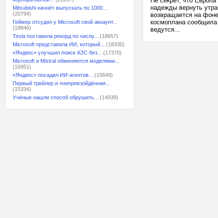
Не секрет, что Европа
надежды вернуть утра
Mitsubishi начнёт выпускать по 1000...
(20794)
возвращается на фоне 
космоплана сообщила ф
Геймер отсудил у Microsoft свой аккаунт...
(18846)
ведутся...
Tesla поставила рекорд по числу...
(18657)
Microsoft представила ИИ, который...
(18330)
«Яндекс» улучшил поиск АЗС без...
(17370)
Microsoft и Mistral обменяются моделями...
(16951)
«Яндекс» посадил ИИ-агентов...
(15649)
Первый трейлер и «непревзойдённая...
(15334)
Учёные нашли способ обрушить...
(14939)