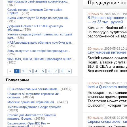
Предыдущие но
Intel показала своё видение космических...
(787)
Google готовит функцию Conversation
Capture...
(708)
3Dnews.ru
, 2026-05-19 11:0
В России стартовали 
Nvidia инвестирует $3 млрд во владельца...
(731)
— от 33 тыс. рублей
Дефицит GeForce RTX 5090 дошел до
Компания Realme объя
абсурда:...
(756)
на молодую аудиторию
Ученые создали умный транзистор, который
расположенное на задн
сам...
(528)
NASA переделывало обычные ноутбуки для...
(925)
3Dnews.ru
, 2026-05-19 10:1
Sony выпустит в сентябре беспроводные...
Спутниковый интернет 
(926)
Starlink начала объяв
9070 мАч, 100 Вт, 200 Мп, Snapdragon 8 Elite...
Roam, а также услуга
(1028)
$10. В США эти цены 
Без изменений остался
<
1
2
3
4
5
6
7
8
>
Популярные
3Dnews.ru
, 2026-05-19 10:
Intel и Qualcomm поб
США стали главным поставщиком...
(41317)
Не секрет, что позици
Character.AI запустила короткие ИИ-
компания присматривае
сериалы...
(40564)
Tenstorrent может ста
Морские сражения, крупнейшая...
(34391)
Qualcomm, которая тож
Тысячи сотрудников Google требуют...
(30249)
Chrome для Android стал заметно
3Dnews.ru
, 2026-05-19 09:
плавнее: Google...
(24370)
Европа снова хочет 
Вышел релиз OpenIDE Pro —
корпоративной...
(21267)