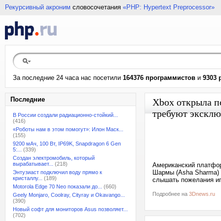
Рекурсивный акроним
словосочетания
«PHP: Hypertext Preprocessor»
За последние 24 часа нас посетили
164376 программистов
и
9303 
Последние
Xbox открыла по
требуют эксклю
В России создали радиационно-стойкий...
(416)
«Роботы нам в этом помогут»: Илон Маск...
(155)
9200 мАч, 100 Вт, IP69K, Snapdragon 6 Gen
5:...
(339)
Создан электромобиль, который
вырабатывает...
(218)
Американский платфор
Шармы (Asha Sharma) о
Энтузиаст подключил воду прямо к
кристаллу...
(189)
слышать пожелания иг
Motorola Edge 70 Neo показали до...
(660)
Подробнее на
3Dnews.ru
Geely Monjaro, Coolray, Cityray и Okavango...
(390)
Новый софт для мониторов Asus позволяет...
(702)