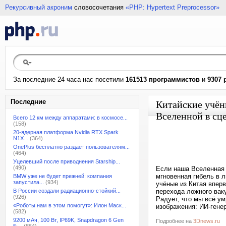
Рекурсивный акроним
словосочетания
«PHP: Hypertext Preprocessor»
За последние 24 часа нас посетили
161513 программистов
и
9307 
Последние
Китайские учён
Вселенной в сц
Всего 12 км между аппаратами: в космосе...
(158)
20-ядерная платформа Nvidia RTX Spark
N1X...
(364)
OnePlus бесплатно раздает пользователям...
(464)
Уцелевший после приводнения Starship...
(490)
Если наша Вселенная 
мгновенная гибель в 
BMW уже не будет прежней: компания
запустила...
(934)
учёные из Китая впер
В России создали радиационно-стойкий...
перехода ложного ваку
(926)
Радует, что мы всё ум
«Роботы нам в этом помогут»: Илон Маск...
изображения: ИИ-ген
(582)
9200 мАч, 100 Вт, IP69K, Snapdragon 6 Gen
Подробнее на
3Dnews.ru