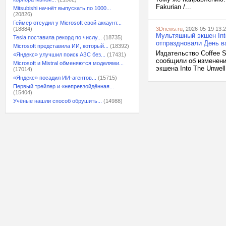
Fakurian /...
Mitsubishi начнёт выпускать по 1000...
(20826)
Геймер отсудил у Microsoft свой аккаунт...
(18884)
3Dnews.ru
, 2026-05-19 13:
Мультяшный экшен Int
Tesla поставила рекорд по числу...
(18735)
отпраздновали День 
Microsoft представила ИИ, который...
(18392)
Издательство Coffee S
«Яндекс» улучшил поиск АЗС без...
(17431)
сообщили об изменени
Microsoft и Mistral обменяются моделями...
экшена Into The Unwell
(17014)
«Яндекс» посадил ИИ-агентов...
(15715)
Первый трейлер и «непревзойдённая...
(15404)
Учёные нашли способ обрушить...
(14988)