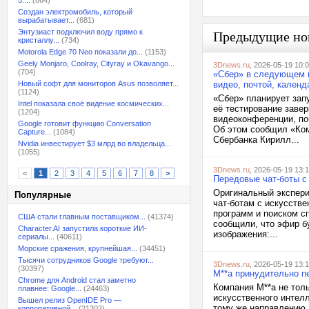
5:...
(864)
Создан электромобиль, который
вырабатывает...
(681)
Энтузиаст подключил воду прямо к
Предыдущие но
кристаллу...
(734)
Motorola Edge 70 Neo показали до...
(1153)
Geely Monjaro, Coolray, Cityray и Okavango...
3Dnews.ru
, 2026-05-19 10:
(704)
«Сбер» в следующем г
Новый софт для мониторов Asus позволяет...
видео, почтой, календ
(1124)
«Сбер» планирует зап
Intel показала своё видение космических...
её тестирование завер
(1204)
видеоконференции, поч
Google готовит функцию Conversation
Об этом сообщил «Ком
Capture...
(1084)
Сбербанка Кирилл...
Nvidia инвестирует $3 млрд во владельца...
(1055)
3Dnews.ru
, 2026-05-19 13:
<
1
2
3
4
5
6
7
8
>
Передовые чат-боты с
Оригинальный экспери
Популярные
чат-ботам с искусств
программ и поиском сп
США стали главным поставщиком...
(41374)
сообщили, что эфир бу
Character.AI запустила короткие ИИ-
изображения:...
сериалы...
(40611)
Морские сражения, крупнейшая...
(34451)
Тысячи сотрудников Google требуют...
3Dnews.ru
, 2026-05-19 13:
(30397)
M**a принудительно п
Chrome для Android стал заметно
Компания M**a не толь
плавнее: Google...
(24463)
искусственного интелл
Вышел релиз OpenIDE Pro —
тому же направлению. 
корпоративной...
(21302)