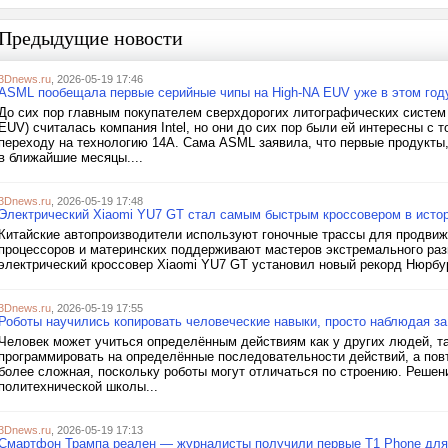
Предыдущие новости
3Dnews.ru
, 2026-05-19 17:46
ASML пообещала первые серийные чипы на High-NA EUV уже в этом год
До сих пор главным покупателем сверхдорогих литографических систем
EUV) считалась компания Intel, но они до сих пор были ей интересны с т
переходу на технологию 14A. Сама ASML заявила, что первые продукты
в ближайшие месяцы....
3Dnews.ru
, 2026-05-19 17:48
Электрический Xiaomi YU7 GT стал самым быстрым кроссовером в исто
Китайские автопроизводители используют гоночные трассы для продвиже
процессоров и материнских поддерживают мастеров экстремального ра
электрический кроссовер Xiaomi YU7 GT установил новый рекорд Нюрбург
3Dnews.ru
, 2026-05-19 17:55
Роботы научились копировать человеческие навыки, просто наблюдая з
Человек может учиться определённым действиям как у других людей, та
программировать на определённые последовательности действий, а пов
более сложная, поскольку роботы могут отличаться по строению. Реше
политехнической школы...
3Dnews.ru
, 2026-05-19 17:13
Смартфон Трампа реален — журналисты получили первые T1 Phone для