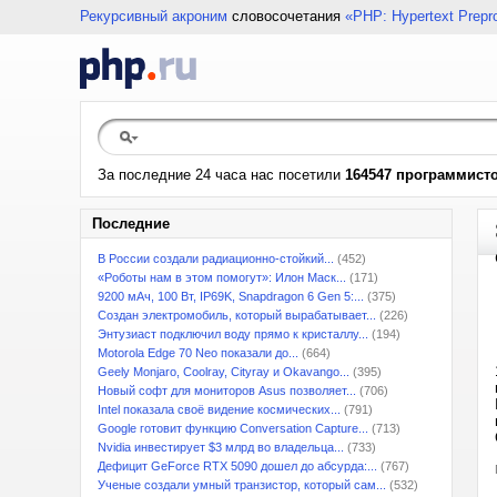
Рекурсивный акроним
словосочетания
«PHP: Hypertext Prepr
За последние 24 часа нас посетили
164547 программист
Последние
В России создали радиационно-стойкий...
(452)
«Роботы нам в этом помогут»: Илон Маск...
(171)
9200 мАч, 100 Вт, IP69K, Snapdragon 6 Gen 5:...
(375)
Создан электромобиль, который вырабатывает...
(226)
Энтузиаст подключил воду прямо к кристаллу...
(194)
Motorola Edge 70 Neo показали до...
(664)
Geely Monjaro, Coolray, Cityray и Okavango...
(395)
Новый софт для мониторов Asus позволяет...
(706)
Intel показала своё видение космических...
(791)
Google готовит функцию Conversation Capture...
(713)
Nvidia инвестирует $3 млрд во владельца...
(733)
Дефицит GeForce RTX 5090 дошел до абсурда:...
(767)
Ученые создали умный транзистор, который сам...
(532)