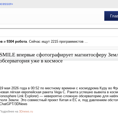
ocessor»
Гла
ов
и
9304 робота
. Сейчас ищут 2215 программистов ...
SMILE впервые сфотографирует магнитосферу Зем
обсерватория уже в космосе
19 мая 2026 года в 00:52 по местному времени с космодрома Куру во Фра
новая лёгкая европейская ракета Vega C. Ракета успешно вывела в косм
Ionosphere Link Explorer) — невероятно сложную обсерваторию для наб
поля Земли. Это совместный проект Китая и ЕС и, под давлением обсто
ChatGPT/3DNews
Подробнее на
3Dnews.ru