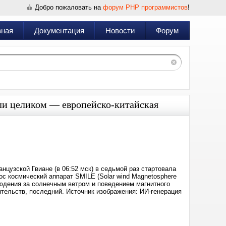
Добро пожаловать на
форум PHP программистов
!
вная
Документация
Новости
Форум
ли целиком — европейско-китайская
Дата:
2026-
05-
19
17:42
нцузской Гвиане (в 06:52 мск) в седьмой раз стартовала
ос космический аппарат SMILE (Solar wind Magnetosphere
людения за солнечным ветром и поведением магнитного
ятельств, последний. Источник изображения: ИИ-генерация