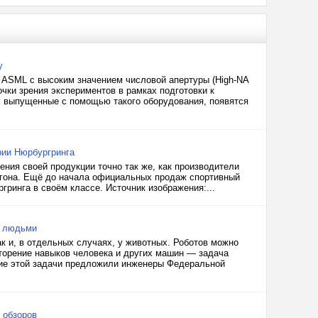
у
 ASML с высоким значением числовой апертуры (High-NA
очки зрения экспериментов в рамках подготовки к
, выпущенные с помощью такого оборудования, появятся
рии Нюрбургринга
ния своей продукции точно так же, как производители
згона. Ещё до начала официальных продаж спортивный
ринга в своём классе. Источник изображения:...
а людьми
к и, в отдельных случаях, у животных. Роботов можно
торение навыков человека и других машин — задача
ние этой задачи предложили инженеры Федеральной
 обзоров