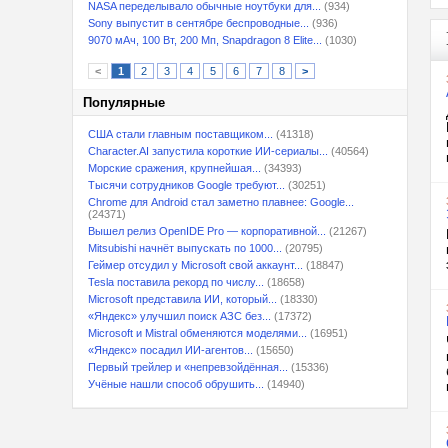
NASA переделывало обычные ноутбуки для...
(934)
Sony выпустит в сентябре беспроводные...
(936)
9070 мАч, 100 Вт, 200 Мп, Snapdragon 8 Elite...
(1030)
<
1
2
3
4
5
6
7
8
>
Популярные
США стали главным поставщиком...
(41318)
Character.AI запустила короткие ИИ-сериалы...
(40564)
Морские сражения, крупнейшая...
(34393)
Тысячи сотрудников Google требуют...
(30251)
Chrome для Android стал заметно плавнее: Google...
(24371)
Вышел релиз OpenIDE Pro — корпоративной...
(21267)
Mitsubishi начнёт выпускать по 1000...
(20795)
Геймер отсудил у Microsoft свой аккаунт...
(18847)
Tesla поставила рекорд по числу...
(18658)
Microsoft представила ИИ, который...
(18330)
«Яндекс» улучшил поиск АЗС без...
(17372)
Microsoft и Mistral обменяются моделями...
(16951)
«Яндекс» посадил ИИ-агентов...
(15650)
Первый трейлер и «непревзойдённая...
(15336)
Учёные нашли способ обрушить...
(14940)