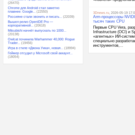
(26470)
Chrome для Android стал заметно
плавнее: Google...
(22550)
3Dnews.ru
, 2026-05-19 17:
Arm-процессоры NVIDI
Россияне стали звонить и писать...
(22039)
тысяч таких CPU
Вышел релиз OpenIDE Pro —
корпоративной...
(20618)
Первые CPU Vera, разр
Mitsubishi начнёт выпускать по 1000...
Infrastructure (OCI) 
(20138)
«агентных» ИИ-систем
Owlcat починила Warhammer 40,000: Rogue
специально разработа
Trader...
(19456)
инструментов,...
Игра в стиле «Джона Уика», новая...
(18994)
Геймер отсудил у Microsoft свой аккаунт...
(18054)