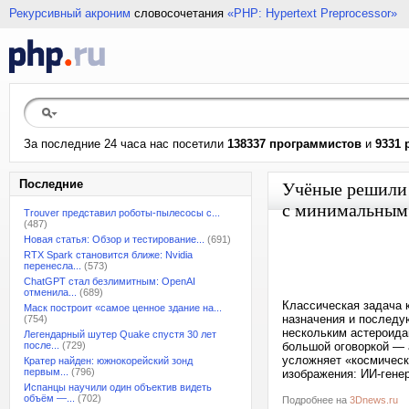
Рекурсивный акроним
словосочетания
«PHP: Hypertext Preprocessor»
За последние 24 часа нас посетили
138337 программистов
и
9331 
Последние
Учёные решили 
с минимальным 
Trouver представил роботы-пылесосы с...
(487)
Новая статья: Обзор и тестирование...
(691)
RTX Spark становится ближе: Nvidia
перенесла...
(573)
ChatGPT стал безлимитным: OpenAI
отменила...
(689)
Классическая задача 
Маск построит «самое ценное здание на...
назначения и последу
(754)
нескольким астероидам
Легендарный шутер Quake спустя 30 лет
после...
(729)
большой оговоркой — 
усложняет «космическ
Кратер найден: южнокорейский зонд
первым...
(796)
изображения: ИИ-ген
Испанцы научили один объектив видеть
объём —...
(702)
Подробнее на
3Dnews.ru