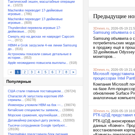
Тактический экшен, масштабные операции
и...
(1023)
Machenike переводит 17-дюймовые
игровые...
(786)
Предыдущие но
Machenike переводит 17-дюймовые
игровые...
(809)
Thunderobot перевела игровые 17-
3Dnews.ru
, 2026-05-19 21:
дюймовые...
(926)
Samsung объявила о с
Смерть игр на дисках не навредит Capcom
Samsung объявила о с
—...
(872)
потребительских моде
HBM4 и Grok загрузили 4-нм линии Samsung
в продажу ещё в прош
до...
(816)
32-дюймовые Odyssey
Астрономы показали самые детальные в
мониторов...
истории...
(853)
Apple неожиданно повысила выплаты...
(918)
3Dnews.ru
, 2026-05-19 21:
<
1
2
3
4
5
6
7
8
>
Microsoft представила
процессорах Intel Pant
Популярные
Компания Microsoft по
на базе Arm-процессор
США стали главным поставщиком...
(39724)
обновление Surface Pro
Character.AI запустила короткие ИИ-
аналогичные компьюте
сериалы...
(39278)
Инженеры уложили HBM на бок —...
(39074)
Китайские специалисты заявили,...
(33884)
3Dnews.ru
, 2026-05-19 16:
РТК-ЦОД представил м
Морские сражения, крупнейшая...
(33180)
Датамайнер раскрыл дату релиза...
(32093)
РТК-ЦОД анонсировал
данных «Ковчег». Прод
Тысячи сотрудников Google требуют...
(28106)
восстановления корпо
Thermaltake представила блок питания,...
«Ковчега» предполагае