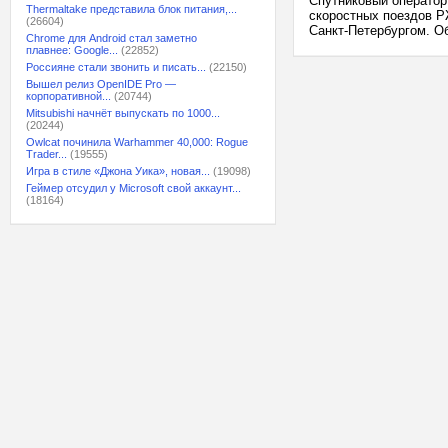
Спутниковый оператор
Thermaltake представила блок питания,...
скоростных поездов Р
(26604)
Санкт-Петербургом. Об
Chrome для Android стал заметно
плавнее: Google...
(22852)
Россияне стали звонить и писать...
(22150)
Вышел релиз OpenIDE Pro —
корпоративной...
(20744)
Mitsubishi начнёт выпускать по 1000...
(20244)
Owlcat починила Warhammer 40,000: Rogue
Trader...
(19555)
Игра в стиле «Джона Уика», новая...
(19098)
Геймер отсудил у Microsoft свой аккаунт...
(18164)