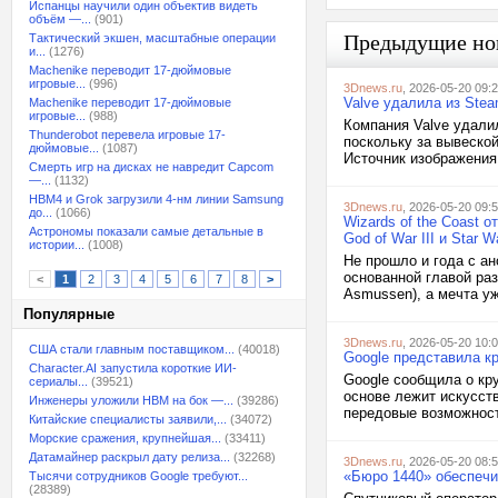
Испанцы научили один объектив видеть
объём —...
(901)
Предыдущие но
Тактический экшен, масштабные операции
и...
(1276)
Machenike переводит 17-дюймовые
игровые...
(996)
3Dnews.ru
, 2026-05-20 09:
Valve удалила из Ste
Machenike переводит 17-дюймовые
игровые...
(988)
Компания Valve удали
Thunderobot перевела игровые 17-
поскольку за вывеско
дюймовые...
(1087)
Источник изображения:
Смерть игр на дисках не навредит Capcom
—...
(1132)
HBM4 и Grok загрузили 4-нм линии Samsung
3Dnews.ru
, 2026-05-20 09:
до...
(1066)
Wizards of the Coast 
Астрономы показали самые детальные в
God of War III и Star W
истории...
(1008)
Не прошло и года с ано
основанной главой раз
<
1
2
3
4
5
6
7
8
>
Asmussen), а мечта уж
Популярные
3Dnews.ru
, 2026-05-20 10:
США стали главным поставщиком...
(40018)
Google представила к
Character.AI запустила короткие ИИ-
Google сообщила о кр
сериалы...
(39521)
основе лежит искусст
Инженеры уложили HBM на бок —...
(39286)
передовые возможност
Китайские специалисты заявили,...
(34072)
Морские сражения, крупнейшая...
(33411)
Датамайнер раскрыл дату релиза...
(32268)
3Dnews.ru
, 2026-05-20 08:
«Бюро 1440» обеспечи
Тысячи сотрудников Google требуют...
(28389)