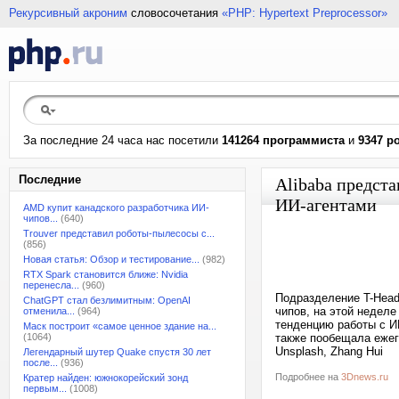
Рекурсивный акроним
словосочетания
«PHP: Hypertext Preprocessor»
За последние 24 часа нас посетили
141264 программиста
и
9347 р
Последние
Alibaba предста
ИИ-агентами
AMD купит канадского разработчика ИИ-
чипов...
(640)
Trouver представил роботы-пылесосы с...
(856)
Новая статья: Обзор и тестирование...
(982)
RTX Spark становится ближе: Nvidia
перенесла...
(960)
Подразделение T-Head 
ChatGPT стал безлимитным: OpenAI
чипов, на этой недел
отменила...
(964)
тенденцию работы с И
Маск построит «самое ценное здание на...
(1064)
также пообещала ежег
Unsplash, Zhang Hui
Легендарный шутер Quake спустя 30 лет
после...
(936)
Подробнее на
3Dnews.ru
Кратер найден: южнокорейский зонд
первым...
(1008)