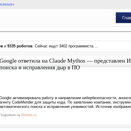
ocessor»
Гла
ов
и
9335 роботов
. Сейчас ищут 3402 программиста ...
Google ответила на Claude Mythos — представлен 
поиска и исправления дыр в ПО
Google активизировала работу в направлении кибербезопасности, анонси
агенту CodeMender для защиты кода. По заявлению компании, инструме
автоматического поиска и исправления уязвимостей. Источник изображен
Подробнее на
3Dnews.ru