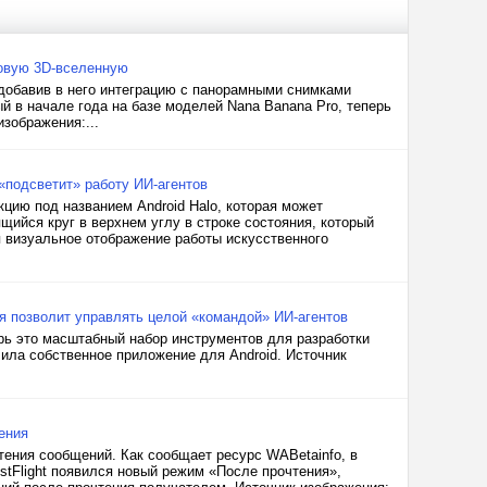
ровую 3D-вселенную
 добавив в него интеграцию с панорамными снимками
ый в начале года на базе моделей Nana Banana Pro, теперь
зображения:...
«подсветит» работу ИИ-агентов
цию под названием Android Halo, которая может
ящийся круг в верхнем углу в строке состояния, который
 визуальное отображение работы искусственного
ая позволит управлять целой «командой» ИИ-агентов
ерь это масштабный набор инструментов для разработки
ила собственное приложение для Android. Источник
ения
ения сообщений. Как сообщает ресурс WABetainfo, в
tFlight появился новый режим «После прочтения»,