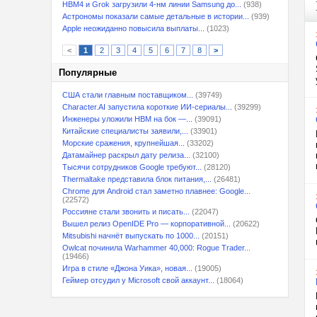
HBM4 и Grok загрузили 4-нм линии Samsung до...
(938)
Астрономы показали самые детальные в истории...
(939)
Apple неожиданно повысила выплаты...
(1023)
<
1
2
3
4
5
6
7
8
>
Популярные
США стали главным поставщиком...
(39749)
Character.AI запустила короткие ИИ-сериалы...
(39299)
Инженеры уложили HBM на бок —...
(39091)
Китайские специалисты заявили,...
(33901)
Морские сражения, крупнейшая...
(33202)
Датамайнер раскрыл дату релиза...
(32100)
Тысячи сотрудников Google требуют...
(28120)
Thermaltake представила блок питания,...
(26481)
Chrome для Android стал заметно плавнее: Google...
(22572)
Россияне стали звонить и писать...
(22047)
Вышел релиз OpenIDE Pro — корпоративной...
(20622)
Mitsubishi начнёт выпускать по 1000...
(20151)
Owlcat починила Warhammer 40,000: Rogue Trader...
(19466)
Игра в стиле «Джона Уика», новая...
(19005)
Геймер отсудил у Microsoft свой аккаунт...
(18064)