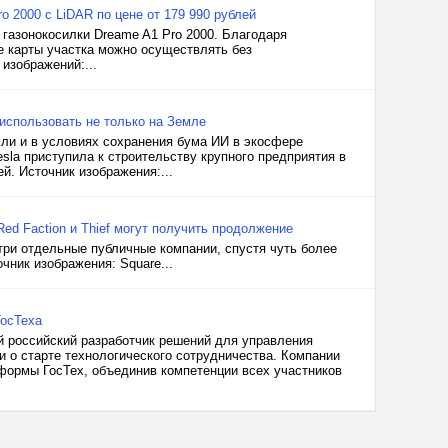
o 2000 с LiDAR по цене от 179 990 рублей
газонокосилки Dreame A1 Pro 2000. Благодаря
е карты участка можно осуществлять без
изображений:...
 использовать не только на Земле
мли и в условиях сохранения бума ИИ в экосфере
sla приступила к строительству крупного предприятия в
й. Источник изображения:...
Red Faction и Thief могут получить продолжение
три отдельные публичные компании, спустя чуть более
чник изображения: Square...
ГосТеха
й российский разработчик решений для управления
 о старте технологического сотрудничества. Компании
формы ГосТех, объединив компетенции всех участников