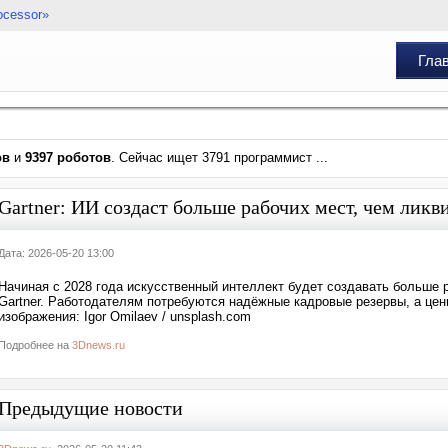
ocessor»
Гла
ов
и
9397 роботов
. Сейчас ищет 3791 программист ...
Gartner: ИИ создаст больше рабочих мест, чем ликв
Дата: 2026-05-20 13:00
Начиная с 2028 года искусственный интеллект будет создавать больше 
Gartner. Работодателям потребуются надёжные кадровые резервы, а цен
изображения: Igor Omilaev / unsplash.com
Подробнее на
3Dnews.ru
Предыдущие новости