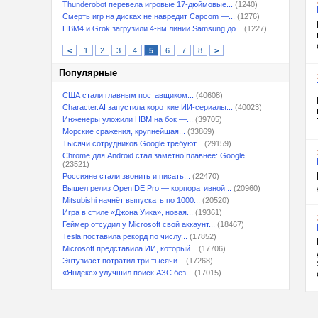
Thunderobot перевела игровые 17-дюймовые...
(1240)
Смерть игр на дисках не навредит Capcom —...
(1276)
HBM4 и Grok загрузили 4-нм линии Samsung до...
(1227)
<
1
2
3
4
5
6
7
8
>
Популярные
США стали главным поставщиком...
(40608)
Character.AI запустила короткие ИИ-сериалы...
(40023)
Инженеры уложили HBM на бок —...
(39705)
Морские сражения, крупнейшая...
(33869)
Тысячи сотрудников Google требуют...
(29159)
Chrome для Android стал заметно плавнее: Google...
(23521)
Россияне стали звонить и писать...
(22470)
Вышел релиз OpenIDE Pro — корпоративной...
(20960)
Mitsubishi начнёт выпускать по 1000...
(20520)
Игра в стиле «Джона Уика», новая...
(19361)
Геймер отсудил у Microsoft свой аккаунт...
(18467)
Tesla поставила рекорд по числу...
(17852)
Microsoft представила ИИ, который...
(17706)
Энтузиаст потратил три тысячи...
(17268)
«Яндекс» улучшил поиск АЗС без...
(17015)