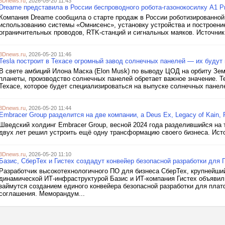
3Dnews.ru
, 2026-05-20 11:43
Dreame представила в России беспроводного робота-газонокосилку A1 Pr
Компания Dreame сообщила о старте продаж в России роботизированной 
использованию системы «Омнисенс», установку устройства и построени
ограничительных проводов, RTK-станций и сигнальных маяков. Источник 
3Dnews.ru
, 2026-05-20 11:46
Tesla построит в Техасе огромный завод солнечных панелей — их будут
В свете амбиций Илона Маска (Elon Musk) по выводу ЦОД на орбиту Зе
планеты, производство солнечных панелей обретает важное значение. Te
Техасе, которое будет специализироваться на выпуске солнечных панеле
3Dnews.ru
, 2026-05-20 11:44
Embracer Group разделится на две компании, а Deus Ex, Legacy of Kain, 
Шведский холдинг Embracer Group, весной 2024 года разделившийся на 
двух лет решил устроить ещё одну трансформацию своего бизнеса. Исто
3Dnews.ru
, 2026-05-20 11:10
Базис, СберТех и Гистех создадут конвейер безопасной разработки для 
Разработчик высокотехнологичного ПО для бизнеса СберТех, крупнейши
динамической ИТ-инфраструктурой Базис и ИТ-компания Гистех объявили
займутся созданием единого конвейера безопасной разработки для плат
соглашения. Меморандум...