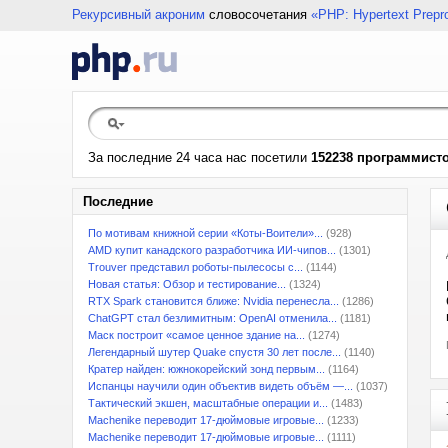
Рекурсивный акроним
словосочетания
«PHP: Hypertext Prepr
За последние 24 часа нас посетили
152238 программист
Последние
По мотивам книжной серии «Коты-Воители»...
(928)
AMD купит канадского разработчика ИИ-чипов...
(1301)
Trouver представил роботы-пылесосы с...
(1144)
Новая статья: Обзор и тестирование...
(1324)
RTX Spark становится ближе: Nvidia перенесла...
(1286)
ChatGPT стал безлимитным: OpenAI отменила...
(1181)
Маск построит «самое ценное здание на...
(1274)
Легендарный шутер Quake спустя 30 лет после...
(1140)
Кратер найден: южнокорейский зонд первым...
(1164)
Испанцы научили один объектив видеть объём —...
(1037)
Тактический экшен, масштабные операции и...
(1483)
Machenike переводит 17-дюймовые игровые...
(1233)
Machenike переводит 17-дюймовые игровые...
(1111)