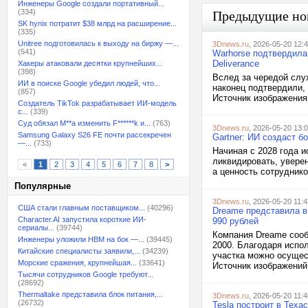
Инженеры Google создали портативный...
(334)
Предыдущие но
SK hynix потратит $38 млрд на расширение...
(335)
Unitree подготовилась к выходу на биржу —...
3Dnews.ru
, 2026-05-20 12:
(541)
Warhorse подтвердила
Deliverance
Хакеры атаковали десятки крупнейших...
(398)
Вслед за чередой слух
ИИ в поиске Google убедил людей, что...
наконец подтвердили,
(857)
Источник изображения
Создатель TikTok разрабатывает ИИ-модель
с...
(339)
Суд обязал M**a изменить F******k и...
(763)
3Dnews.ru
, 2026-05-20 13:
Samsung Galaxy S26 FE почти рассекречен
Gartner: ИИ создаст б
—...
(733)
Начиная с 2028 года 
ликвидировать, увере
<
1
2
3
4
5
6
7
8
>
а ценность сотруднико
Популярные
3Dnews.ru
, 2026-05-20 11:4
США стали главным поставщиком...
(40296)
Dreame представила в 
Character.AI запустила короткие ИИ-
990 рублей
сериалы...
(39744)
Компания Dreame сооб
Инженеры уложили HBM на бок —...
(39445)
2000. Благодаря испо
Китайские специалисты заявили,...
(34239)
участка можно осущес
Морские сражения, крупнейшая...
(33641)
Источник изображений:
Тысячи сотрудников Google требуют...
(28692)
Thermaltake представила блок питания,...
3Dnews.ru
, 2026-05-20 11:4
(26732)
Tesla построит в Теха