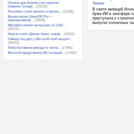
Chrome для Android стал заметно
Земле
плавнее: Google...
(23163)
В свете амбиций Илон
Россияне стали звонить и писать...
(22286)
бума ИИ в экосфере п
Вышел релиз OpenIDE Pro —
приступила к строител
корпоративной...
(20835)
выпуске солнечных пан
Mitsubishi начнёт выпускать по 1000...
(20372)
Игра в стиле «Джона Уика», новая...
(19211)
Геймер отсудил у Microsoft свой аккаунт...
(18310)
Tesla поставила рекорд по числу...
(17495)
Microsoft представила ИИ, который...
(17463)