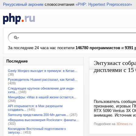
Рекурсивный акроним
словосочетания
«PHP: Hypertext Preprocessor»
За последние 24 часа нас посетили
146780 программистов
и
9391 
Последние
Энтузиаст собр
дисплеями с 15
Geely Monjaro выходит в премиум: в Китае...
(38)
Руководитель Huawei рассказал, как Китай...
(409)
Следующее крупное обновление для инди-
хита...
(348)
Минцифры: «Max в нашей жизни остается...
(268)
Пользователь сообщес
признанию, игровых П
API открывается: в Max разрешили
создавать...
(445)
RTX 5090 Ventus 3X O
Samsung представила 200-Мп датчик...
(287)
анимацию. Источник из
«Вершина высокомерия Rockstar»: фанаты...
(302)
Подробнее на
3Dnews.ru
Космодром Восточный подготовили к
запуску...
(453)