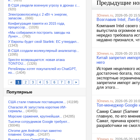
и...
(626)
Предыдущие но
В США увидели военную угрозу в дронах с...
(920)
Электровелосипед с 2 кВт·ч энергии,
3Dnews.ru
, 2026-05-20 15:
запасом...
(666)
Возглавив Intel, Лип
Конфигурация памяти из 2015 года,
Компания Intel своего
процессор...
(1026)
выпустила огромное к
«Мы собираемся построить заводы на
нередко требовала исп
Луне»....
(760)
недавно признался, чт
У Европы будет свой Starlink: ЕС утвердил...
(1343)
В США создали молекулярный анализатор...
3Dnews.ru
, 2026-05-20 15:
(1095)
Китай запретил импор
Spectre возвращается: новая атака
него
TONTOU...
(1326)
История нецелевого ис
Ретейлеры хотят покупателей из ChatGPT,
но...
(1404)
достаточно богата, п
экспортные ограничен
<
1
2
3
4
5
6
7
8
>
запретили импорт акт
для этого...
Популярные
3Dnews.ru
, 2026-05-20 16:
США стали главным поставщиком...
(41198)
Топ-менеджер Google н
Character.AI запустила короткие ИИ-
сериалы...
(40455)
Самир Самат (Sameer 
главную, по его мнени
Морские сражения, крупнейшая...
(34285)
Самат, причина кроетс
Тысячи сотрудников Google требуют...
разработчики не смогл
(30046)
Chrome для Android стал заметно
плавнее: Google...
(24187)
3Dnews.ru
, 2026-05-20 14:
Вышел релиз OpenIDE Pro —