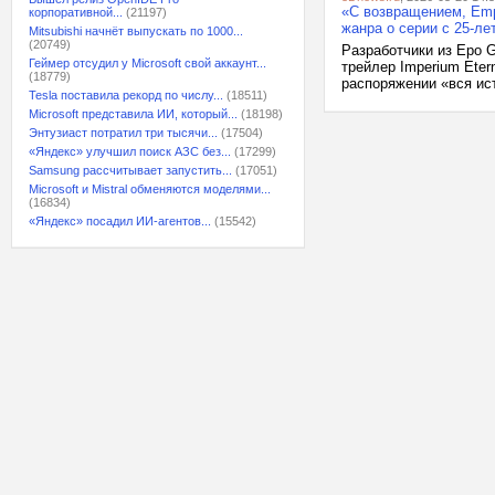
«С возвращением, Empi
корпоративной...
(21197)
жанра о серии с 25-ле
Mitsubishi начнёт выпускать по 1000...
(20749)
Разработчики из Epo 
Геймер отсудил у Microsoft свой аккаунт...
трейлер Imperium Eter
(18779)
распоряжении «вся ист
Tesla поставила рекорд по числу...
(18511)
Microsoft представила ИИ, который...
(18198)
Энтузиаст потратил три тысячи...
(17504)
«Яндекс» улучшил поиск АЗС без...
(17299)
Samsung рассчитывает запустить...
(17051)
Microsoft и Mistral обменяются моделями...
(16834)
«Яндекс» посадил ИИ-агентов...
(15542)