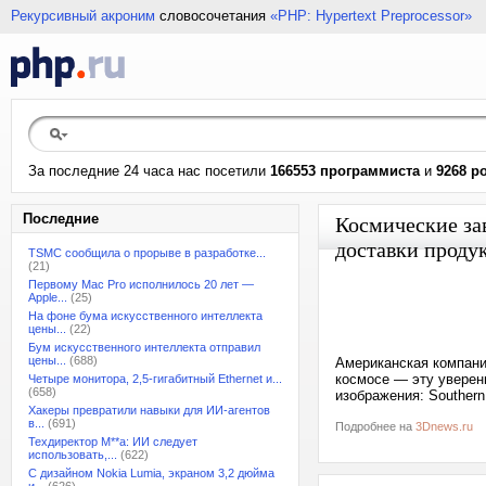
Рекурсивный акроним
словосочетания
«PHP: Hypertext Preprocessor»
За последние 24 часа нас посетили
166553 программиста
и
9268 р
Последние
Космические за
доставки проду
TSMC сообщила о прорыве в разработке...
(21)
Первому Mac Pro исполнилось 20 лет —
Apple...
(25)
На фоне бума искусственного интеллекта
цены...
(22)
Бум искусственного интеллекта отправил
цены...
(688)
Американская компания
космосе — эту уверен
Четыре монитора, 2,5-гигабитный Ethernet и...
(658)
изображения: Southern
Хакеры превратили навыки для ИИ-агентов
в...
(691)
Подробнее на
3Dnews.ru
Техдиректор M**a: ИИ следует
использовать,...
(622)
С дизайном Nokia Lumia, экраном 3,2 дюйма