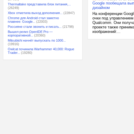
Google пообещала вып
Thermaltake представила блок питания,...
дизайном
(26249)
Xbox отметила выход дополнения...
(22847)
На конференции Googl
очки под управлением
Chrome для Android стал заметно
плавнее: Google...
(22003)
Qualcomm. Они получа
Россияне стали звонить и писать...
(21798)
проекте также принима
изображений:...
Вышел релиз OpenIDE Pro —
корпоративной...
(20360)
Mitsubishi начнёт выпускать по 1000...
(19916)
Owlcat починила Warhammer 40,000: Rogue
Trader...
(19280)