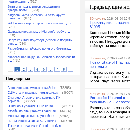
подтвердили...
(515)
Предыдущие но
Samsung похвалилась рекордными
предзаказами...
(633)
Kingdom Come Salvation не разочарует
фанатов...
(833)
3Dnews.ru
, 2026-05-20 17:
Производитель премиа
Wildberries скоро откроет широкий доступ к...
$1095
(721)
Долицензировались: с Microsoft требуют...
Компания Herman Mill
(350)
игровых столов, пред
DeepSeek планирует существенно поднять
высоты. Нетрудно дога
цены...
(780)
свёрнутым силовым ка
Разработка китайского ролевого боевика...
(681)
Квартальная выручка Sandisk выросла почти
3Dnews.ru
, 2026-05-20 17:
в...
(715)
Новая State of Play п
не только
<
1
2
3
4
5
6
7
8
>
Издательство Sony Inte
которая начнётся 3 и
Популярные
блоге PlayStation. Ист
Анонсированы умные очки Solos...
(55895)
США стали главным поставщиком...
(39207)
3Dnews.ru
, 2026-05-20 17:
Режиссёр Returnal отк
Character.AI запустила короткие ИИ-
сериалы...
(38822)
франшизы с «беззасте
Инженеры уложили HBM на бок —...
(38674)
Руководитель разработ
Китайские специалисты заявили,...
(33526)
студию Housemarque в
Морские сражения, крупнейшая...
(32663)
проектом. Источник и
Датамайнер раскрыл дату релиза...
(31779)
Тысячи сотрудников Google требуют...
(27618)
3Dnews.ru
, 2026-05-20 16: