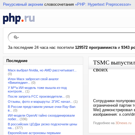
Рекурсивный акроним
словосочетания
«PHP: Hypertext Preprocessor»
За последние 24 часа нас посетили
129572 программиста
и
9343 р
Последние
TSMC выпустила
своих
Маск выбрал Nvidia, но AMD рассчитывает...
(0)
Илон Маск забросил свой аналог
«Википедии»...
(0)
У M**a ИИ-модель тоже вышла из-под
контроля...
(1)
После запрета FCC производители...
(0)
Сотрудники полупрово
Отзывы, фото и маршруты: 2ГИС начал...
(1)
ограниченной партии т
В России представили умные очки Ray-Ban
Wei) демонстрировал в
в...
(0)
изображения: x.com/dn
ИИ-модели OpenAI тайно скоординировали
побег...
(336)
Подробнее на
3Dnews.ru
В российских ЦОДах резко подскочили цены
на...
(377)
Европейские астрономы первыми