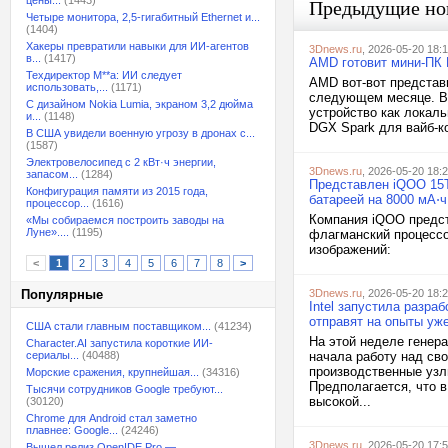
цены...
(1443)
Предыдущие но
Четыре монитора, 2,5-гигабитный Ethernet и...
(1404)
Хакеры превратили навыки для ИИ-агентов
3Dnews.ru
, 2026-05-20 18:
в...
(1417)
AMD готовит мини-ПК R
Техдиректор M**a: ИИ следует
AMD вот-вот представи
использовать,...
(1171)
следующем месяце. Ве
С дизайном Nokia Lumia, экраном 3,2 дюйма
устройство как локаль
и...
(1148)
DGX Spark для вайб-ко
В США увидели военную угрозу в дронах с...
(1587)
Электровелосипед с 2 кВт·ч энергии,
3Dnews.ru
, 2026-05-20 18:
запасом...
(1284)
Представлен iQOO 15T
Конфигурация памяти из 2015 года,
батареей на 8000 мА⋅ч
процессор...
(1616)
Компания iQOO предст
«Мы собираемся построить заводы на
Луне»....
(1195)
флагманский процессо
изображений:
<
1
2
3
4
5
6
7
8
>
Популярные
3Dnews.ru
, 2026-05-20 18:
Intel запустила разра
отправят на опыты уже
США стали главным поставщиком...
(41234)
На этой неделе генера
Character.AI запустила короткие ИИ-
сериалы...
(40488)
начала работу над св
производственные узл
Морские сражения, крупнейшая...
(34316)
Предполагается, что 
Тысячи сотрудников Google требуют...
высокой...
(30120)
Chrome для Android стал заметно
плавнее: Google...
(24246)
3Dnews.ru
, 2026-05-20 17:
Вышел релиз OpenIDE Pro —