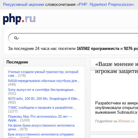
Рекурсивный акроним
словосочетания
«PHP: Hypertext Preprocessor»
За последние 24 часа нас посетили
165582 программиста
и
9276 р
Последние
«Ваше мнение и
игрокам защитит
Ученые создали умный транзистор, который
сам...
(178)
NASA переделывало обычные ноутбуки для...
(440)
Sony выпустит в сентябре беспроводные...
(521)
9070 мАч, 100 Вт, 200 Мп, Snapdragon 8 Elite...
(602)
Разработчики из амери
опубликовали открыто
TSMC сообщила о прорыве в разработке...
(1277)
выживания Subnautica 
Первому Mac Pro исполнилось 20 лет —
Apple...
(1243)
Подробнее на
3Dnews.ru
На фоне бума искусственного интеллекта
цены...
(879)
Бум искусственного интеллекта отправил