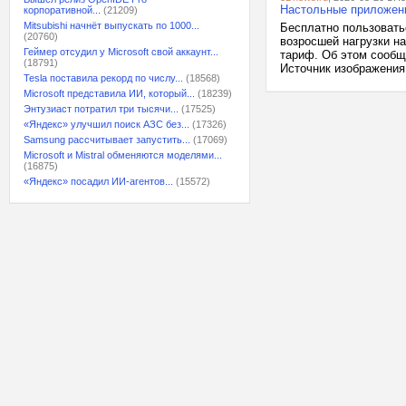
Настольные приложени
корпоративной...
(21209)
Mitsubishi начнёт выпускать по 1000...
Бесплатно пользовать
(20760)
возросшей нагрузки на
Геймер отсудил у Microsoft свой аккаунт...
тариф. Об этом сообщ
(18791)
Источник изображения:
Tesla поставила рекорд по числу...
(18568)
Microsoft представила ИИ, который...
(18239)
Энтузиаст потратил три тысячи...
(17525)
«Яндекс» улучшил поиск АЗС без...
(17326)
Samsung рассчитывает запустить...
(17069)
Microsoft и Mistral обменяются моделями...
(16875)
«Яндекс» посадил ИИ-агентов...
(15572)