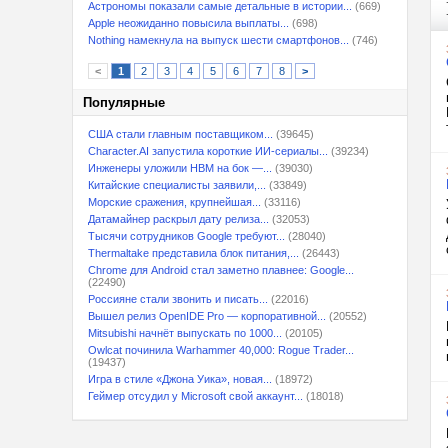
Астрономы показали самые детальные в истории...
(669)
Apple неожиданно повысила выплаты...
(698)
Nothing намекнула на выпуск шести смартфонов...
(746)
<
1
2
3
4
5
6
7
8
>
Популярные
США стали главным поставщиком...
(39645)
Character.AI запустила короткие ИИ-сериалы...
(39234)
Инженеры уложили HBM на бок —...
(39030)
Китайские специалисты заявили,...
(33849)
Морские сражения, крупнейшая...
(33116)
Датамайнер раскрыл дату релиза...
(32053)
Тысячи сотрудников Google требуют...
(28040)
Thermaltake представила блок питания,...
(26443)
Chrome для Android стал заметно плавнее: Google...
(22490)
Россияне стали звонить и писать...
(22016)
Вышел релиз OpenIDE Pro — корпоративной...
(20552)
Mitsubishi начнёт выпускать по 1000...
(20105)
Owlcat починила Warhammer 40,000: Rogue Trader...
(19437)
Игра в стиле «Джона Уика», новая...
(18972)
Геймер отсудил у Microsoft свой аккаунт...
(18018)