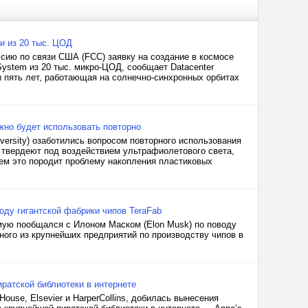
и из 20 тыс. ЦОД
ссию по связи США (FCC) заявку на создание в космосе
ystem из 20 тыс. микро-ЦОД, сообщает Datacenter
 пять лет, работающая на солнечно-синхронных орбитах
жно будет использовать повторно
versity) озаботились вопросом повторного использования
 твердеют под воздействием ультрафиолетового света,
ем это породит проблему накопления пластиковых
оду гигантской фабрики чипов TeraFab
ямую пообщался с Илоном Маском (Elon Musk) по поводу
дного из крупнейших предприятий по производству чипов в
ратской библиотеки в интернете
use, Elsevier и HarperCollins, добилась вынесения