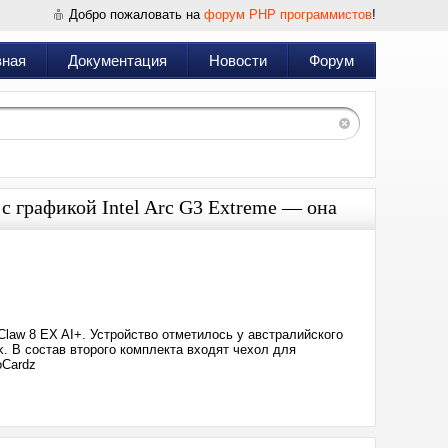
Добро пожаловать на
форум PHP программистов
!
вная
Документация
Новости
Форум
с графикой Intel Arc G3 Extreme — она
Дата:
2026-
05-
21
15:54
law 8 EX AI+. Устройство отметилось у австралийского
k. В состав второго комплекта входят чехол для
oCardz