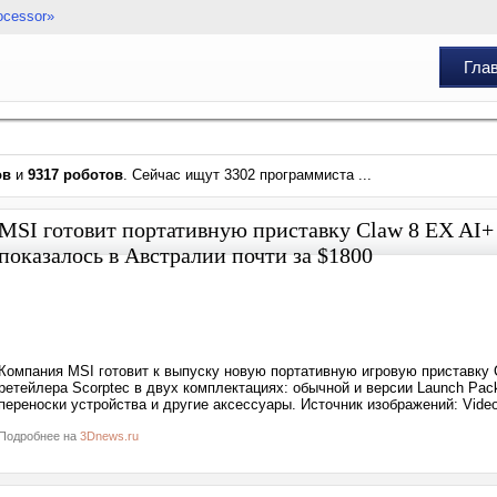
ocessor»
Гла
ов
и
9317 роботов
. Сейчас ищут 3302 программиста ...
MSI готовит портативную приставку Claw 8 EX AI+ 
показалось в Австралии почти за $1800
Компания MSI готовит к выпуску новую портативную игровую приставку C
ретейлера Scorptec в двух комплектациях: обычной и версии Launch Pac
переноски устройства и другие аксессуары. Источник изображений: Vide
Подробнее на
3Dnews.ru