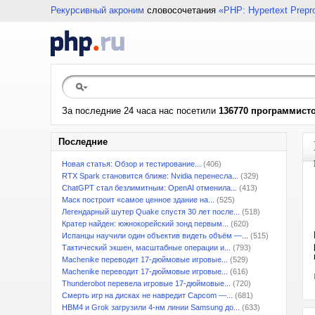
Рекурсивный акроним
словосочетания
«PHP: Hypertext Prepr
За последние 24 часа нас посетили
136770 программист
Последние
Новая статья: Обзор и тестирование...
(406)
RTX Spark становится ближе: Nvidia перенесла...
(329)
ChatGPT стал безлимитным: OpenAI отменила...
(413)
Маск построит «самое ценное здание на...
(525)
Легендарный шутер Quake спустя 30 лет после...
(518)
Кратер найден: южнокорейский зонд первым...
(620)
Испанцы научили один объектив видеть объём —...
(515)
Тактический экшен, масштабные операции и...
(793)
Machenike переводит 17-дюймовые игровые...
(529)
Machenike переводит 17-дюймовые игровые...
(616)
Thunderobot перевела игровые 17-дюймовые...
(720)
Смерть игр на дисках не навредит Capcom —...
(681)
HBM4 и Grok загрузили 4-нм линии Samsung до...
(633)