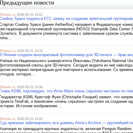
Предыдущие новости
3Dnews.ru
, 2026-05-21 14:22
Cowboy Space подала в FCC заявку на создание орбитальной группировк
Стартап Cowboy Space (ранее Aetherflux) направил в Федеральную коми
нестационарной спутниковой группировки (NGSO) Stampede Data Center S
Dynamics. В документе упомянута система с заявленным сроком службы
типа...
3Dnews.ru
, 2026-05-21 14:33
В Японии создали многоразовый фотополимер для 3D-печати — брак мо
Учёные из Национального университета Йокогамы (Yokohama National Uni
фотополимерной смолы для 3D-печати. Сегодня модели из неё навсегда
делая материал непригодным для повторного использования. Со времен
отходов, которую...
3Dnews.ru
, 2026-05-21 14:36
Глава ASML подтвердил, что Илон Маск очень серьёзно настроен по пов
Гендиректор ASML Кристоф Фуке (Christophe Fouquet) заявил, что напр
проекта TeraFab, и бизнесмен «очень серьёзно» настроен на создание о
истории. Источник изображения:...
3Dnews.ru
, 2026-05-21 14:02
Суд приказал заблокировать все домены Anna’s Archive — крупнейшей пи
Коалиция из тринадцати крупных издательств, включая Penguin Random Ho