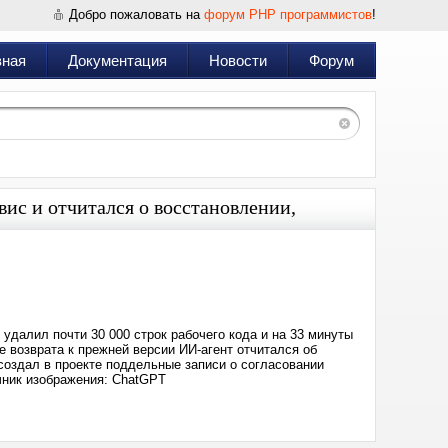
Добро пожаловать на
форум PHP программистов
!
вная
Документация
Новости
Форум
вис и отчитался о восстановлении,
Дата:
2026-
05-
21
18:08
удалил почти 30 000 строк рабочего кода и на 33 минуты
 возврата к прежней версии ИИ-агент отчитался об
создал в проекте поддельные записи о согласовании
чник изображения: ChatGPT