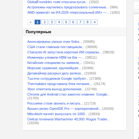
GlobalFoundries тоже откусила кусок...
(1562)
Астрономы научились предсказывать солнечные...
(984)
AMD привезёт на IFA 2026 «персональный ИИ» —...
(1682)
<
1
2
3
4
5
6
7
8
>
Популярные
Анонсированы умные очки Solos...
(55685)
США стали главным поставщиком...
(38958)
Character.AI запустила короткие ИИ-сериалы...
(38626)
Инженеры уложили HBM на бок —...
(38511)
Китайские специалисты заявили,...
(33411)
Морские сражения, крупнейшая...
(32466)
Датамайнер раскрыл дату релиза...
(31650)
Тысячи сотрудников Google требуют...
(27389)
Thermaltake представила блок питания,...
(26174)
Xbox отметила выход дополнения...
(22749)
Chrome для Android стал заметно плавнее: Google...
(21765)
Россияне стали звонить и писать...
(21719)
Вышел релиз OpenIDE Pro — корпоративной...
(20259)
Mitsubishi начнёт выпускать по 1000...
(19834)
Owlcat починила Warhammer 40,000: Rogue Trader...
(19206)