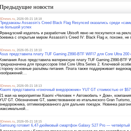
Предыдущие новости
3Dnews.ru
, 2026-05-21 18:18
Предзаказы Assassin’s Creed Black Flag Resynced оказались среди «са
на большой успех
Французский издатель и разработчик Ubisoft явно не поскупился на ре
боевика с открытым миром Assassin’s Creed IV: Black Flag и, похоже, не 
3Dnews.ru
, 2026-05-21 18:10
Asus представила плату TUF Gaming Z890-BTF WIFI7 для Core Ultra 200
Компания Asus представила материнскую плату TUF Gaming Z890-BTF WIF
предназначена для процессоров Intel Core Ultra Series 2. Ключевой ос
сторону основные разъёмы питания. Плата также поддерживает видеок
изображений:...
3Dnews.ru
, 2026-05-21 18:13
Xiaomi представила «гоночный внедорожник» YU7 GT стоимостью от $57
21 мая на мероприятии Xiaomi «Человек × Автомобиль × Дом», компани
YU7 GT. Обозначение GT, заимствованное из итальянского Gran Turismo,
внедорожника, оптимизированного для дальних поездок. Новинка разгоняе
максимальной...
3Dnews.ru
, 2026-05-21 18:15
Samsung готовит 6,47-дюймовый смартфон Galaxy S27 Pro — четвёртый