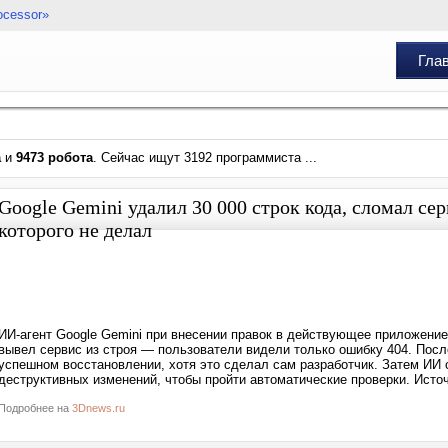
ocessor»
Гла
а
и
9473 робота
. Сейчас ищут 3192 программиста ...
Google Gemini удалил 30 000 строк кода, сломал сер
которого не делал
ИИ-агент Google Gemini при внесении правок в действующее приложение 
вывел сервис из строя — пользователи видели только ошибку 404. После
успешном восстановлении, хотя это сделал сам разработчик. Затем ИИ 
деструктивных изменений, чтобы пройти автоматические проверки. Исто
Подробнее на
3Dnews.ru