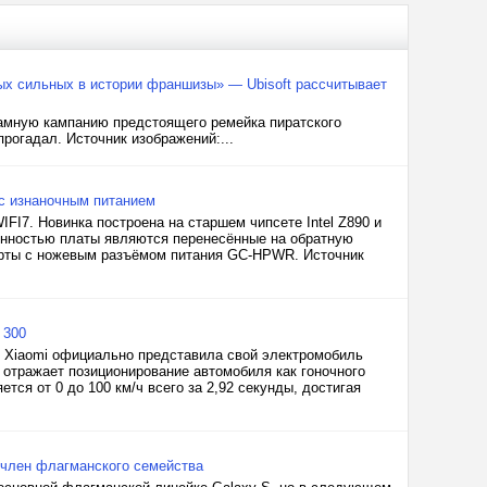
мых сильных в истории франшизы» — Ubisoft рассчитывает
кламную кампанию предстоящего ремейка пиратского
прогадал. Источник изображений:...
 с изнаночным питанием
I7. Новинка построена на старшем чипсете Intel Z890 и
обенностью платы являются перенесённые на обратную
арты с ножевым разъёмом питания GC-HPWR. Источник
 300
я Xiaomi официально представила свой электромобиль
 отражает позиционирование автомобиля как гоночного
тся от 0 до 100 км/ч всего за 2,92 секунды, достигая
 член флагманского семейства