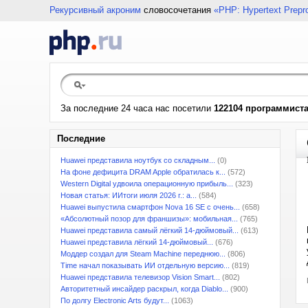
Рекурсивный акроним
словосочетания
«PHP: Hypertext Prepr
За последние 24 часа нас посетили
122104 программист
Последние
Huawei представила ноутбук со складным...
(0)
На фоне дефицита DRAM Apple обратилась к...
(572)
Western Digital удвоила операционную прибыль...
(323)
Новая статья: ИИтоги июля 2026 г.: а...
(584)
Huawei выпустила смартфон Nova 16 SE с очень...
(658)
«Абсолютный позор для франшизы»: мобильная...
(765)
Huawei представила самый лёгкий 14-дюймовый...
(613)
Huawei представила лёгкий 14-дюймовый...
(676)
Моддер создал для Steam Machine переднюю...
(806)
Time начал показывать ИИ отдельную версию...
(819)
Huawei представила телевизор Vision Smart...
(802)
Авторитетный инсайдер раскрыл, когда Diablo...
(900)
По долгу Electronic Arts будут...
(1063)