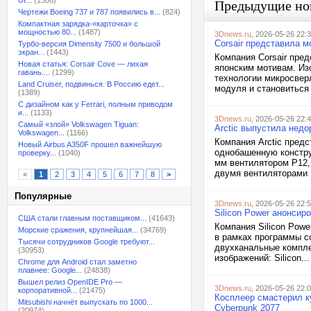
UI...
(1508)
Предыдущие но
Чертежи Boeing 737 и 787 появились в...
(824)
Компактная зарядка-«карточка» с
мощностью 80...
(1487)
3Dnews.ru
, 2026-05-26 22:
Corsair представила 
Турбо-версия Dimensity 7500 и большой
экран...
(1443)
Компания Corsair пре
Новая статья: Corsair Cove — лихая
японским мотивам. Из
гавань....
(1299)
технологии микросвер
Land Cruiser, подвинься. В Россию едет...
модуля и становиться 
(1389)
С дизайном как у Ferrari, полным приводом
и...
(1133)
3Dnews.ru
, 2026-05-26 22:
Самый «злой» Volkswagen Tiguan:
Arctic выпустила недо
Volkswagen...
(1166)
Компания Arctic предс
Новый Airbus A350F прошел важнейшую
однобашенную констр
проверку...
(1040)
мм вентилятором P12, 
двумя вентиляторами P
<
1
2
3
4
5
6
7
8
>
Популярные
3Dnews.ru
, 2026-05-26 22:
Silicon Power анонси
США стали главным поставщиком...
(41643)
Компания Silicon Pow
Морские сражения, крупнейшая...
(34769)
в рамках программы с
Тысячи сотрудников Google требуют...
двухканальные комплек
(30953)
изображений: Silicon...
Chrome для Android стал заметно
плавнее: Google...
(24838)
Вышел релиз OpenIDE Pro —
3Dnews.ru
, 2026-05-26 22:
корпоративной...
(21475)
Косплеер смастерил ку
Mitsubishi начнёт выпускать по 1000...
Cyberpunk 2077
(20974)