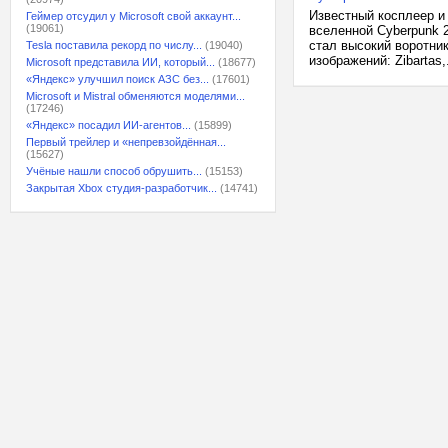
Известный косплеер и 
Геймер отсудил у Microsoft свой аккаунт...
(19061)
вселенной Cyberpunk 
стал высокий воротник
Tesla поставила рекорд по числу...
(19040)
изображений: Zibartas,.
Microsoft представила ИИ, который...
(18677)
«Яндекс» улучшил поиск АЗС без...
(17601)
Microsoft и Mistral обменяются моделями...
(17246)
«Яндекс» посадил ИИ-агентов...
(15899)
Первый трейлер и «непревзойдённая...
(15627)
Учёные нашли способ обрушить...
(15153)
Закрытая Xbox студия-разработчик...
(14741)