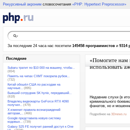
Рекурсивный акроним
словосочетания
«PHP: Hypertext Preprocessor»
За последние 24 часа нас посетили
145458 программистов
и
9314 
Последние
«Помогите нам 
использовать а
Subaru тратит по $10 000 на машину, чтобы...
(654)
Память на чипах CXMT покорила рубеж...
(732)
Китай обошёл США по расходам на
научные...
(895)
Бывший сотрудник SK hynix, передавший...
(618)
Недавние слухи (в ито
криминального боевик
Владелец видеокарты GeForce RTX 4090
получил...
(479)
фанатов, но и мошенн
X изменит правила вознаграждений
авторам,...
(466)
Подробнее на
3Dnews.ru
Google представила новую систему
кодовых...
(739)
Galaxy S25 FE получит ранний доступ к One