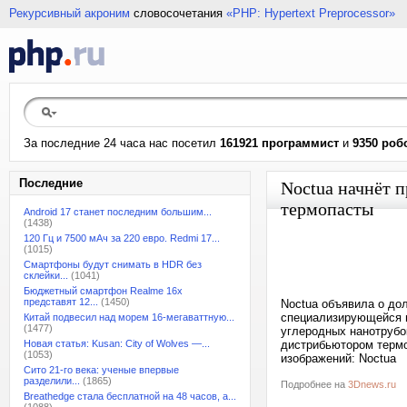
Рекурсивный акроним
словосочетания
«PHP: Hypertext Preprocessor»
За последние 24 часа нас посетил
161921 программист
и
9350 роб
Последние
Noctua начнёт 
термопасты
Android 17 станет последним большим...
(1438)
120 Гц и 7500 мАч за 220 евро. Redmi 17...
(1015)
Смартфоны будут снимать в HDR без
склейки...
(1041)
Бюджетный смартфон Realme 16x
представят 12...
(1450)
Noctua объявила о дол
специализирующейся н
Китай подвесил над морем 16-мегаваттную...
(1477)
углеродных нанотрубо
Новая статья: Kusan: City of Wolves —...
дистрибьютором термо
(1053)
изображений: Noctua
Сито 21-го века: ученые впервые
разделили...
(1865)
Подробнее на
3Dnews.ru
Breathedge стала бесплатной на 48 часов, а...