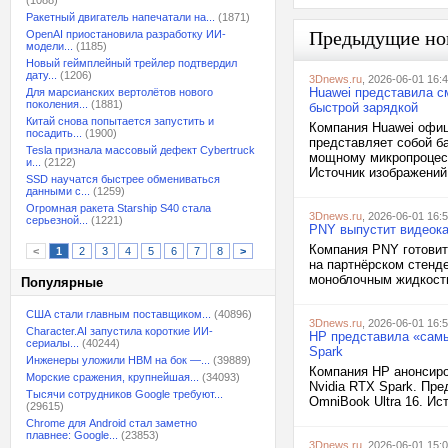
(1088)
Ракетный двигатель напечатали на...
(1871)
Предыдущие но
OpenAI приостановила разработку ИИ-
модели...
(1185)
Новый геймплейный трейлер подтвердил
дату...
(1206)
3Dnews.ru
, 2026-06-01 16:
Huawei представила с
Для марсианских вертолётов нового
поколения...
(1881)
быстрой зарядкой
Китай снова попытается запустить и
Компания Huawei офиц
посадить...
(1900)
представляет собой б
Tesla признала массовый дефект Cybertruck
мощному микропроцесс
и...
(2122)
Источник изображений:
SSD научатся быстрее обмениваться
данными с...
(1259)
Огромная ракета Starship S40 стала
3Dnews.ru
, 2026-06-01 16:
серьезной...
(1221)
PNY выпустит видеок
Компания PNY готовит
<
1
2
3
4
5
6
7
8
>
на партнёрском стенд
моноблочным жидкостн
Популярные
США стали главным поставщиком...
(40896)
3Dnews.ru
, 2026-06-01 16:
Character.AI запустила короткие ИИ-
HP представила «самые
сериалы...
(40244)
Spark
Инженеры уложили HBM на бок —...
(39889)
Компания HP анонсиро
Морские сражения, крупнейшая...
(34093)
Nvidia RTX Spark. Пр
Тысячи сотрудников Google требуют...
OmniBook Ultra 16. Ис
(29615)
Chrome для Android стал заметно
плавнее: Google...
(23853)
3Dnews.ru
, 2026-06-01 15: