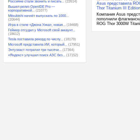
Россияне стали звонить и писать...
(22614)
Asus представила ROG 
Вышел релиз OpenIDE Pro —
Thor Titanium III Editio
корпоративной...
(21077)
Компания Asus предст
Mitsubishi начнёт выпускать по 1000...
пополнили флагманска
(20644)
ROG Thor 3000W Titaniu
Игра в стиле «Джона Уика», новая...
(19468)
Геймер отсудил у Microsoft свой аккаунт...
(18612)
Tesla поставила рекорд по числу...
(18179)
Microsoft представила ИИ, который...
(17951)
Энтузиаст потратил три тысячи...
(17364)
«Яндекс» улучшил поиск АЗС без...
(17152)