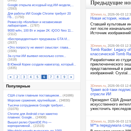
(2611)
Предыдущие но
Google открыла исходный код ИИ-модели,...
(2593)
Для работы ИИ Google Chrome требует 20
3Dnews.ru
, 2026-06-03 12:
ГБ...
(1750)
Новая история, новые 
Режиссёр «Колобка» и независимая
Ставший культовым ин
лаборатория...
(1787)
лет после изначальног
9000 мАч, 100 Вт и экран 2K: iQOO Neo 11...
Источник изображений: 
(2112)
«Беспрецедентные» предзаказы GTA VI...
(2637)
3Dnews.ru
, 2026-06-03 12:
«Это попросту не имеет смысла»: глава...
Tomb Raider: Legacy o
(1506)
классической Tomb Rai
За сутки ИИ выявил несколько сотен...
(1618)
Разработчики из студи
приключенческого экше
В Южной Корее создали навигатор, который...
(1835)
представленный в рамк
изображений: Crystal...
<
2
3
4
5
6
7
8
9
>
Популярные
3Dnews.ru
, 2026-06-03 12:
Трамп всё-таки подпи
отрасли ИИ
США стали главным поставщиком...
(41686)
Президент США Дональ
Морские сражения, крупнейшая...
(34830)
искусственного интел
Тысячи сотрудников Google требуют...
ужесточить преследова
(31076)
Chrome для Android стал заметно
плавнее: Google...
(24908)
3Dnews.ru
, 2026-06-03 12:
Вышел релиз OpenIDE Pro —
M**a передумала след
корпоративной...
(21515)
Mitsubishi начнёт выпускать по 1000...