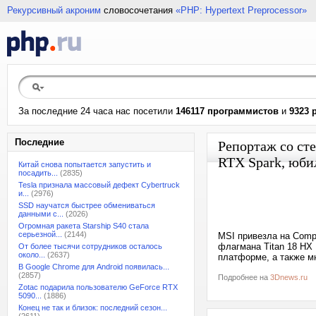
Рекурсивный акроним
словосочетания
«PHP: Hypertext Preprocessor»
За последние 24 часа нас посетили
146117 программистов
и
9323 
Последние
Репортаж со сте
RTX Spark, юби
Китай снова попытается запустить и
посадить...
(2835)
Tesla признала массовый дефект Cybertruck
и...
(2976)
SSD научатся быстрее обмениваться
данными с...
(2026)
Огромная ракета Starship S40 стала
серьезной...
(2144)
MSI привезла на Comp
флагмана Titan 18 HX 
От более тысячи сотрудников осталось
около...
(2637)
платформе, а также м
В Google Chrome для Android появилась...
(2857)
Подробнее на
3Dnews.ru
Zotac подарила пользователю GeForce RTX
5090...
(1886)
Конец не так и близок: последний сезон...