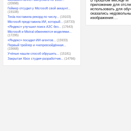
В прошлом месяце M**
(20998)
приложение для отсле
Геймер отсудил у Microsoft свой аккаунт...
использовать для обу
(19108)
оказались недовольны
Tesla поставила рекорд по числу...
(19103)
изображения:...
Microsoft представила ИИ, который...
(18733)
«Яндекс» улучшил поиск АЗС без...
(17643)
Microsoft и Mistral обменяются моделями...
(17295)
«Яндекс» посадил ИИ-агентов...
(15933)
Первый трейлер и «непревзойдённая...
(15668)
Учёные нашли способ обрушить...
(15181)
Закрытая Xbox студия-разработчик...
(14766)