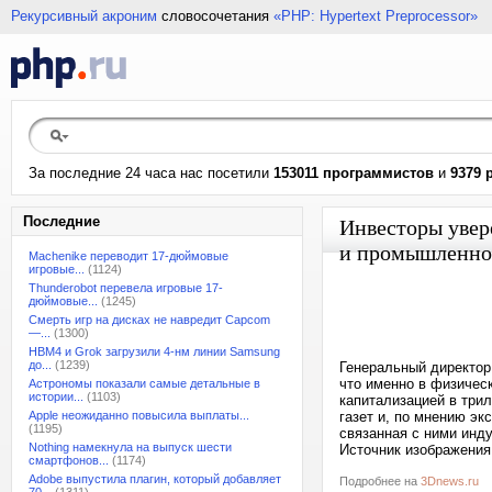
Рекурсивный акроним
словосочетания
«PHP: Hypertext Preprocessor»
За последние 24 часа нас посетили
153011 программистов
и
9379 
Последние
Инвесторы увер
и промышленнос
Machenike переводит 17-дюймовые
игровые...
(1124)
Thunderobot перевела игровые 17-
дюймовые...
(1245)
Смерть игр на дисках не навредит Capcom
—...
(1300)
HBM4 и Grok загрузили 4-нм линии Samsung
до...
(1239)
Генеральный директор
что именно в физичес
Астрономы показали самые детальные в
истории...
(1103)
капитализацией в три
Apple неожиданно повысила выплаты...
газет и, по мнению эк
(1195)
связанная с ними инд
Nothing намекнула на выпуск шести
Источник изображения:
смартфонов...
(1174)
Adobe выпустила плагин, который добавляет
Подробнее на
3Dnews.ru