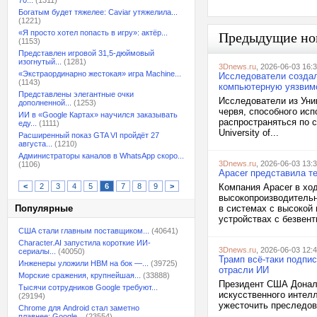
70...
(1311)
Богатым будет тяжелее: Caviar утяжелила...
(1221)
«Я просто хотел попасть в игру»: актёр...
Предыдущие но
(1153)
Представлен игровой 31,5-дюймовый
изогнутый...
(1281)
3Dnews.ru
, 2026-06-03 16:
«Экстраординарно жестокая» игра Machine...
Исследователи создал
(1143)
компьютерную уязвим
Представлены элегантные очки
Исследователи из Уни
дополненной...
(1253)
червя, способного ис
ИИ в «Google Картах» научился заказывать
распространяться по с
еду...
(1111)
University of...
Расширенный показ GTA VI пройдёт 27
августа...
(1210)
Администраторы каналов в WhatsApp скоро...
3Dnews.ru
, 2026-06-03 13:
(1106)
Apacer представила т
<
2
3
4
5
6
7
8
9
>
Компания Apacer в хо
высокопроизводительн
Популярные
в системах с высокой
устройствах с безвент
США стали главным поставщиком...
(40641)
Character.AI запустила короткие ИИ-
3Dnews.ru
, 2026-06-03 12:
сериалы...
(40050)
Трамп всё-таки подпи
Инженеры уложили HBM на бок —...
(39725)
отрасли ИИ
Морские сражения, крупнейшая...
(33888)
Президент США Дональ
Тысячи сотрудников Google требуют...
искусственного интел
(29194)
ужесточить преследова
Chrome для Android стал заметно
плавнее: Google...
(23554)