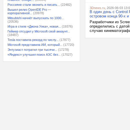
Россияне стали звонить и писать...
(22482)
3Dnews.ru
, 2026-06-03 13:
Вышел релиз OpenIDE Pro —
В один день с Control 
корпоративной...
(20978)
островом конца 90-х и
Mitsubishi начнёт выпускать по 1000...
(20536)
Разработчики из Screen
определились с датой р
Игра в стиле «Джона Уика», новая...
(19376)
случаю кинематографи
Геймер отсудил у Microsoft свой аккаунт...
(18487)
Tesla поставила рекорд по числу...
(17877)
Microsoft представила ИИ, который...
(17720)
Энтузиаст потратил три тысячи...
(17278)
«Яндекс» улучшил поиск АЗС без...
(17027)