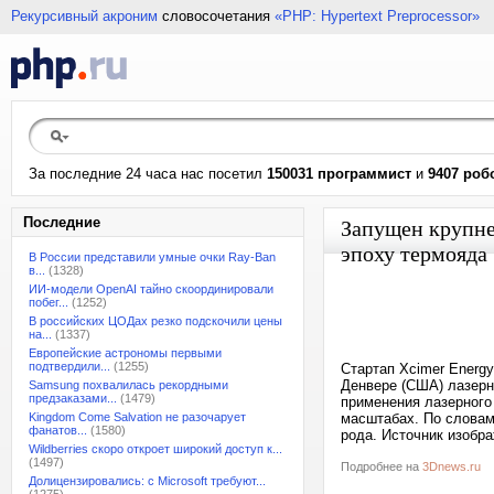
Рекурсивный акроним
словосочетания
«PHP: Hypertext Preprocessor»
За последние 24 часа нас посетил
150031 программист
и
9407 роб
Последние
Запущен крупне
эпоху термояда
В России представили умные очки Ray-Ban
в...
(1328)
ИИ-модели OpenAI тайно скоординировали
побег...
(1252)
В российских ЦОДах резко подскочили цены
на...
(1337)
Европейские астрономы первыми
подтвердили...
(1255)
Стартап Xcimer Energy
Денвере (США) лазерн
Samsung похвалилась рекордными
предзаказами...
(1479)
применения лазерного
Kingdom Come Salvation не разочарует
масштабах. По словам
фанатов...
(1580)
рода. Источник изобра
Wildberries скоро откроет широкий доступ к...
(1497)
Подробнее на
3Dnews.ru
Долицензировались: с Microsoft требуют...