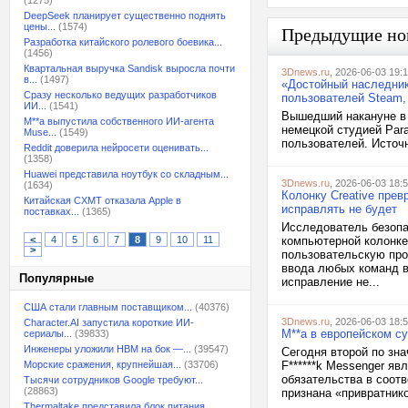
(1275)
DeepSeek планирует существенно поднять
цены...
(1574)
Предыдущие но
Разработка китайского ролевого боевика...
(1456)
Квартальная выручка Sandisk выросла почти
3Dnews.ru
, 2026-06-03 19:
в...
(1497)
«Достойный наследник 
Сразу несколько ведущих разработчиков
пользователей Steam, 
ИИ...
(1541)
Вышедший накануне в 
M**a выпустила собственного ИИ-агента
немецкой студией Para
Muse...
(1549)
пользователей. Источн
Reddit доверила нейросети оценивать...
(1358)
Huawei представила ноутбук со складным...
3Dnews.ru
, 2026-06-03 18:
(1634)
Колонку Creative пре
Китайская CXMT отказала Apple в
исправлять не будет
поставках...
(1365)
Исследователь безопа
<
4
5
6
7
8
9
10
11
компьютерной колонке
>
пользовательскую прош
ввода любых команд в 
Популярные
исправление не...
США стали главным поставщиком...
(40376)
3Dnews.ru
, 2026-06-03 18:
Character.AI запустила короткие ИИ-
M**a в европейском су
сериалы...
(39833)
Инженеры уложили HBM на бок —...
(39547)
Сегодня второй по зн
Морские сражения, крупнейшая...
(33706)
F******k Messenger яв
обязательства в соотв
Тысячи сотрудников Google требуют...
(28863)
признана «привратнико
Thermaltake представила блок питания,...