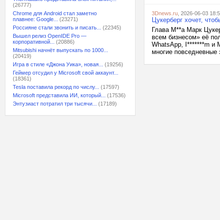
(26777)
Chrome для Android стал заметно
3Dnews.ru
, 2026-06-03 18:
плавнее: Google...
(23271)
Цукерберг хочет, что
Россияне стали звонить и писать...
(22345)
Глава M**a Марк Цукер
Вышел релиз OpenIDE Pro —
всем бизнесом» её по
корпоративной...
(20886)
WhatsApp, I*******m и
Mitsubishi начнёт выпускать по 1000...
многие повседневные з
(20419)
Игра в стиле «Джона Уика», новая...
(19256)
Геймер отсудил у Microsoft свой аккаунт...
(18361)
Tesla поставила рекорд по числу...
(17597)
Microsoft представила ИИ, который...
(17536)
Энтузиаст потратил три тысячи...
(17189)