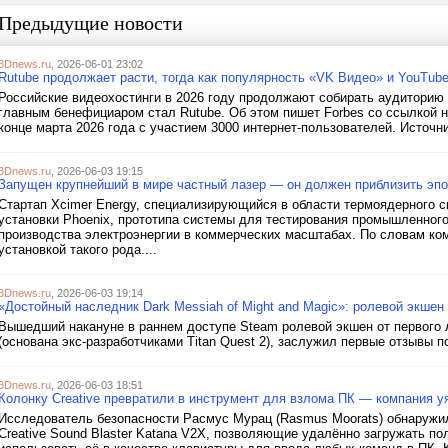
Предыдущие новости
3Dnews.ru
, 2026-06-01 23:02
Rutube продолжает расти, тогда как популярность «VK Видео» и YouTub
Российские видеохостинги в 2026 году продолжают собирать аудитори
главным бенефициаром стал Rutube. Об этом пишет Forbes со ссылкой н
конце марта 2026 года с участием 3000 интернет-пользователей. Источни
3Dnews.ru
, 2026-06-03 19:15
Запущен крупнейший в мире частный лазер — он должен приблизить эп
Стартап Xcimer Energy, специализирующийся в области термоядерного с
установки Phoenix, прототипа системы для тестирования промышленного
производства электроэнергии в коммерческих масштабах. По словам ком
установкой такого рода....
3Dnews.ru
, 2026-06-03 19:14
«Достойный наследник Dark Messiah of Might and Magic»: ролевой экшен
Вышедший накануне в раннем доступе Steam ролевой экшен от первого ли
(основана экс-разработчиками Titan Quest 2), заслужил первые отзывы п
3Dnews.ru
, 2026-06-03 18:51
Колонку Creative превратили в инструмент для взлома ПК — компания у
Исследователь безопасности Расмус Мурац (Rasmus Moorats) обнаружи
Creative Sound Blaster Katana V2X, позволяющие удалённо загружать по