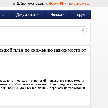
Добро пожаловать на
форум PHP программистов
!
вная
Документация
Новости
Форум
льшой план по снижению зависимости от
Дата:
2026-
06-
03
20:25
 цепочек поставок технологий и снижению зависимости
нтеллект и облачные вычисления. План предусматривает
ически важных данных в облачных сервисах на территории