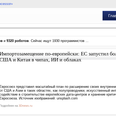
ocessor»
Гла
ов
и
9320 роботов
. Сейчас ищут 1930 программистов ...
Импортозамещение по-европейски: ЕС запустил бо
США и Китая в чипах, ИИ и облаках
Евросоюз представил масштабный план по расширению своих внутренних
от США и Азии в таких областях, как полупроводники, искусственный и
содействие в строительстве европейских дата-центров и хранение крит
Евросоюза. Источник изображений: unsplash.com
Подробнее на
3Dnews.ru