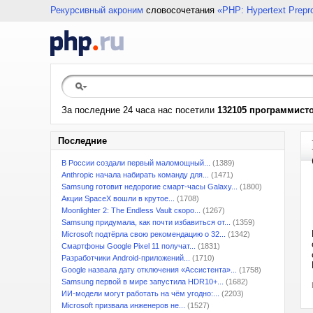
Рекурсивный акроним
словосочетания
«PHP: Hypertext Prepr
За последние 24 часа нас посетили
132105 программист
Последние
В России создали первый маломощный...
(1389)
Anthropic начала набирать команду для...
(1471)
Samsung готовит недорогие смарт-часы Galaxy...
(1800)
Акции SpaceX вошли в крутое...
(1708)
Moonlighter 2: The Endless Vault скоро...
(1267)
Samsung придумала, как почти избавиться от...
(1359)
Microsoft подтёрла свою рекомендацию о 32...
(1342)
Смартфоны Google Pixel 11 получат...
(1831)
Разработчики Android-приложений...
(1710)
Google назвала дату отключения «Ассистента»...
(1758)
Samsung первой в мире запустила HDR10+...
(1682)
ИИ-модели могут работать на чём угодно:...
(2203)
Microsoft призвала инженеров не...
(1527)