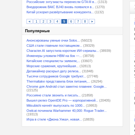
Российские энтузиасты перенесли GTA III в...
(1313)
Внедорожник BAIC BJ40 вновь появился в...
(1270)
Китай ускорил развёртывание конкурента...
(1132)
<
1
2
3
4
5
6
7
8
>
Популярные
Анонсированы умные очки Solos...
(56023)
США стали главным поставщиком...
(39329)
Character.AI запустила короткие ИИ-сериалы...
(38939)
Инженеры уложили HBM на бок —...
(38758)
Китайские специалисты заявили,...
(33607)
Морские сражения, крупнейшая...
(32813)
Датамайнер раскрыл дату релиза...
(31848)
Тысячи сотрудников Google требуют...
(27748)
Thermaltake представила блок питания,...
(26294)
Chrome для Android стал заметно плавнее: Google...
(22125)
Россияне стали звонить и писать...
(21858)
Вышел релиз OpenIDE Pro — корпоративной...
(20405)
Mitsubishi начнёт выпускать по 1000...
(19953)
Owlcat починила Warhammer 40,000: Rogue Trader...
(19313)
Игра в стиле «Джона Уика», новая...
(18835)