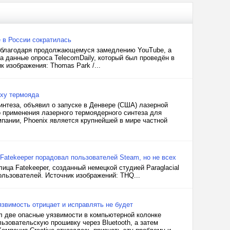
e в России сократилась
ю благодаря продолжающемуся замедлению YouTube, а
а данные опроса TelecomDaily, который был проведён в
к изображения: Thomas Park /...
оху термояда
интеза, объявил о запуске в Денвере (США) лазерной
 применения лазерного термоядерного синтеза для
пании, Phoenix является крупнейшей в мире частной
 Fatekeeper порадовал пользователей Steam, но не всех
ца Fatekeeper, созданный немецкой студией Paraglacial
ользователей. Источник изображений: THQ...
язвимость отрицает и исправлять не будет
л две опасные уязвимости в компьютерной колонке
льзовательскую прошивку через Bluetooth, а затем