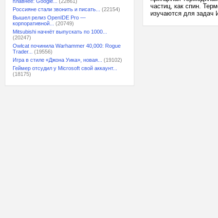
плавнее: Google...
(22861)
частиц, как спин. Те
Россияне стали звонить и писать...
(22154)
изучаются для задач И
Вышел релиз OpenIDE Pro —
корпоративной...
(20749)
Mitsubishi начнёт выпускать по 1000...
(20247)
Owlcat починила Warhammer 40,000: Rogue
Trader...
(19556)
Игра в стиле «Джона Уика», новая...
(19102)
Геймер отсудил у Microsoft свой аккаунт...
(18175)