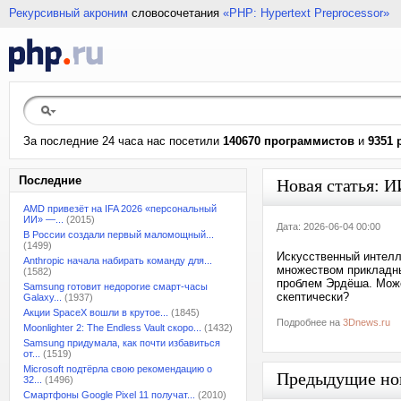
Рекурсивный акроним
словосочетания
«PHP: Hypertext Preprocessor»
За последние 24 часа нас посетили
140670 программистов
и
9351 
Последние
Новая статья: ИИ
AMD привезёт на IFA 2026 «персональный
ИИ» —...
(2015)
Дата: 2026-06-04 00:00
В России создали первый маломощный...
(1499)
Искусственный интелл
Anthropic начала набирать команду для...
множеством прикладны
(1582)
проблем Эрдёша. Може
Samsung готовит недорогие смарт-часы
скептически?
Galaxy...
(1937)
Акции SpaceX вошли в крутое...
(1845)
Подробнее на
3Dnews.ru
Moonlighter 2: The Endless Vault скоро...
(1432)
Samsung придумала, как почти избавиться
от...
(1519)
Microsoft подтёрла свою рекомендацию о
Предыдущие но
32...
(1496)
Смартфоны Google Pixel 11 получат...
(2010)