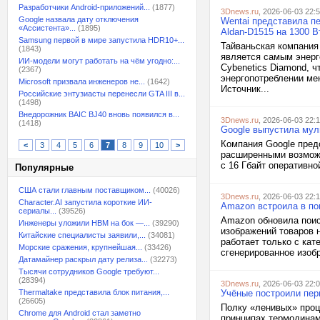
Разработчики Android-приложений...
(1877)
3Dnews.ru
, 2026-06-03 22:
Google назвала дату отключения
Wentai представила п
«Ассистента»...
(1895)
Aldan-D1515 на 1300 В
Samsung первой в мире запустила HDR10+...
Тайваньская компания 
(1843)
является самым энерг
ИИ-модели могут работать на чём угодно:...
Cybenetics Diamond, ч
(2367)
энергопотреблении ме
Microsoft призвала инженеров не...
(1642)
Источник...
Российские энтузиасты перенесли GTA III в...
(1498)
Внедорожник BAIC BJ40 вновь появился в...
3Dnews.ru
, 2026-06-03 22:
(1418)
Google выпустила мул
Компания Google пред
<
3
4
5
6
7
8
9
10
>
расширенными возможн
с 16 Гбайт оперативно
Популярные
США стали главным поставщиком...
(40026)
3Dnews.ru
, 2026-06-03 22:
Character.AI запустила короткие ИИ-
Amazon встроила в по
сериалы...
(39526)
Amazon обновила поис
Инженеры уложили HBM на бок —...
(39290)
изображений товаров 
Китайские специалисты заявили,...
(34081)
работает только с ка
Морские сражения, крупнейшая...
(33426)
сгенерированное изобр
Датамайнер раскрыл дату релиза...
(32273)
Тысячи сотрудников Google требуют...
(28394)
3Dnews.ru
, 2026-06-03 22:
Thermaltake представила блок питания,...
Учёные построили пер
(26605)
Полку «ленивых» проц
Chrome для Android стал заметно
принципах термодинам