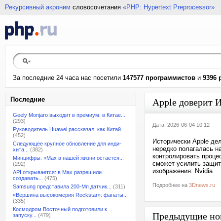
Рекурсивный акроним
словосочетания
«PHP: Hypertext Preprocessor»
За последние 24 часа нас посетили
147577 программистов
и
9396 
Последние
Apple доверит И
Geely Monjaro выходит в премиум: в Китае...
(293)
Дата: 2026-06-04 10:12
Руководитель Huawei рассказал, как Китай...
(452)
Исторически Apple де
Следующее крупное обновление для инди-
нередко полагалась н
хита...
(382)
контролировать процес
Минцифры: «Max в нашей жизни остается...
сможет усилить защит
(292)
изображения: Nvidia
API открывается: в Max разрешили
создавать...
(475)
Подробнее на
3Dnews.ru
Samsung представила 200-Мп датчик...
(311)
«Вершина высокомерия Rockstar»: фанаты...
(335)
Космодром Восточный подготовили к
Предыдущие но
запуску...
(479)