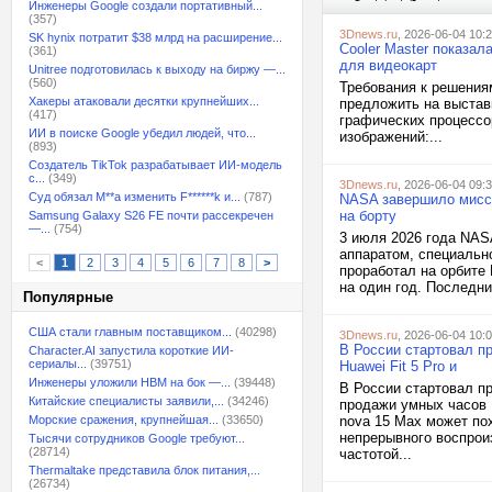
Инженеры Google создали портативный...
(357)
3Dnews.ru
, 2026-06-04 10:
SK hynix потратит $38 млрд на расширение...
Cooler Master показа
(361)
для видеокарт
Unitree подготовилась к выходу на биржу —...
(560)
Требования к решениям
Хакеры атаковали десятки крупнейших...
предложить на выстав
(417)
графических процессо
ИИ в поиске Google убедил людей, что...
изображений:...
(893)
Создатель TikTok разрабатывает ИИ-модель
с...
(349)
3Dnews.ru
, 2026-06-04 09:
Суд обязал M**a изменить F******k и...
(787)
NASA завершило мисси
на борту
Samsung Galaxy S26 FE почти рассекречен
—...
(754)
3 июля 2026 года NA
аппаратом, специальн
<
1
2
3
4
5
6
7
8
>
проработал на орбите 
на один год. Последни
Популярные
США стали главным поставщиком...
(40298)
3Dnews.ru
, 2026-06-04 10:
В России стартовал п
Character.AI запустила короткие ИИ-
сериалы...
(39751)
Huawei Fit 5 Pro и
Инженеры уложили HBM на бок —...
(39448)
В России стартовал п
Китайские специалисты заявили,...
(34246)
продажи умных часов 
Морские сражения, крупнейшая...
(33650)
nova 15 Max может пох
непрерывного воспрои
Тысячи сотрудников Google требуют...
(28714)
частотой...
Thermaltake представила блок питания,...
(26734)