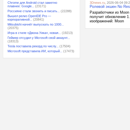
Chrome для Android стал заметно
3Dnews.ru
, 2026-06-04 09:
плавнее: Google...
(23171)
Ролевой экшен No Rest
Россияне стали звонить и писать...
(22288)
Разработчики из Moon 
Вышел релиз OpenIDE Pro —
получит обновление 1
корпоративной...
(20841)
изображений: Moon
Mitsubishi начнёт выпускать по 1000...
(20375)
Игра в стиле «Джона Уика», новая...
(19213)
Геймер отсудил у Microsoft свой аккаунт...
(18313)
Tesla поставила рекорд по числу...
(17504)
Microsoft представила ИИ, который...
(17473)