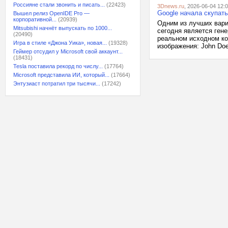
Россияне стали звонить и писать...
(22423)
3Dnews.ru
, 2026-06-04 12:
Google начала скупат
Вышел релиз OpenIDE Pro —
корпоративной...
(20939)
Одним из лучших вари
Mitsubishi начнёт выпускать по 1000...
сегодня является ген
(20490)
реальном исходном код
Игра в стиле «Джона Уика», новая...
(19328)
изображения: John Doe 
Геймер отсудил у Microsoft свой аккаунт...
(18431)
Tesla поставила рекорд по числу...
(17764)
Microsoft представила ИИ, который...
(17664)
Энтузиаст потратил три тысячи...
(17242)