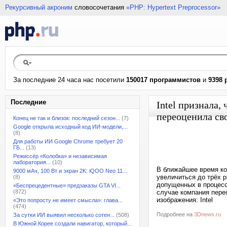
Рекурсивный акроним
словосочетания
«PHP: Hypertext Preprocessor»
За последние 24 часа нас посетили
150017 программистов
и
9398 
Последние
Intel признала,
переоценила св
Конец не так и близок: последний сезон...
(7)
Google открыла исходный код ИИ-модели,...
(8)
Для работы ИИ Google Chrome требует 20
ГБ...
(13)
Режиссёр «Колобка» и независимая
лаборатория...
(10)
В ближайшее время ко
9000 мАч, 100 Вт и экран 2K: iQOO Neo 11...
увеличиться до трёх р
(8)
допущенных в процессе
«Беспрецедентные» предзаказы GTA VI...
(872)
случае компания пере
изображения: Intel
«Это попросту не имеет смысла»: глава...
(474)
Подробнее на
3Dnews.ru
За сутки ИИ выявил несколько сотен...
(508)
В Южной Корее создали навигатор, который...