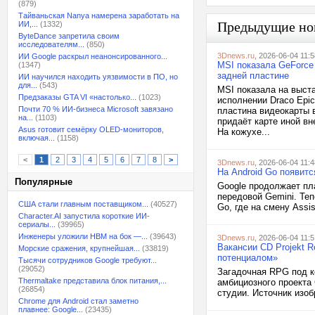
(879)
Тайваньская Nanya намерена заработать на
Предыдущие но
ИИ,...
(1332)
ByteDance запретила своим
исследователям...
(850)
3Dnews.ru
, 2026-06-04 11:5
ИИ Google раскрыл неанонсированного...
MSI показала GeForce
(1347)
задней пластине
ИИ научился находить уязвимости в ПО, но
для...
(543)
MSI показала на выст
Предзаказы GTA VI «настолько...
(1023)
исполнении Draco Epi
Почти 70 % ИИ-бизнеса Microsoft завязано
пластина видеокарты 
на...
(1103)
придаёт карте иной в
Asus готовит семёрку OLED-мониторов,
На кожухе...
включая...
(1158)
<
1
2
3
4
5
6
7
8
>
3Dnews.ru
, 2026-06-04 11:4
На Android Go появит
Популярные
Google продолжает пл
передовой Gemini. Те
США стали главным поставщиком...
(40527)
Go, где на смену Assi
Character.AI запустила короткие ИИ-
сериалы...
(39965)
Инженеры уложили HBM на бок —...
(39643)
3Dnews.ru
, 2026-06-04 11:5
Вакансии CD Projekt 
Морские сражения, крупнейшая...
(33819)
потенциалом»
Тысячи сотрудников Google требуют...
(29052)
Загадочная RPG под к
Thermaltake представила блок питания,...
амбициозного проекта
(26854)
студии. Источник изобр
Chrome для Android стал заметно
плавнее: Google...
(23435)