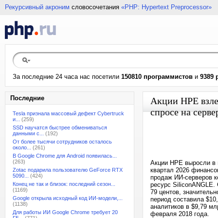
Рекурсивный акроним
словосочетания
«PHP: Hypertext Preprocessor»
За последние 24 часа нас посетили
150810 программистов
и
9389 
Последние
Акции HPE взле
спросе на серве
Tesla признала массовый дефект Cybertruck
и...
(259)
SSD научатся быстрее обмениваться
данными с...
(192)
От более тысячи сотрудников осталось
около...
(261)
В Google Chrome для Android появилась...
(263)
Акции HPE выросли в 
квартал 2026 финансов
Zotac подарила пользователю GeForce RTX
5090...
(424)
продаж ИИ-серверов к
Конец не так и близок: последний сезон...
ресурс SiliconANGLE.
(1169)
79 центов, значительн
Google открыла исходный код ИИ-модели,...
период составила $10,
(1138)
аналитиков в $9,79 м
Для работы ИИ Google Chrome требует 20
февраля 2018 года.