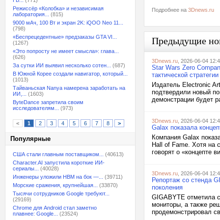
ГБ...
(771)
Режиссёр «Колобка» и независимая
Подробнее на
3Dnews.ru
лаборатория...
(815)
9000 мАч, 100 Вт и экран 2K: iQOO Neo 11...
(798)
«Беспрецедентные» предзаказы GTA VI...
Предыдущие но
(1267)
«Это попросту не имеет смысла»: глава...
(626)
3Dnews.ru
, 2026-06-04 12:
За сутки ИИ выявил несколько сотен...
(687)
Star Wars Zero Compa
В Южной Корее создали навигатор, который...
тактической стратеги
(1013)
Издатель Electronic A
Тайваньская Nanya намерена заработать на
подтвердили новый пок
ИИ,...
(1603)
демонстрации будет ра
ByteDance запретила своим
исследователям...
(973)
3Dnews.ru
, 2026-06-04 12:
<
1
2
3
4
5
6
7
8
>
Galax показала концеп
Компания Galax показ
Популярные
Hall of Fame. Хотя на
говорят о «концепте в
США стали главным поставщиком...
(40613)
Character.AI запустила короткие ИИ-
сериалы...
(40028)
3Dnews.ru
, 2026-06-04 12:
Инженеры уложили HBM на бок —...
(39711)
Репортаж со стенда G
Морские сражения, крупнейшая...
(33870)
поколения
Тысячи сотрудников Google требуют...
GIGABYTE отметила св
(29169)
мониторы, а также реш
Chrome для Android стал заметно
продемонстрировал св
плавнее: Google...
(23524)