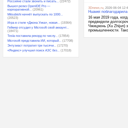
Россияне стали звонить и писать...
(22472)
Вышел релиз OpenIDE Pro —
3Dnews.ru
, 2026-06-04 12:
корпоративной...
(20961)
Huawei поблагодарила
Mitsubishi начнёт выпускать по 1000...
16 мая 2019 года, ког
(20523)
предвидели долгосроч
Игра в стиле «Джона Уика», новая...
(19364)
Чжицзюнь (Xu Zhijun) 
Геймер отсудил у Microsoft свой аккаунт...
промышленности. Такое
(18471)
Tesla поставила рекорд по числу...
(17854)
Microsoft представила ИИ, который...
(17708)
Энтузиаст потратил три тысячи...
(17270)
«Яндекс» улучшил поиск АЗС без...
(17018)