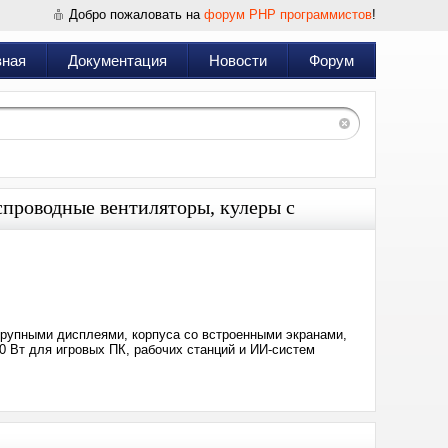
Добро пожаловать на
форум PHP программистов
!
вная
Документация
Новости
Форум
спроводные вентиляторы, кулеры с
Дата:
2026-
06-
04
15:43
рупными дисплеями, корпуса со встроенными экранами,
 Вт для игровых ПК, рабочих станций и ИИ-систем