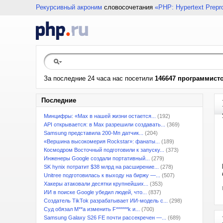
Рекурсивный акроним
словосочетания
«PHP: Hypertext Prepr
За последние 24 часа нас посетили
146647 программист
Последние
Минцифры: «Max в нашей жизни остается...
(192)
API открывается: в Max разрешили создавать...
(369)
Samsung представила 200-Мп датчик...
(204)
«Вершина высокомерия Rockstar»: фанаты...
(189)
Космодром Восточный подготовили к запуску...
(373)
Инженеры Google создали портативный...
(279)
SK hynix потратит $38 млрд на расширение...
(278)
Unitree подготовилась к выходу на биржу —...
(507)
Хакеры атаковали десятки крупнейших...
(353)
ИИ в поиске Google убедил людей, что...
(837)
Создатель TikTok разрабатывает ИИ-модель с...
(298)
Суд обязал M**a изменить F******k и...
(700)
Samsung Galaxy S26 FE почти рассекречен —...
(689)