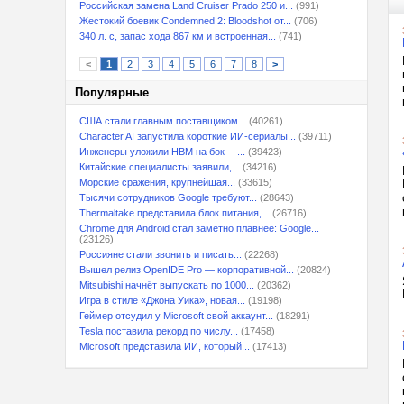
Российская замена Land Cruiser Prado 250 и...
(991)
Жестокий боевик Condemned 2: Bloodshot от...
(706)
340 л. с, запас хода 867 км и встроенная...
(741)
<
1
2
3
4
5
6
7
8
>
Популярные
США стали главным поставщиком...
(40261)
Character.AI запустила короткие ИИ-сериалы...
(39711)
Инженеры уложили HBM на бок —...
(39423)
Китайские специалисты заявили,...
(34216)
Морские сражения, крупнейшая...
(33615)
Тысячи сотрудников Google требуют...
(28643)
Thermaltake представила блок питания,...
(26716)
Chrome для Android стал заметно плавнее: Google...
(23126)
Россияне стали звонить и писать...
(22268)
Вышел релиз OpenIDE Pro — корпоративной...
(20824)
Mitsubishi начнёт выпускать по 1000...
(20362)
Игра в стиле «Джона Уика», новая...
(19198)
Геймер отсудил у Microsoft свой аккаунт...
(18291)
Tesla поставила рекорд по числу...
(17458)
Microsoft представила ИИ, который...
(17413)