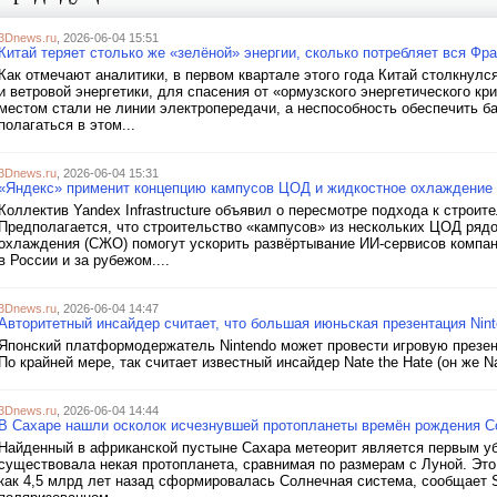
3Dnews.ru
, 2026-06-04 15:51
Китай теряет столько же «зелёной» энергии, сколько потребляет вся Фр
Как отмечают аналитики, в первом квартале этого года Китай столкнул
и ветровой энергетики, для спасения от «ормузского энергетического к
местом стали не линии электропередачи, а неспособность обеспечить б
полагаться в этом...
3Dnews.ru
, 2026-06-04 15:31
«Яндекс» применит концепцию кампусов ЦОД и жидкостное охлаждение
Коллектив Yandex Infrastructure объявил о пересмотре подхода к стро
Предполагается, что строительство «кампусов» из нескольких ЦОД рядо
охлаждения (СЖО) помогут ускорить развёртывание ИИ-сервисов компан
в России и за рубежом....
3Dnews.ru
, 2026-06-04 14:47
Авторитетный инсайдер считает, что большая июньская презентация Nin
Японский платформодержатель Nintendo может провести игровую презента
По крайней мере, так считает известный инсайдер Nate the Hate (он же Na
3Dnews.ru
, 2026-06-04 14:44
В Сахаре нашли осколок исчезнувшей протопланеты времён рождения 
Найденный в африканской пустыне Сахара метеорит является первым у
существовала некая протопланета, сравнимая по размерам с Луной. Это 
как 4,5 млрд лет назад сформировалась Солнечная система, сообщает 