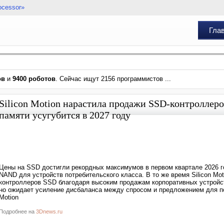
ocessor»
Гла
ов
и
9400 роботов
. Сейчас ищут 2156 программистов ...
Silicon Motion нарастила продажи SSD-контролле
памяти усугубится в 2027 году
Цены на SSD достигли рекордных максимумов в первом квартале 2026 г
NAND для устройств потребительского класса. В то же время Silicon Mot
контроллеров SSD благодаря высоким продажам корпоративных устройст
но ожидает усиление дисбаланса между спросом и предложением для по
Motion
Подробнее на
3Dnews.ru