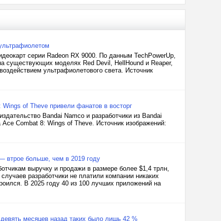
 ультрафиолетом
видеокарт серии Radeon RX 9000. По данным TechPowerUp,
а существующих моделях Red Devil, HellHound и Reaper,
 воздействием ультрафиолетового света. Источник
: Wings of Theve привели фанатов в восторг
 издательство Bandai Namco и разработчики из Bandai
Ace Combat 8: Wings of Theve. Источник изображений:
— втрое больше, чем в 2019 году
ботчикам выручку и продажи в размере более $1,4 трлн,
 случаев разработчики не платили компании никаких
роился. В 2025 году 40 из 100 лучших приложений на
 девять месяцев назад таких было лишь 42 %