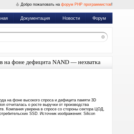
Добро пожаловать на
форум PHP программистов
!
вная
Документация
Новости
Форум
ров на фоне дефицита NAND — нехватка
Дата:
2026-
06-
04
18:03
ода на фоне высокого спроса и дефицита памяти 3D
ion отчиталась о росте выручки от производства
в. Компания уверена в спросе со стороны сектора ЦОД,
требительских SSD. Источник изображения: Silicon