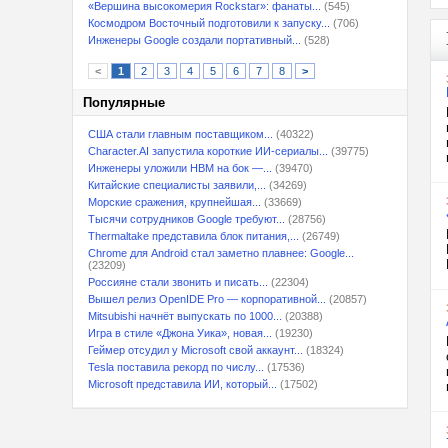
«Вершина высокомерия Rockstar»: фанаты...
(545)
Космодром Восточный подготовили к запуску...
(706)
Инженеры Google создали портативный...
(528)
<
1
2
3
4
5
6
7
8
>
Популярные
США стали главным поставщиком...
(40322)
Character.AI запустила короткие ИИ-сериалы...
(39775)
Инженеры уложили HBM на бок —...
(39470)
Китайские специалисты заявили,...
(34269)
Морские сражения, крупнейшая...
(33669)
Тысячи сотрудников Google требуют...
(28756)
Thermaltake представила блок питания,...
(26749)
Chrome для Android стал заметно плавнее: Google...
(23209)
Россияне стали звонить и писать...
(22304)
Вышел релиз OpenIDE Pro — корпоративной...
(20857)
Mitsubishi начнёт выпускать по 1000...
(20388)
Игра в стиле «Джона Уика», новая...
(19230)
Геймер отсудил у Microsoft свой аккаунт...
(18324)
Tesla поставила рекорд по числу...
(17536)
Microsoft представила ИИ, который...
(17502)