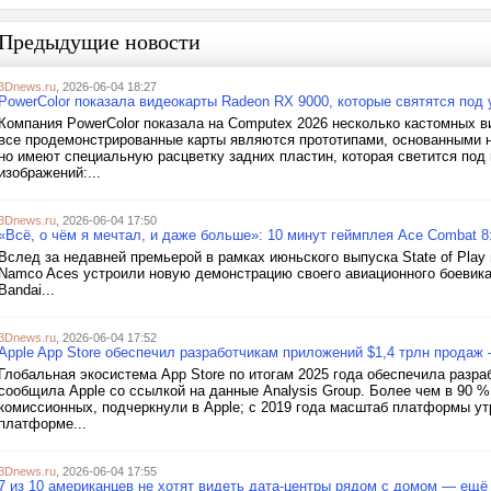
Предыдущие новости
3Dnews.ru
, 2026-06-04 18:27
PowerColor показала видеокарты Radeon RX 9000, которые святятся под
Компания PowerColor показала на Computex 2026 несколько кастомных 
все продемонстрированные карты являются прототипами, основанными н
но имеют специальную расцветку задних пластин, которая светится под
изображений:...
3Dnews.ru
, 2026-06-04 17:50
«Всё, о чём я мечтал, и даже больше»: 10 минут геймплея Ace Combat 8
Вслед за недавней премьерой в рамках июньского выпуска State of Play
Namco Aces устроили новую демонстрацию своего авиационного боевика 
Bandai...
3Dnews.ru
, 2026-06-04 17:52
Apple App Store обеспечил разработчикам приложений $1,4 трлн продаж 
Глобальная экосистема App Store по итогам 2025 года обеспечила разра
сообщила Apple со ссылкой на данные Analysis Group. Более чем в 90 %
комиссионных, подчеркнули в Apple; с 2019 года масштаб платформы ут
платформе...
3Dnews.ru
, 2026-06-04 17:55
7 из 10 американцев не хотят видеть дата-центры рядом с домом — ещё