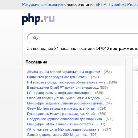
Рекурсивный акроним
словосочетания
«PHP: Hypertext Prepr
За последние 24 часа нас посетили
147040 программист
Последние
Alibaba нашла способ заработать на открытом...
(254)
Вашингтон расследует доступ Китая к...
(251)
ИИ впервые создал жизнеспособные вирусы — в...
(506)
В приложении ChatGPT появится генератор...
(538)
LG оправдалась за софт для мониторов,...
(539)
Опасная тенденция: нашумевшая ИИ-модель...
(528)
Минцифры задумало лишить российских детей...
(542)
Geely Monjaro выходит в премиум: в Китае...
(624)
Руководитель Huawei рассказал, как Китай...
(669)
Следующее крупное обновление для инди-хита...
(596)
Минцифры: «Max в нашей жизни остается...
(512)
API открывается: в Max разрешили создавать...
(697)
Samsung представила 200-Мп датчик...
(516)