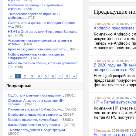
игровые...
(473)
Machenike переводит 17-дюймовые
игровые...
(589)
Предыдущие но
Thunderobot перевела игровые 17-
дюймовые...
(711)
Смерть игр на дисках не навредит Capcom
3Dnews.ru
, 2026-06-05 08:
—...
(661)
Anthropic предложила
HBM4 и Grok загрузили 4-нм линии Samsung
Компанию Anthropic с
до...
(619)
искусственного интелл
Астрономы показали самые детальные в
Теперь же Anthropic п
истории...
(660)
становится понятно, ч
Apple неожиданно повысила выплаты...
(685)
Nothing намекнула на выпуск шести
смартфонов...
(741)
3Dnews.ru
, 2026-06-05 09:
Adobe выпустила плагин, который добавляет
В 2026 году на ПК вый
70...
(905)
потерянная игра с PS1
Немецкий разработчик 
<
1
2
3
4
5
6
7
8
>
представил приурочен
фантастического хорро
Популярные
США стали главным поставщиком...
(39613)
3Dnews.ru
, 2026-06-04 22:
Character.AI запустила короткие ИИ-
HP и Ferrari выпустили
сериалы...
(39205)
Компания HP вместе с 
Инженеры уложили HBM на бок —...
(39005)
соответствует автомоб
Китайские специалисты заявили,...
(33824)
Ferrari AI PC поступит
Морские сражения, крупнейшая...
(33082)
Датамайнер раскрыл дату релиза...
(32029)
Тысячи сотрудников Google требуют...
3Dnews.ru
, 2026-06-05 09:
(28009)
Репортаж со стенда AS