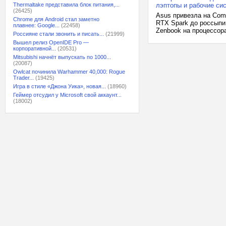
Thermaltake представила блок питания,...
лэптопы и рабочие си
(26425)
Asus привезла на Com
Chrome для Android стал заметно
RTX Spark до россыпи
плавнее: Google...
(22458)
Zenbook на процессора
Россияне стали звонить и писать...
(21999)
Вышел релиз OpenIDE Pro —
корпоративной...
(20531)
Mitsubishi начнёт выпускать по 1000...
(20087)
Owlcat починила Warhammer 40,000: Rogue
Trader...
(19425)
Игра в стиле «Джона Уика», новая...
(18960)
Геймер отсудил у Microsoft свой аккаунт...
(18002)