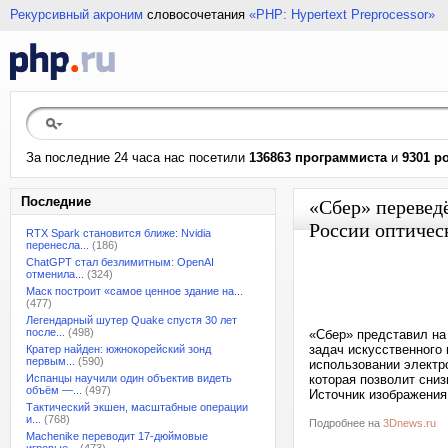
Рекурсивный акроним
словосочетания
«PHP: Hypertext Preprocessor»
За последние 24 часа нас посетили
136863 программиста
и
9301 р
Последние
«Сбер» перевед
России оптичес
RTX Spark становится ближе: Nvidia
перенесла...
(186)
ChatGPT стал безлимитным: OpenAI
отменила...
(324)
Маск построит «самое ценное здание на...
(477)
Легендарный шутер Quake спустя 30 лет
после...
(498)
«Сбер» представил на
задач искусственного 
Кратер найден: южнокорейский зонд
первым...
(590)
использовании электро
Испанцы научили один объектив видеть
которая позволит сни
объём —...
(497)
Источник изображения
Тактический экшен, масштабные операции
и...
(768)
Подробнее на
3Dnews.ru
Machenike переводит 17-дюймовые