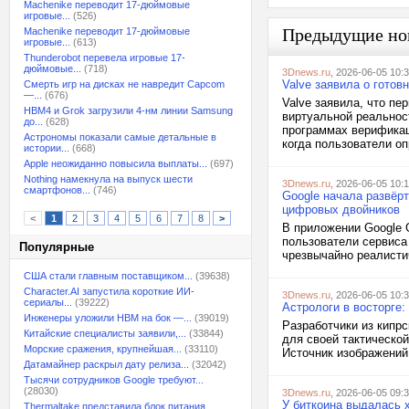
Machenike переводит 17-дюймовые
игровые...
(526)
Предыдущие но
Machenike переводит 17-дюймовые
игровые...
(613)
Thunderobot перевела игровые 17-
дюймовые...
(718)
3Dnews.ru
, 2026-06-05 10:
Valve заявила о готов
Смерть игр на дисках не навредит Capcom
—...
(676)
Valve заявила, что п
HBM4 и Grok загрузили 4-нм линии Samsung
виртуальной реальнос
до...
(628)
программах верификац
Астрономы показали самые детальные в
когда пользователи оп
истории...
(668)
Apple неожиданно повысила выплаты...
(697)
Nothing намекнула на выпуск шести
3Dnews.ru
, 2026-06-05 10:
смартфонов...
(746)
Google начала развёр
цифровых двойников
<
1
2
3
4
5
6
7
8
>
В приложении Google 
пользователи сервиса
Популярные
чрезвычайно реалистич
США стали главным поставщиком...
(39638)
Character.AI запустила короткие ИИ-
3Dnews.ru
, 2026-06-05 10:
сериалы...
(39222)
Астрологи в восторге:
Инженеры уложили HBM на бок —...
(39019)
Разработчики из кипрс
Китайские специалисты заявили,...
(33844)
для своей тактической
Морские сражения, крупнейшая...
(33110)
Источник изображений:
Датамайнер раскрыл дату релиза...
(32042)
Тысячи сотрудников Google требуют...
(28030)
3Dnews.ru
, 2026-06-05 09:
У биткоина выдалась 
Thermaltake представила блок питания,...