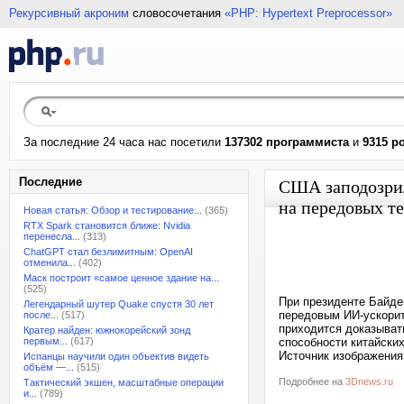
Рекурсивный акроним
словосочетания
«PHP: Hypertext Preprocessor»
За последние 24 часа нас посетили
137302 программиста
и
9315 р
Последние
США заподозрил
на передовых т
Новая статья: Обзор и тестирование...
(365)
RTX Spark становится ближе: Nvidia
перенесла...
(313)
ChatGPT стал безлимитным: OpenAI
отменила...
(402)
Маск построит «самое ценное здание на...
(525)
При президенте Байде
Легендарный шутер Quake спустя 30 лет
передовым ИИ-ускорит
после...
(517)
приходится доказывать
Кратер найден: южнокорейский зонд
первым...
(617)
способности китайски
Источник изображения:
Испанцы научили один объектив видеть
объём —...
(515)
Подробнее на
3Dnews.ru
Тактический экшен, масштабные операции
и...
(789)