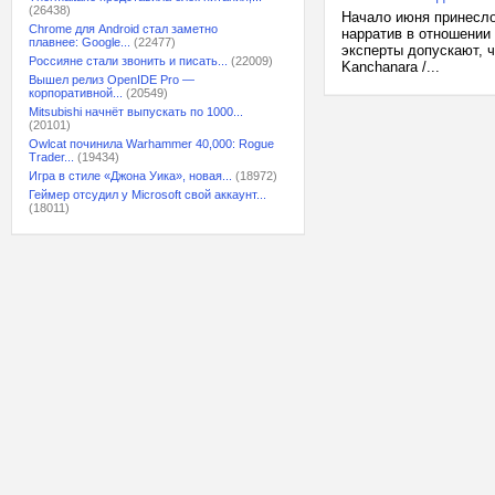
(26438)
Начало июня принесло
Chrome для Android стал заметно
нарратив в отношении 
плавнее: Google...
(22477)
эксперты допускают, ч
Россияне стали звонить и писать...
(22009)
Kanchanara /...
Вышел релиз OpenIDE Pro —
корпоративной...
(20549)
Mitsubishi начнёт выпускать по 1000...
(20101)
Owlcat починила Warhammer 40,000: Rogue
Trader...
(19434)
Игра в стиле «Джона Уика», новая...
(18972)
Геймер отсудил у Microsoft свой аккаунт...
(18011)