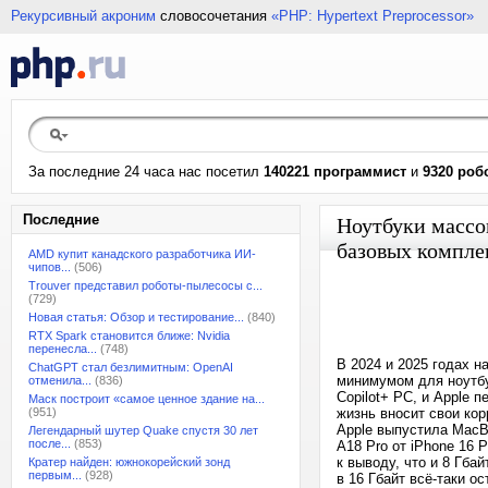
Рекурсивный акроним
словосочетания
«PHP: Hypertext Preprocessor»
За последние 24 часа нас посетил
140221 программист
и
9320 роб
Последние
Ноутбуки массо
базовых компле
AMD купит канадского разработчика ИИ-
чипов...
(506)
Trouver представил роботы-пылесосы с...
(729)
Новая статья: Обзор и тестирование...
(840)
RTX Spark становится ближе: Nvidia
перенесла...
(748)
В 2024 и 2025 годах 
ChatGPT стал безлимитным: OpenAI
минимумом для ноутбук
отменила...
(836)
Copilot+ PC, и Apple
Маск построит «самое ценное здание на...
(951)
жизнь вносит свои кор
Apple выпустила MacB
Легендарный шутер Quake спустя 30 лет
после...
(853)
A18 Pro от iPhone 16 
к выводу, что и 8 Гба
Кратер найден: южнокорейский зонд
первым...
(928)
в 16 Гбайт всё-таки о