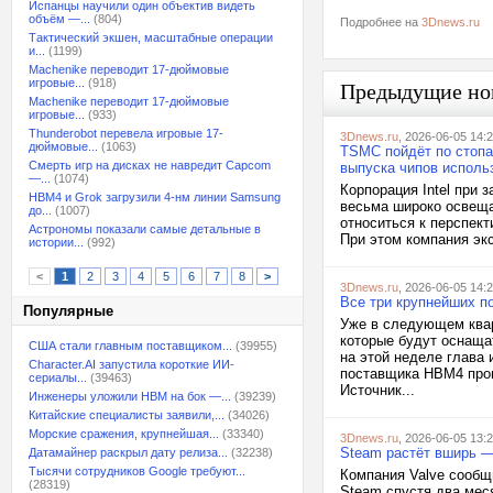
Испанцы научили один объектив видеть
объём —...
(804)
Подробнее на
3Dnews.ru
Тактический экшен, масштабные операции
и...
(1199)
Machenike переводит 17-дюймовые
игровые...
(918)
Предыдущие но
Machenike переводит 17-дюймовые
игровые...
(933)
Thunderobot перевела игровые 17-
3Dnews.ru
, 2026-06-05 14:
дюймовые...
(1063)
TSMC пойдёт по стопа
Смерть игр на дисках не навредит Capcom
выпуска чипов использ
—...
(1074)
Корпорация Intel при
HBM4 и Grok загрузили 4-нм линии Samsung
весьма широко освеща
до...
(1007)
относиться к перспек
Астрономы показали самые детальные в
При этом компания эк
истории...
(992)
<
1
2
3
4
5
6
7
8
>
3Dnews.ru
, 2026-06-05 14:
Все три крупнейших п
Популярные
Уже в следующем квар
которые будут оснаща
США стали главным поставщиком...
(39955)
на этой неделе глава 
Character.AI запустила короткие ИИ-
поставщика HBM4 прош
сериалы...
(39463)
Источник...
Инженеры уложили HBM на бок —...
(39239)
Китайские специалисты заявили,...
(34026)
Морские сражения, крупнейшая...
(33340)
3Dnews.ru
, 2026-06-05 13:
Steam растёт вширь —
Датамайнер раскрыл дату релиза...
(32238)
Тысячи сотрудников Google требуют...
Компания Valve сообщ
(28319)
Steam спустя два мес