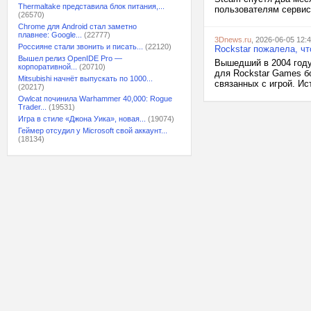
Thermaltake представила блок питания,...
пользователям сервиса
(26570)
Chrome для Android стал заметно
плавнее: Google...
(22777)
3Dnews.ru
, 2026-06-05 12:
Россияне стали звонить и писать...
(22120)
Rockstar пожалела, чт
Вышел релиз OpenIDE Pro —
Вышедший в 2004 году
корпоративной...
(20710)
для Rockstar Games бо
Mitsubishi начнёт выпускать по 1000...
связанных с игрой. Ис
(20217)
Owlcat починила Warhammer 40,000: Rogue
Trader...
(19531)
Игра в стиле «Джона Уика», новая...
(19074)
Геймер отсудил у Microsoft свой аккаунт...
(18134)