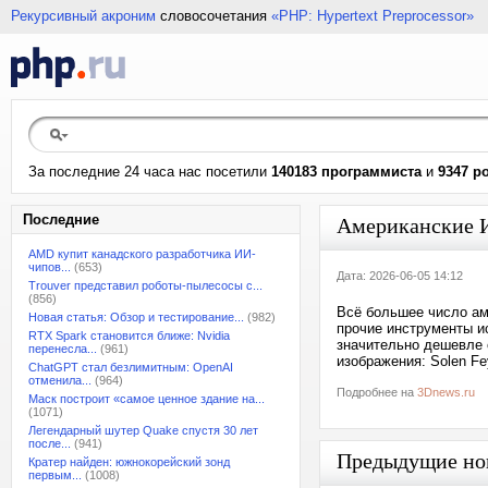
Рекурсивный акроним
словосочетания
«PHP: Hypertext Preprocessor»
За последние 24 часа нас посетили
140183 программиста
и
9347 р
Последние
Американские И
AMD купит канадского разработчика ИИ-
чипов...
(653)
Дата: 2026-06-05 14:12
Trouver представил роботы-пылесосы с...
(856)
Всё большее число ам
Новая статья: Обзор и тестирование...
(982)
прочие инструменты и
RTX Spark становится ближе: Nvidia
значительно дешевле 
перенесла...
(961)
изображения: Solen Fe
ChatGPT стал безлимитным: OpenAI
отменила...
(964)
Подробнее на
3Dnews.ru
Маск построит «самое ценное здание на...
(1071)
Легендарный шутер Quake спустя 30 лет
после...
(941)
Предыдущие но
Кратер найден: южнокорейский зонд
первым...
(1008)