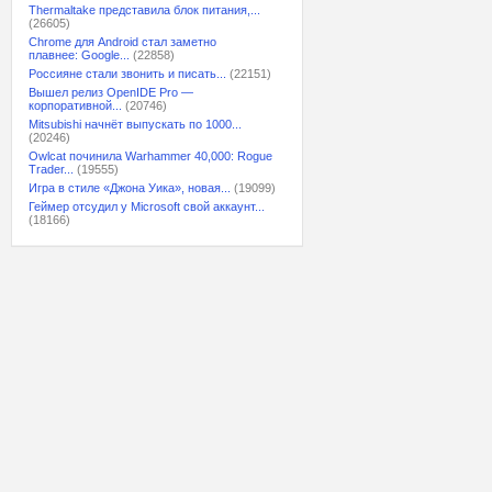
Thermaltake представила блок питания,...
(26605)
Chrome для Android стал заметно
плавнее: Google...
(22858)
Россияне стали звонить и писать...
(22151)
Вышел релиз OpenIDE Pro —
корпоративной...
(20746)
Mitsubishi начнёт выпускать по 1000...
(20246)
Owlcat починила Warhammer 40,000: Rogue
Trader...
(19555)
Игра в стиле «Джона Уика», новая...
(19099)
Геймер отсудил у Microsoft свой аккаунт...
(18166)