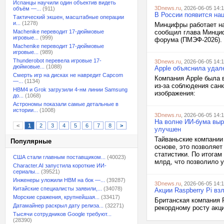
Испанцы научили один объектив видеть
3Dnews.ru
, 2026-06-05 14:
объём —...
(911)
В России появится на
Тактический экшен, масштабные операции
и...
(1278)
Минцифры работает на
Machenike переводит 17-дюймовые
сообщил глава Минциф
игровые...
(999)
форума (ПМЭФ-2026). 
Machenike переводит 17-дюймовые
игровые...
(989)
Thunderobot перевела игровые 17-
3Dnews.ru
, 2026-06-05 14:
дюймовые...
(1088)
Apple объяснила удал
Смерть игр на дисках не навредит Capcom
Компания Apple была 
—...
(1134)
из-за соблюдения сан
HBM4 и Grok загрузили 4-нм линии Samsung
изображения:
до...
(1068)
Астрономы показали самые детальные в
истории...
(1008)
3Dnews.ru
, 2026-06-05 14:
На волне ИИ-бума выр
<
1
2
3
4
5
6
7
8
>
улучшен
Тайваньские компании
Популярные
основе, это позволяет
статистики. По итогам
США стали главным поставщиком...
(40023)
млрд, что позволило у
Character.AI запустила короткие ИИ-
сериалы...
(39521)
Инженеры уложили HBM на бок —...
(39287)
3Dnews.ru
, 2026-06-05 14:
Китайские специалисты заявили,...
(34078)
Акции Raspberry Pi вз
Морские сражения, крупнейшая...
(33417)
Британская компания R
Датамайнер раскрыл дату релиза...
(32271)
рекордному росту акц
Тысячи сотрудников Google требуют...
(28390)