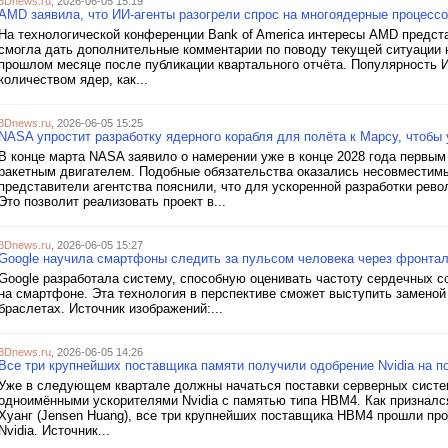
3Dnews.ru
, 2026-06-05 15:19
AMD заявила, что ИИ-агенты разогрели спрос на многоядерные процесс
На технологической конференции Bank of America интересы AMD предст
смогла дать дополнительные комментарии по поводу текущей ситуации 
прошлом месяце после публикации квартального отчёта. Популярность 
количеством ядер, как...
3Dnews.ru
, 2026-06-05 15:25
NASA упростит разработку ядерного корабля для полёта к Марсу, чтобы у
В конце марта NASA заявило о намерении уже в конце 2028 года первым
ракетным двигателем. Подобные обязательства оказались несовместим
представители агентства пояснили, что для ускоренной разработки рев
Это позволит реализовать проект в...
3Dnews.ru
, 2026-06-05 15:27
Google научила смартфоны следить за пульсом человека через фронта
Google разработала систему, способную оценивать частоту сердечных 
на смартфоне. Эта технология в перспективе сможет выступить заменой
браслетах. Источник изображений:...
3Dnews.ru
, 2026-06-05 14:26
Все три крупнейших поставщика памяти получили одобрение Nvidia на 
Уже в следующем квартале должны начаться поставки серверных систем
одноимёнными ускорителями Nvidia с памятью типа HBM4. Как призналс
Хуанг (Jensen Huang), все три крупнейших поставщика HBM4 прошли пр
Nvidia. Источник...