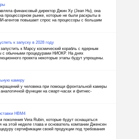
оры
авляла финансовый директор Джин Ху (Jean Hu), она
на процессорном рынке, которые не были раскрыты в
ИИ-агентов повышает спрос на процессоры с большим
спеть к запуску в 2028 году
 запустить к Марсу космический корабль с ядерным
ы с обычными процедурами НИОКР. На днях
олюционного проекта некоторые этапы будут упрощены.
льную камеру
сокращений у человека при помощи фронтальной камеры
 аналогичной функции на смарт-часах и фитнес-
поставки HBM4
 поколения Vera Rubin, которые будут оснащаться
я на этой неделе глава и основатель компании Дженсен
оцедуру сертификации своей продукции под требования