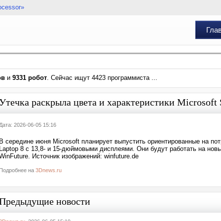
ocessor»
Гла
ов
и
9331 робот
. Сейчас ищут 4423 программиста ...
Утечка раскрыла цвета и характеристики Microsoft 
Дата: 2026-06-05 15:16
В середине июня Microsoft планирует выпустить ориентированные на пот
Laptop 8 с 13,8- и 15-дюймовыми дисплеями. Они будут работать на но
WinFuture. Источник изображений: winfuture.de
Подробнее на
3Dnews.ru
Предыдущие новости