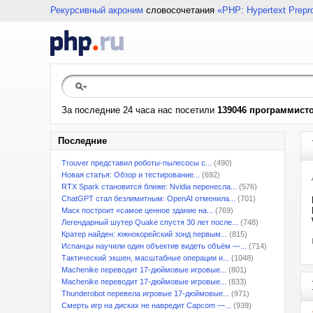
Рекурсивный акроним
словосочетания
«PHP: Hypertext Prepr
За последние 24 часа нас посетили
139046 программист
Последние
Trouver представил роботы-пылесосы с...
(490)
Новая статья: Обзор и тестирование...
(692)
RTX Spark становится ближе: Nvidia перенесла...
(576)
ChatGPT стал безлимитным: OpenAI отменила...
(701)
Маск построит «самое ценное здание на...
(769)
Легендарный шутер Quake спустя 30 лет после...
(748)
Кратер найден: южнокорейский зонд первым...
(815)
Испанцы научили один объектив видеть объём —...
(714)
Тактический экшен, масштабные операции и...
(1048)
Machenike переводит 17-дюймовые игровые...
(801)
Machenike переводит 17-дюймовые игровые...
(833)
Thunderobot перевела игровые 17-дюймовые...
(971)
Смерть игр на дисках не навредит Capcom —...
(939)