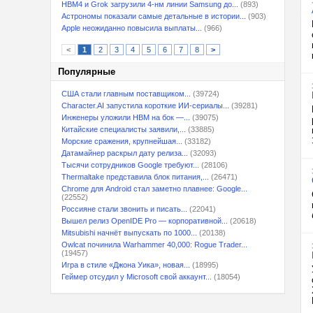
HBM4 и Grok загрузили 4-нм линии Samsung до...
(893)
Астрономы показали самые детальные в истории...
(903)
Apple неожиданно повысила выплаты...
(966)
<
1
2
3
4
5
6
7
8
>
Популярные
США стали главным поставщиком...
(39724)
Character.AI запустила короткие ИИ-сериалы...
(39281)
Инженеры уложили HBM на бок —...
(39075)
Китайские специалисты заявили,...
(33885)
Морские сражения, крупнейшая...
(33182)
Датамайнер раскрыл дату релиза...
(32093)
Тысячи сотрудников Google требуют...
(28106)
Thermaltake представила блок питания,...
(26471)
Chrome для Android стал заметно плавнее: Google...
(22552)
Россияне стали звонить и писать...
(22041)
Вышел релиз OpenIDE Pro — корпоративной...
(20618)
Mitsubishi начнёт выпускать по 1000...
(20138)
Owlcat починила Warhammer 40,000: Rogue Trader...
(19457)
Игра в стиле «Джона Уика», новая...
(18995)
Геймер отсудил у Microsoft свой аккаунт...
(18054)