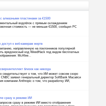
 с алмазными пластинами за €1500
риментальный водоблок с прямым охлаждением
ровочная стоимость — не меньше €1500, сообщил PC
л доступ к веб-камерам жертв
мпанию, направленную на поклонников популярной
нять вредоносный код WeedHack под видом бесплатных
ображения: McAfee...
ерхинтеллект близок как никогда
 свидетельствует о том, что ИИ может совсем скоро
ю CNBC заявил генеральный директор SoftBank Масаёси
я компании Anthropic о том, что разработку ИИ,
ome сразу в режиме ИИ
запросов сразу в режиме ИИ вместо отображения