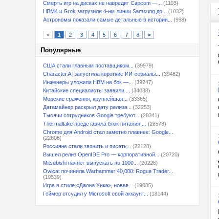
Смерть игр на дисках не навредит Capcom —...
(1103)
HBM4 и Grok загрузили 4-нм линии Samsung до...
(1032)
Астрономы показали самые детальные в истории...
(998)
<
1
2
3
4
5
6
7
8
>
Популярные
США стали главным поставщиком...
(39979)
Character.AI запустила короткие ИИ-сериалы...
(39482)
Инженеры уложили HBM на бок —...
(39247)
Китайские специалисты заявили,...
(34038)
Морские сражения, крупнейшая...
(33365)
Датамайнер раскрыл дату релиза...
(32253)
Тысячи сотрудников Google требуют...
(28341)
Thermaltake представила блок питания,...
(26578)
Chrome для Android стал заметно плавнее: Google...
(22808)
Россияне стали звонить и писать...
(22128)
Вышел релиз OpenIDE Pro — корпоративной...
(20720)
Mitsubishi начнёт выпускать по 1000...
(20226)
Owlcat починила Warhammer 40,000: Rogue Trader...
(19539)
Игра в стиле «Джона Уика», новая...
(19085)
Геймер отсудил у Microsoft свой аккаунт...
(18144)