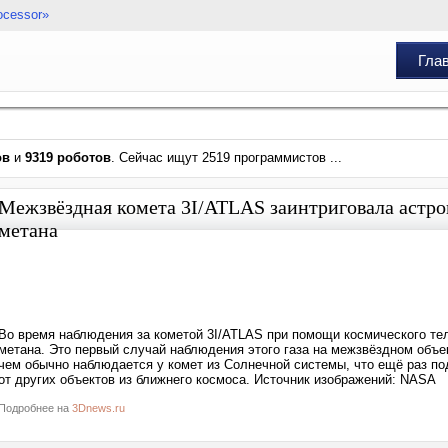
ocessor»
Гла
ов
и
9319 роботов
. Сейчас ищут 2519 программистов ...
Межзвёздная комета 3I/ATLAS заинтриговала астр
метана
Во время наблюдения за кометой 3I/ATLAS при помощи космического т
метана. Это первый случай наблюдения этого газа на межзвёздном объе
чем обычно наблюдается у комет из Солнечной системы, что ещё раз по
от других объектов из ближнего космоса. Источник изображений: NASA
Подробнее на
3Dnews.ru