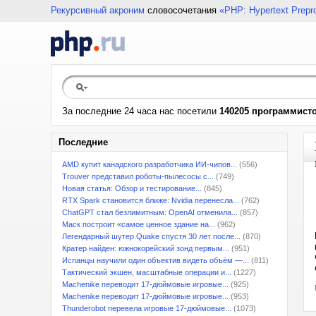
Рекурсивный акроним
словосочетания
«PHP: Hypertext Prepr
За последние 24 часа нас посетили
140205 программист
Последние
AMD купит канадского разработчика ИИ-чипов...
(556)
Trouver представил роботы-пылесосы с...
(749)
Новая статья: Обзор и тестирование...
(845)
RTX Spark становится ближе: Nvidia перенесла...
(762)
ChatGPT стал безлимитным: OpenAI отменила...
(857)
Маск построит «самое ценное здание на...
(962)
Легендарный шутер Quake спустя 30 лет после...
(870)
Кратер найден: южнокорейский зонд первым...
(951)
Испанцы научили один объектив видеть объём —...
(811)
Тактический экшен, масштабные операции и...
(1227)
Machenike переводит 17-дюймовые игровые...
(925)
Machenike переводит 17-дюймовые игровые...
(953)
Thunderobot перевела игровые 17-дюймовые...
(1073)