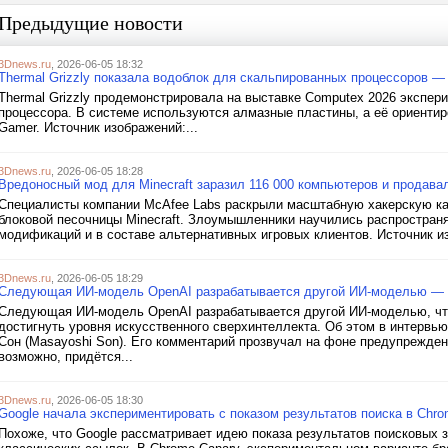
Предыдущие новости
3Dnews.ru
, 2026-06-05 18:32
Thermal Grizzly показала водоблок для скальпированных процессоров —
Thermal Grizzly продемонстрировала на выставке Computex 2026 экспе
процессора. В системе используются алмазные пластины, а её ориенти
Gamer. Источник изображений:...
3Dnews.ru
, 2026-06-05 18:28
Вредоносный мод для Minecraft заразил 116 000 компьютеров и продава
Специалисты компании McAfee Labs раскрыли масштабную хакерскую ка
блоковой песочницы Minecraft. Злоумышленники научились распростра
модификаций и в составе альтернативных игровых клиентов. Источник из
3Dnews.ru
, 2026-06-05 18:29
Следующая ИИ-модель OpenAI разрабатывается другой ИИ-моделью — св
Следующая ИИ-модель OpenAI разрабатывается другой ИИ-моделью, что
достигнуть уровня искусственного сверхинтеллекта. Об этом в интервь
Сон (Masayoshi Son). Его комментарий прозвучал на фоне предупреждени
возможно, придётся...
3Dnews.ru
, 2026-06-05 18:30
Google начала экспериментировать с показом результатов поиска в Chr
Похоже, что Google рассматривает идею показа результатов поисковых 