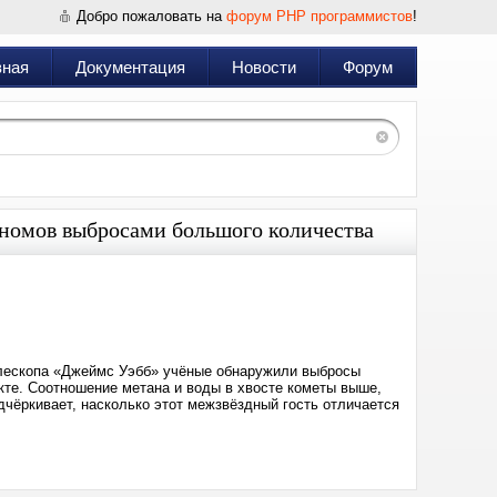
Добро пожаловать на
форум PHP программистов
!
вная
Документация
Новости
Форум
ономов выбросами большого количества
Дата:
2026-
06-
05
18:32
елескопа «Джеймс Уэбб» учёные обнаружили выбросы
кте. Соотношение метана и воды в хвосте кометы выше,
дчёркивает, насколько этот межзвёздный гость отличается