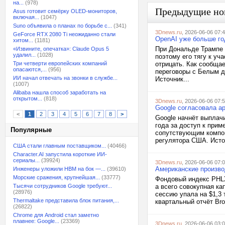
на...
(978)
Предыдущие но
Asus готовит семёрку OLED-мониторов,
включая...
(1047)
Suno объявила о планах по борьбе с...
(341)
3Dnews.ru
, 2026-06-06 07:
GeForce RTX 2080 Ti неожиданно стали
OpenAI уже больше го
хитом...
(1181)
При Дональде Трампе (
«Извините, опечатка»: Claude Opus 5
удалил...
(1028)
поэтому его тягу к у
Три четверти европейских компаний
отрицать. Как сообща
опасаются,...
(956)
переговоры с Белым д
ИИ начал отвечать на звонки в службе...
Источник...
(1007)
Alibaba нашла способ заработать на
открытом...
(818)
3Dnews.ru
, 2026-06-06 07:
Google согласовала а
<
1
2
3
4
5
6
7
8
>
Google начнёт выплач
года за доступ к прим
Популярные
сопутствующим компон
регулятора США. Источ
США стали главным поставщиком...
(40466)
Character.AI запустила короткие ИИ-
сериалы...
(39924)
3Dnews.ru
, 2026-06-06 07:
Американские произво
Инженеры уложили HBM на бок —...
(39610)
Морские сражения, крупнейшая...
(33777)
Фондовый индекс PHLX
Тысячи сотрудников Google требуют...
а всего совокупная к
(28976)
сессию упала на $1,3 
Thermaltake представила блок питания,...
квартальный отчёт Bro
(26822)
Chrome для Android стал заметно
плавнее: Google...
(23369)
3Dnews.ru
, 2026-06-06 03: