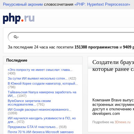
Рекурсивный акроним
словосочетания
«PHP: Hypertext Preprocessor»
За последние 24 часа нас посетили
151388 программистов
и
9409 
Последние
Создатели брауз
которые ранее 
«Это попросту не имеет смысла»: глава...
(400)
За сутки ИИ выявил несколько сотен...
(422)
В Южной Корее создали навигатор, который...
(796)
Тайваньская Nanya намерена заработать на
ИИ,...
(1047)
Компания Brave выпуст
ByteDance запретила своим
встроенных инструмент
исследователям...
(791)
доступ к отключению 
ИИ Google раскрыл неанонсированного...
(1059)
developers.com
ИИ научился находить уязвимости в ПО, но
для...
(472)
Подробнее на
3Dnews.ru
Предзаказы GTA VI «настолько...
(918)
Почти 70 % ИИ-бизнеса Microsoft завязано