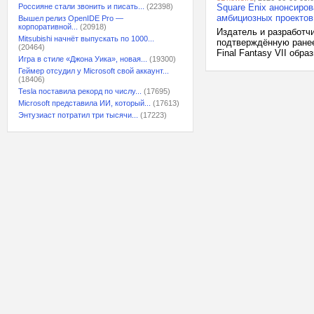
Россияне стали звонить и писать...
(22398)
Square Enix анонсиров
амбициозных проектов
Вышел релиз OpenIDE Pro —
корпоративной...
(20918)
Издатель и разработч
Mitsubishi начнёт выпускать по 1000...
подтверждённую ранее
(20464)
Final Fantasy VII обра
Игра в стиле «Джона Уика», новая...
(19300)
Геймер отсудил у Microsoft свой аккаунт...
(18406)
Tesla поставила рекорд по числу...
(17695)
Microsoft представила ИИ, который...
(17613)
Энтузиаст потратил три тысячи...
(17223)