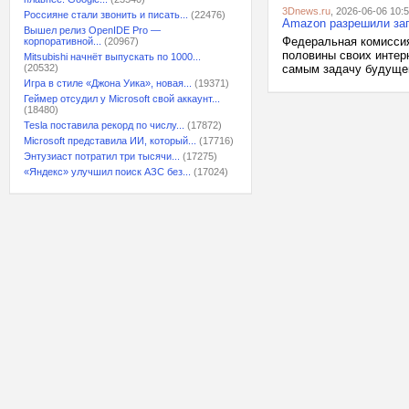
3Dnews.ru
, 2026-06-06 10:
Россияне стали звонить и писать...
(22476)
Amazon разрешили зап
Вышел релиз OpenIDE Pro —
Федеральная комиссия
корпоративной...
(20967)
половины своих интерн
Mitsubishi начнёт выпускать по 1000...
(20532)
самым задачу будущему
Игра в стиле «Джона Уика», новая...
(19371)
Геймер отсудил у Microsoft свой аккаунт...
(18480)
Tesla поставила рекорд по числу...
(17872)
Microsoft представила ИИ, который...
(17716)
Энтузиаст потратил три тысячи...
(17275)
«Яндекс» улучшил поиск АЗС без...
(17024)