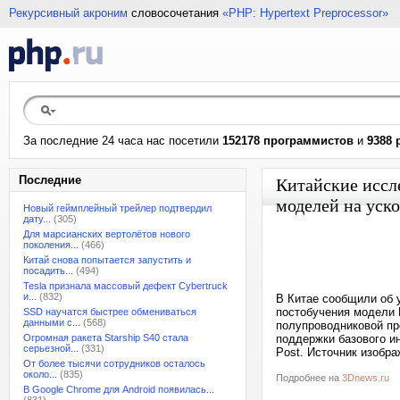
Рекурсивный акроним
словосочетания
«PHP: Hypertext Preprocessor»
За последние 24 часа нас посетили
152178 программистов
и
9388 
Последние
Китайские иссл
моделей на уск
Новый геймплейный трейлер подтвердил
дату...
(305)
Для марсианских вертолётов нового
поколения...
(466)
Китай снова попытается запустить и
посадить...
(494)
Tesla признала массовый дефект Cybertruck
и...
(832)
В Китае сообщили об 
постобучения модели 
SSD научатся быстрее обмениваться
данными с...
(568)
полупроводниковой пр
Огромная ракета Starship S40 стала
поддержки базового и
серьезной...
(331)
Post. Источник изобра
От более тысячи сотрудников осталось
около...
(835)
Подробнее на
3Dnews.ru
В Google Chrome для Android появилась...