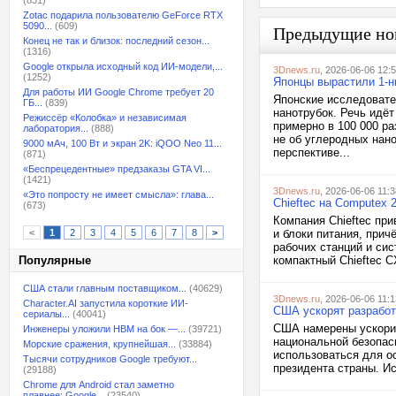
(831)
Zotac подарила пользователю GeForce RTX
5090...
(609)
Предыдущие но
Конец не так и близок: последний сезон...
(1316)
Google открыла исходный код ИИ-модели,...
3Dnews.ru
, 2026-06-06 12:
(1252)
Японцы вырастили 1-н
Для работы ИИ Google Chrome требует 20
Японские исследовате
ГБ...
(839)
нанотрубок. Речь идёт
Режиссёр «Колобка» и независимая
примерно в 100 000 ра
лаборатория...
(888)
не об углеродных нано
9000 мАч, 100 Вт и экран 2K: iQOO Neo 11...
перспективе...
(871)
«Беспрецедентные» предзаказы GTA VI...
(1421)
3Dnews.ru
, 2026-06-06 11:3
«Это попросту не имеет смысла»: глава...
Chieftec на Computex 
(673)
Компания Chieftec пр
<
1
2
3
4
5
6
7
8
>
и блоки питания, прич
рабочих станций и си
Популярные
компактный Chieftec 
США стали главным поставщиком...
(40629)
3Dnews.ru
, 2026-06-06 11:1
Character.AI запустила короткие ИИ-
США ускорят разработ
сериалы...
(40041)
США намерены ускорит
Инженеры уложили HBM на бок —...
(39721)
национальной безопас
Морские сражения, крупнейшая...
(33884)
использоваться для о
Тысячи сотрудников Google требуют...
президента страны. Ист
(29188)
Chrome для Android стал заметно
плавнее: Google...
(23540)