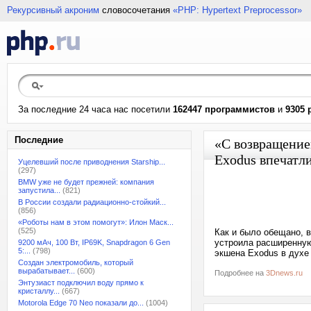
Рекурсивный акроним
словосочетания
«PHP: Hypertext Preprocessor»
За последние 24 часа нас посетили
162447 программистов
и
9305 
Последние
«С возвращением
Exodus впечатл
Уцелевший после приводнения Starship...
(297)
BMW уже не будет прежней: компания
запустила...
(821)
В России создали радиационно-стойкий...
(856)
«Роботы нам в этом помогут»: Илон Маск...
(525)
Как и было обещано, в
устроила расширенную
9200 мАч, 100 Вт, IP69K, Snapdragon 6 Gen
5:...
(798)
экшена Exodus в духе 
Создан электромобиль, который
вырабатывает...
(600)
Подробнее на
3Dnews.ru
Энтузиаст подключил воду прямо к
кристаллу...
(667)
Motorola Edge 70 Neo показали до...
(1004)