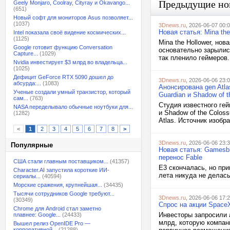
Предыдущие но
Geely Monjaro, Coolray, Cityray и Okavango...
(651)
Новый софт для мониторов Asus позволяет...
(1037)
3Dnews.ru
, 2026-06-07 00:
Новая статья: Mina th
Intel показала своё видение космических...
(1125)
Mina the Hollower, нов
Google готовит функцию Conversation
основательно зарылись
Capture...
(1029)
так пленило геймеров.
Nvidia инвестирует $3 млрд во владельца...
(1025)
Дефицит GeForce RTX 5090 дошел до
3Dnews.ru
, 2026-06-06 23:
абсурда:...
(1083)
Анонсирована gen Atl
Ученые создали умный транзистор, который
Guardian и Shadow of t
сам...
(763)
Студия известного гей
NASA переделывало обычные ноутбуки для...
и Shadow of the Colos
(1282)
Atlas. Источник изобр
<
1
2
3
4
5
6
7
8
>
3Dnews.ru
, 2026-06-06 23:
Популярные
Новая статья: Gamesbl
перенос Fable
США стали главным поставщиком...
(41357)
E3 скончалась, но пр
Character.AI запустила короткие ИИ-
лета никуда не делась
сериалы...
(40594)
Морские сражения, крупнейшая...
(34435)
Тысячи сотрудников Google требуют...
3Dnews.ru
, 2026-06-06 17:
(30349)
Спрос на акции Spac
Chrome для Android стал заметно
Инвесторы запросили 
плавнее: Google...
(24433)
млрд, которую компан
Вышел релиз OpenIDE Pro —
корпоративной...
(21288)