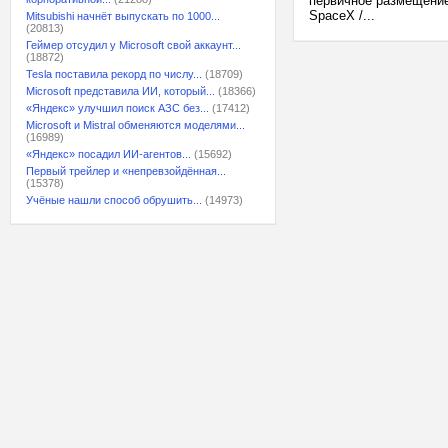
первичное размещение
SpaceX /...
Mitsubishi начнёт выпускать по 1000...
(20813)
Геймер отсудил у Microsoft свой аккаунт...
(18872)
Tesla поставила рекорд по числу...
(18709)
Microsoft представила ИИ, который...
(18366)
«Яндекс» улучшил поиск АЗС без...
(17412)
Microsoft и Mistral обменяются моделями...
(16989)
«Яндекс» посадил ИИ-агентов...
(15692)
Первый трейлер и «непревзойдённая...
(15378)
Учёные нашли способ обрушить...
(14973)