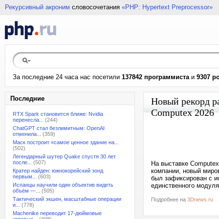
Рекурсивный акроним
словосочетания
«PHP: Hypertext Preprocessor»
За последние 24 часа нас посетили
137842 программиста
и
9307 р
Последние
Новый рекорд р
Computex 2026
RTX Spark становится ближе: Nvidia
перенесла...
(244)
ChatGPT стал безлимитным: OpenAI
отменила...
(359)
Маск построит «самое ценное здание на...
(502)
Легендарный шутер Quake спустя 30 лет
после...
(507)
На выставке Computex
компании, новый миров
Кратер найден: южнокорейский зонд
первым...
(603)
был зафиксирован с и
Испанцы научили один объектив видеть
единственного модуля 
объём —...
(505)
Тактический экшен, масштабные операции
Подробнее на
3Dnews.ru
и...
(778)
Machenike переводит 17-дюймовые