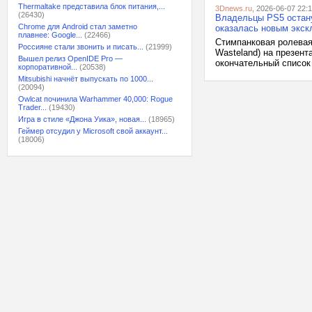
Thermaltake представила блок питания,...
3Dnews.ru
, 2026-06-07 22:
(26430)
Владельцы PS5 остану
Chrome для Android стал заметно
оказалась новым экс
плавнее: Google...
(22466)
Стимпанковая ролевая и
Россияне стали звонить и писать...
(21999)
Wasteland) на презен
Вышел релиз OpenIDE Pro —
окончательный список
корпоративной...
(20538)
Mitsubishi начнёт выпускать по 1000...
(20094)
Owlcat починила Warhammer 40,000: Rogue
Trader...
(19430)
Игра в стиле «Джона Уика», новая...
(18965)
Геймер отсудил у Microsoft свой аккаунт...
(18006)