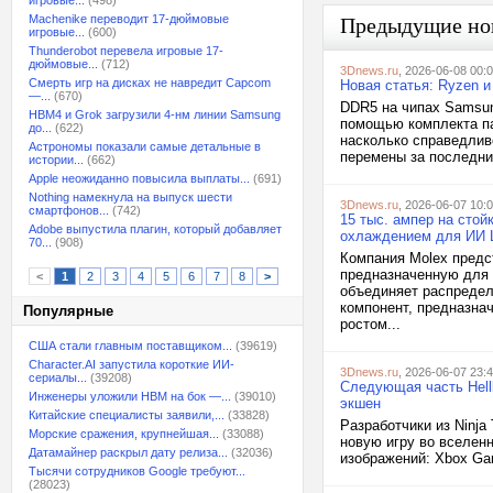
игровые...
(498)
Machenike переводит 17-дюймовые
Предыдущие но
игровые...
(600)
Thunderobot перевела игровые 17-
дюймовые...
(712)
3Dnews.ru
, 2026-06-08 00:
Смерть игр на дисках не навредит Capcom
Новая статья: Ryzen и
—...
(670)
DDR5 на чипах Samsun
HBM4 и Grok загрузили 4-нм линии Samsung
помощью комплекта па
до...
(622)
насколько справедлив
Астрономы показали самые детальные в
перемены за последние
истории...
(662)
Apple неожиданно повысила выплаты...
(691)
Nothing намекнула на выпуск шести
3Dnews.ru
, 2026-06-07 10:
смартфонов...
(742)
15 тыс. ампер на сто
Adobe выпустила плагин, который добавляет
охлаждением для ИИ
70...
(908)
Компания Molex предс
предназначенную для 
<
1
2
3
4
5
6
7
8
>
объединяет распредел
компонент, предназна
Популярные
ростом...
США стали главным поставщиком...
(39619)
Character.AI запустила короткие ИИ-
3Dnews.ru
, 2026-06-07 23:
сериалы...
(39208)
Следующая часть Hell
Инженеры уложили HBM на бок —...
(39010)
экшен
Китайские специалисты заявили,...
(33828)
Разработчики из Ninj
Морские сражения, крупнейшая...
(33088)
новую игру во вселенн
Датамайнер раскрыл дату релиза...
(32036)
изображений: Xbox G
Тысячи сотрудников Google требуют...
(28023)