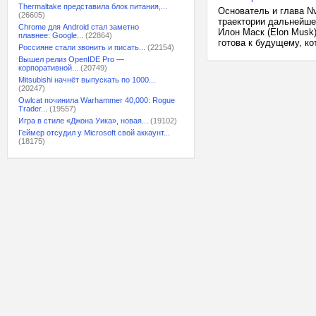
Thermaltake представила блок питания,...
Основатель и глава Nv
(26605)
траектории дальнейшег
Chrome для Android стал заметно
Илон Маск (Elon Musk)
плавнее: Google...
(22864)
готова к будущему, ко
Россияне стали звонить и писать...
(22154)
Вышел релиз OpenIDE Pro —
корпоративной...
(20749)
Mitsubishi начнёт выпускать по 1000...
(20247)
Owlcat починила Warhammer 40,000: Rogue
Trader...
(19557)
Игра в стиле «Джона Уика», новая...
(19102)
Геймер отсудил у Microsoft свой аккаунт...
(18175)