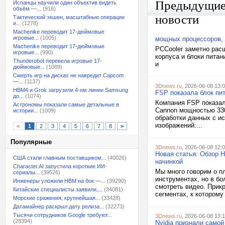
Предыдущи
Испанцы научили один объектив видеть
объём —...
(916)
новости
Тактический экшен, масштабные операции
и...
(1278)
Machenike переводит 17-дюймовые
игровые...
(1005)
мощных процессоров,
Machenike переводит 17-дюймовые
PCCooler заметно рас
игровые...
(990)
корпуса и блоки питан
Thunderobot перевела игровые 17-
и
дюймовые...
(1089)
Смерть игр на дисках не навредит Capcom
—...
(1137)
3Dnews.ru
, 2026-06-08 13:
HBM4 и Grok загрузили 4-нм линии Samsung
FSP показала блок пит
до...
(1074)
Компания FSP показал
Астрономы показали самые детальные в
Cannon мощностью 330
истории...
(1009)
обработки данных с и
изображений:...
<
1
2
3
4
5
6
7
8
>
Популярные
3Dnews.ru
, 2026-06-08 12:
Новая статья: Обзор 
США стали главным поставщиком...
(40026)
начинкой
Character.AI запустила короткие ИИ-
Мы много говорим о пл
сериалы...
(39526)
инструментах, но в б
Инженеры уложили HBM на бок —...
(39290)
смотреть видео. Прик
Китайские специалисты заявили,...
(34081)
сегментах, к которому
Морские сражения, крупнейшая...
(33428)
Датамайнер раскрыл дату релиза...
(32273)
Тысячи сотрудников Google требуют...
3Dnews.ru
, 2026-06-08 13:
(28394)
Nvidia признали самой