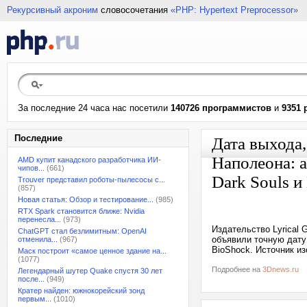
Рекурсивный акроним
словосочетания
«PHP: Hypertext Preprocessor»
За последние 24 часа нас посетили
140726 программистов
и
9351 
Последние
Дата выхода,
Наполеона: а
AMD купит канадского разработчика ИИ-
чипов...
(661)
Dark Souls и
Trouver представил роботы-пылесосы с...
(857)
Новая статья: Обзор и тестирование...
(985)
RTX Spark становится ближе: Nvidia
перенесла...
(973)
Издательство Lyrical 
ChatGPT стал безлимитным: OpenAI
объявили точную дату 
отменила...
(967)
BioShock. Источник из
Маск построит «самое ценное здание на...
(1077)
Подробнее на
3Dnews.ru
Легендарный шутер Quake спустя 30 лет
после...
(949)
Кратер найден: южнокорейский зонд
первым...
(1010)