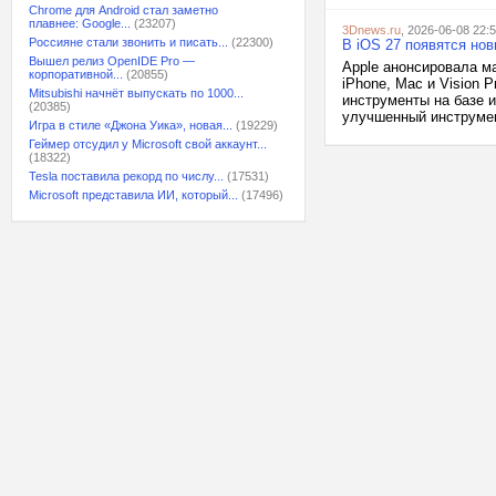
Chrome для Android стал заметно
плавнее: Google...
(23207)
3Dnews.ru
, 2026-06-08 22:
Россияне стали звонить и писать...
(22300)
В iOS 27 появятся но
Вышел релиз OpenIDE Pro —
Apple анонсировала м
корпоративной...
(20855)
iPhone, Mac и Vision 
Mitsubishi начнёт выпускать по 1000...
инструменты на базе и
(20385)
улучшенный инструмент
Игра в стиле «Джона Уика», новая...
(19229)
Геймер отсудил у Microsoft свой аккаунт...
(18322)
Tesla поставила рекорд по числу...
(17531)
Microsoft представила ИИ, который...
(17496)