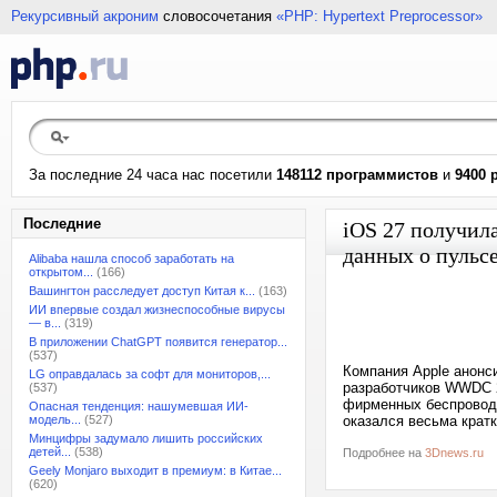
Рекурсивный акроним
словосочетания
«PHP: Hypertext Preprocessor»
За последние 24 часа нас посетили
148112 программистов
и
9400 
Последние
iOS 27 получила
данных о пульс
Alibaba нашла способ заработать на
открытом...
(166)
Вашингтон расследует доступ Китая к...
(163)
ИИ впервые создал жизнеспособные вирусы
— в...
(319)
В приложении ChatGPT появится генератор...
(537)
Компания Apple анонс
LG оправдалась за софт для мониторов,...
разработчиков WWDC 2
(537)
фирменных беспроводн
Опасная тенденция: нашумевшая ИИ-
модель...
(527)
оказался весьма кратк
Минцифры задумало лишить российских
детей...
(538)
Подробнее на
3Dnews.ru
Geely Monjaro выходит в премиум: в Китае...
(620)