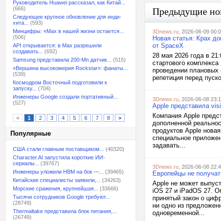
Руководитель Huawei рассказал, как Китай...
(666)
Предыдущие но
Следующее крупное обновление для инди-
хита...
(593)
Минцифры: «Max в нашей жизни остается...
3Dnews.ru
, 2026-06-09 00:
(506)
Новая статья: Крах д
от SpaceX
API открывается: в Max разрешили
создавать...
(692)
28 мая 2026 года в 21
Samsung представила 200-Мп датчик...
(515)
стартового комплекса
«Вершина высокомерия Rockstar»: фанаты...
проведении плановых 
(539)
репетиция перед пуско
Космодром Восточный подготовили к
запуску...
(704)
Инженеры Google создали портативный...
3Dnews.ru
, 2026-06-08 23:
(527)
Apple представила vis
Компания Apple предс
<
1
2
3
4
5
6
7
8
>
дополненной реальнос
продуктов Apple новая
Популярные
специальное приложени
задавать...
США стали главным поставщиком...
(40320)
Character.AI запустила короткие ИИ-
сериалы...
(39767)
3Dnews.ru
, 2026-06-08 22:
Инженеры уложили HBM на бок —...
(39465)
Европейцы не получат 
Китайские специалисты заявили,...
(34263)
Apple не может выпус
Морские сражения, крупнейшая...
(33666)
iOS 27 и iPadOS 27. 
Тысячи сотрудников Google требуют...
принятый закон о циф
(28749)
ни одно из предложенн
Thermaltake представила блок питания,...
одновременной...
(26749)